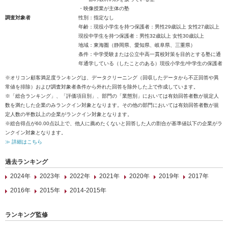
・映像授業が主体の塾
調査対象者
性別：指定なし
年齢：現役小学生を持つ保護者：男性29歳以上 女性27歳以上
現役中学生を持つ保護者：男性32歳以上 女性30歳以上
地域：東海圏（静岡県、愛知県、岐阜県、三重県）
条件：中学受験または公立中高一貫校対策を目的とする塾に通
年通学している（したことのある）現役小学生/中学生の保護者
※オリコン顧客満足度ランキングは、データクリーニング（回収したデータから不正回答や異
常値を排除）および調査対象者条件から外れた回答を除外した上で作成しています。
※「総合ランキング」、「評価項目別」、部門の「業態別」においては有効回答者数が規定人
数を満たした企業のみランクイン対象となります。その他の部門においては有効回答者数が規
定人数の半数以上の企業がランクイン対象となります。
※総合得点が60.00点以上で、他人に薦めたくないと回答した人の割合が基準値以下の企業がラ
ンクイン対象となります。
≫ 詳細はこちら
過去ランキング
2024年
2023年
2022年
2021年
2020年
2019年
2017年
2016年
2015年
2014-2015年
ランキング監修