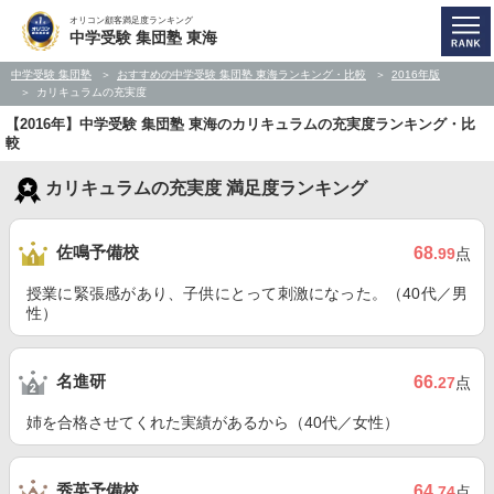
オリコン顧客満足度ランキング
中学受験 集団塾 東海
中学受験 集団塾
おすすめの中学受験 集団塾 東海ランキング・比較
2016年版
カリキュラムの充実度
【2016年】中学受験 集団塾 東海のカリキュラムの充実度ランキング・比
較
カリキュラムの充実度 満足度ランキング
佐鳴予備校
68
.99
点
授業に緊張感があり、子供にとって刺激になった。（40代／男
性）
名進研
66
.27
点
姉を合格させてくれた実績があるから（40代／女性）
秀英予備校
64
.74
点