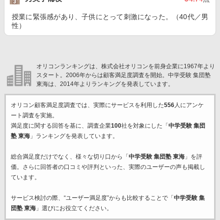
授業に緊張感があり、子供にとって刺激になった。（40代／男
性）
オリコンランキングは、株式会社オリコンを前身企業に1967年より
スタート。2006年からは顧客満足度調査を開始。中学受験 集団塾
東海は、2014年よりランキングを発表しています。
オリコン顧客満足度調査では、実際にサービスを利用した
556
人にアンケ
ート調査を実施。
満足度に関する回答を基に、調査企業
100
社を対象にした「
中学受験 集団
塾 東海
」ランキングを発表しています。
総合満足度だけでなく、様々な切り口から「
中学受験 集団塾 東海
」を評
価。さらに回答者の口コミや評判といった、実際のユーザーの声も掲載し
ています。
サービス検討の際、“ユーザー満足度”からも比較することで「
中学受験 集
団塾 東海
」選びにお役立てください。