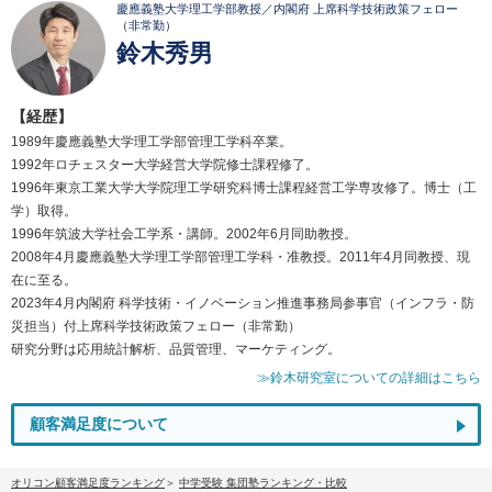
慶應義塾大学理工学部教授／内閣府 上席科学技術政策フェロー
（非常勤）
鈴木秀男
【経歴】
1989年慶應義塾大学理工学部管理工学科卒業。
1992年ロチェスター大学経営大学院修士課程修了。
1996年東京工業大学大学院理工学研究科博士課程経営工学専攻修了。博士（工
学）取得。
1996年筑波大学社会工学系・講師。2002年6月同助教授。
2008年4月慶應義塾大学理工学部管理工学科・准教授。2011年4月同教授、現
在に至る。
2023年4月内閣府 科学技術・イノベーション推進事務局参事官（インフラ・防
災担当）付上席科学技術政策フェロー（非常勤）
研究分野は応用統計解析、品質管理、マーケティング。
≫鈴木研究室についての詳細はこちら
顧客満足度について
オリコン顧客満足度ランキング
中学受験 集団塾ランキング・比較