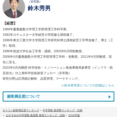
（非常勤）
鈴木秀男
【経歴】
1989年慶應義塾大学理工学部管理工学科卒業。
1992年ロチェスター大学経営大学院修士課程修了。
1996年東京工業大学大学院理工学研究科博士課程経営工学専攻修了。博士（工
学）取得。
1996年筑波大学社会工学系・講師。2002年6月同助教授。
2008年4月慶應義塾大学理工学部管理工学科・准教授。2011年4月同教授、現
在に至る。
2023年4月内閣府 科学技術・イノベーション推進事務局参事官（インフラ・防
災担当）付上席科学技術政策フェロー（非常勤）
研究分野は応用統計解析、品質管理、マーケティング。
≫鈴木研究室についての詳細はこちら
顧客満足度について
オリコン顧客満足度ランキング
中学受験 集団塾ランキング・比較
おすすめの中学受験 集団塾 東海ランキング・比較
2016年版