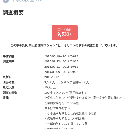
調査概要
回答者総数
9,530
人
この中学受験 集団塾 東海ランキングは、オリコンの以下の調査に基づいています。
事前調査
2016/05/16～2016/08/22
調査期間
2016/08/23～2016/08/29
2015/08/31～2015/10/13
2014/09/05～2014/09/22
更新日
2016/12/01
回答者数
9,530人（ランキング使用時556人）
規定人数
40人以上
調査企業数
100社（ランキング使用時26社）
定義
小学生を対象に中学受験または公立中高一貫校対策を目的とし
た集団授業を行っている塾。
以下は対象外とする。
・小学生を対象とした高校受験向けの塾
・受験等を対象としない補習塾
・一部の教科のみを扱っている塾
・映像授業が主体の塾