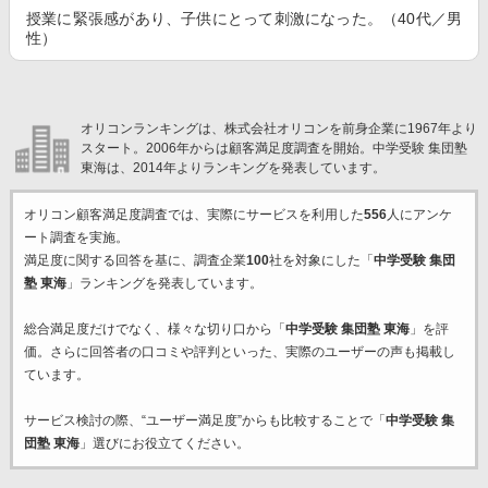
授業に緊張感があり、子供にとって刺激になった。（40代／男
性）
オリコンランキングは、株式会社オリコンを前身企業に1967年より
スタート。2006年からは顧客満足度調査を開始。中学受験 集団塾
東海は、2014年よりランキングを発表しています。
オリコン顧客満足度調査では、実際にサービスを利用した
556
人にアンケ
ート調査を実施。
満足度に関する回答を基に、調査企業
100
社を対象にした「
中学受験 集団
塾 東海
」ランキングを発表しています。
総合満足度だけでなく、様々な切り口から「
中学受験 集団塾 東海
」を評
価。さらに回答者の口コミや評判といった、実際のユーザーの声も掲載し
ています。
サービス検討の際、“ユーザー満足度”からも比較することで「
中学受験 集
団塾 東海
」選びにお役立てください。