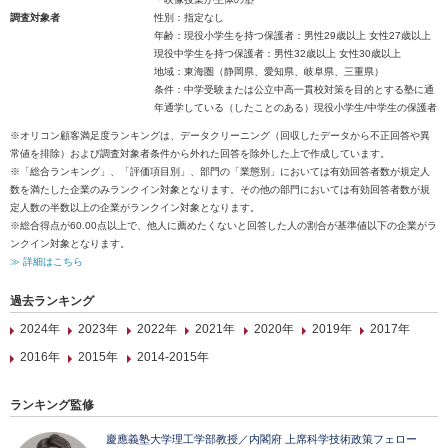
調査対象者
性別：指定なし
年齢：現役小学生を持つ保護者：男性29歳以上 女性27歳以上
現役中学生を持つ保護者：男性32歳以上 女性30歳以上
地域：東海圏（静岡県、愛知県、岐阜県、三重県）
条件：中学受験または公立中高一貫校対策を目的とする塾に通
年通学している（したことのある）現役小学生/中学生の保護者
※オリコン顧客満足度ランキングは、データクリーニング（回収したデータから不正回答や異
常値を排除）および調査対象者条件から外れた回答を除外した上で作成しています。
※「総合ランキング」、「評価項目別」、部門の「業態別」においては有効回答者数が規定人
数を満たした企業のみランクイン対象となります。その他の部門においては有効回答者数が規
定人数の半数以上の企業がランクイン対象となります。
※総合得点が60.00点以上で、他人に薦めたくないと回答した人の割合が基準値以下の企業がラ
ンクイン対象となります。
≫ 詳細はこちら
過去ランキング
2024年
2023年
2022年
2021年
2020年
2019年
2017年
2016年
2015年
2014-2015年
ランキング監修
慶應義塾大学理工学部教授／内閣府 上席科学技術政策フェロー