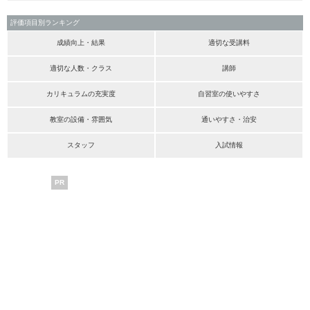
評価項目別ランキング
成績向上・結果
適切な受講料
適切な人数・クラス
講師
カリキュラムの充実度
自習室の使いやすさ
教室の設備・雰囲気
通いやすさ・治安
スタッフ
入試情報
PR