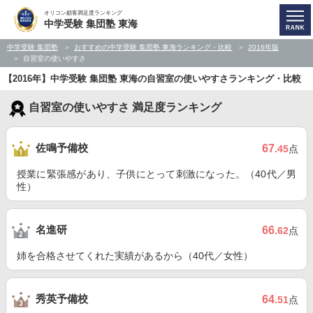
オリコン顧客満足度ランキング
中学受験 集団塾 東海
中学受験 集団塾
おすすめの中学受験 集団塾 東海ランキング・比較
2016年版
自習室の使いやすさ
【2016年】中学受験 集団塾 東海の自習室の使いやすさランキング・比較
自習室の使いやすさ 満足度ランキング
佐鳴予備校
67
.45
点
授業に緊張感があり、子供にとって刺激になった。（40代／男
性）
名進研
66
.62
点
姉を合格させてくれた実績があるから（40代／女性）
秀英予備校
64
.51
点