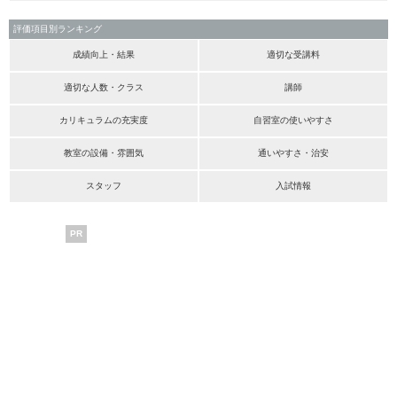
評価項目別ランキング
成績向上・結果
適切な受講料
適切な人数・クラス
講師
カリキュラムの充実度
自習室の使いやすさ
教室の設備・雰囲気
通いやすさ・治安
スタッフ
入試情報
PR