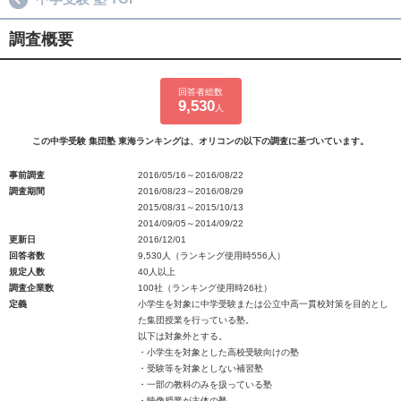
調査概要
回答者総数
9,530
人
この中学受験 集団塾 東海ランキングは、オリコンの以下の調査に基づいています。
事前調査
2016/05/16～2016/08/22
調査期間
2016/08/23～2016/08/29
2015/08/31～2015/10/13
2014/09/05～2014/09/22
更新日
2016/12/01
回答者数
9,530人（ランキング使用時556人）
規定人数
40人以上
調査企業数
100社（ランキング使用時26社）
定義
小学生を対象に中学受験または公立中高一貫校対策を目的とし
た集団授業を行っている塾。
以下は対象外とする。
・小学生を対象とした高校受験向けの塾
・受験等を対象としない補習塾
・一部の教科のみを扱っている塾
・映像授業が主体の塾