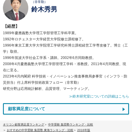
（非常勤）
鈴木秀男
【経歴】
1989年慶應義塾大学理工学部管理工学科卒業。
1992年ロチェスター大学経営大学院修士課程修了。
1996年東京工業大学大学院理工学研究科博士課程経営工学専攻修了。博士（工
学）取得。
1996年筑波大学社会工学系・講師。2002年6月同助教授。
2008年4月慶應義塾大学理工学部管理工学科・准教授。2011年4月同教授、現
在に至る。
2023年4月内閣府 科学技術・イノベーション推進事務局参事官（インフラ・防
災担当）付上席科学技術政策フェロー（非常勤）
研究分野は応用統計解析、品質管理、マーケティング。
≫鈴木研究室についての詳細はこちら
顧客満足度について
オリコン顧客満足度ランキング
中学受験 集団塾ランキング・比較
おすすめの中学受験 集団塾 東海ランキング・比較
2016年版