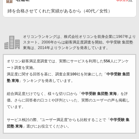
姉を合格させてくれた実績があるから（40代／女性）
オリコンランキングは、株式会社オリコンを前身企業に1967年より
スタート。2006年からは顧客満足度調査を開始。中学受験 集団塾
東海は、2014年よりランキングを発表しています。
オリコン顧客満足度調査では、実際にサービスを利用した
556
人にアンケ
ート調査を実施。
満足度に関する回答を基に、調査企業
100
社を対象にした「
中学受験 集団
塾 東海
」ランキングを発表しています。
総合満足度だけでなく、様々な切り口から「
中学受験 集団塾 東海
」を評
価。さらに回答者の口コミや評判といった、実際のユーザーの声も掲載し
ています。
サービス検討の際、“ユーザー満足度”からも比較することで「
中学受験 集
団塾 東海
」選びにお役立てください。