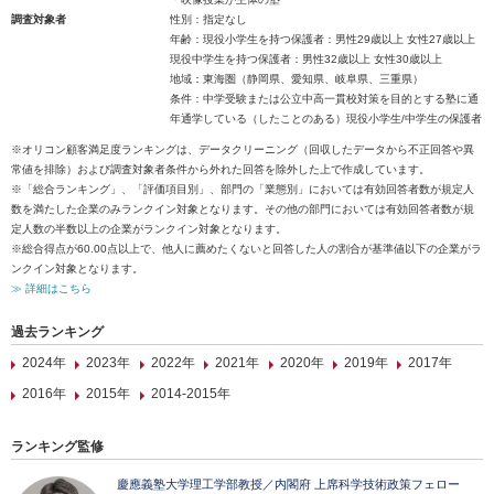
調査対象者
性別：指定なし
年齢：現役小学生を持つ保護者：男性29歳以上 女性27歳以上
現役中学生を持つ保護者：男性32歳以上 女性30歳以上
地域：東海圏（静岡県、愛知県、岐阜県、三重県）
条件：中学受験または公立中高一貫校対策を目的とする塾に通
年通学している（したことのある）現役小学生/中学生の保護者
※オリコン顧客満足度ランキングは、データクリーニング（回収したデータから不正回答や異
常値を排除）および調査対象者条件から外れた回答を除外した上で作成しています。
※「総合ランキング」、「評価項目別」、部門の「業態別」においては有効回答者数が規定人
数を満たした企業のみランクイン対象となります。その他の部門においては有効回答者数が規
定人数の半数以上の企業がランクイン対象となります。
※総合得点が60.00点以上で、他人に薦めたくないと回答した人の割合が基準値以下の企業がラ
ンクイン対象となります。
≫ 詳細はこちら
過去ランキング
2024年
2023年
2022年
2021年
2020年
2019年
2017年
2016年
2015年
2014-2015年
ランキング監修
慶應義塾大学理工学部教授／内閣府 上席科学技術政策フェロー