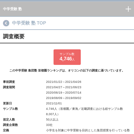
中学受験 塾
中学受験 塾 TOP
調査概要
サンプル数
4,746
人
この中学受験 集団塾 首都圏ランキングは、オリコンの以下の調査に基づいています。
事前調査
2021/01/22～2021/04/26
調査期間
2021/04/27～2021/06/23
2020/06/19～2020/07/14
2019/08/09～2019/09/02
更新日
2021/11/01
サンプル数
4,746人（首都圏／東海／近畿調査における総サンプル数
8,007人）
規定人数
50人以上
調査企業数
33社
定義
小学生を対象に中学受験を目的とした集団授業を行っている塾