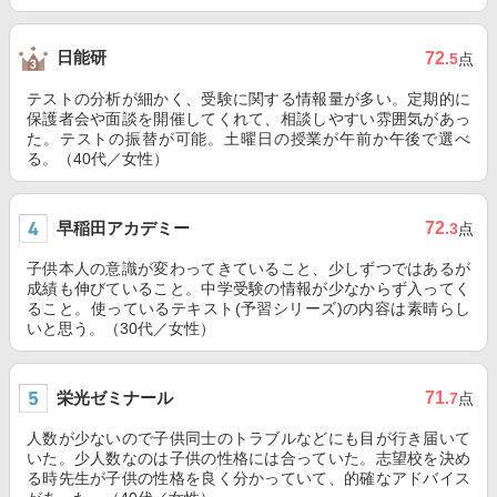
日能研
72
.5
点
テストの分析が細かく、受験に関する情報量が多い。定期的に
保護者会や面談を開催してくれて、相談しやすい雰囲気があっ
た。テストの振替が可能。土曜日の授業が午前か午後で選べ
る。（40代／女性）
早稲田アカデミー
72
.3
点
子供本人の意識が変わってきていること、少しずつではあるが
成績も伸びていること。中学受験の情報が少なからず入ってく
ること。使っているテキスト(予習シリーズ)の内容は素晴らし
いと思う。（30代／女性）
栄光ゼミナール
71
.7
点
人数が少ないので子供同士のトラブルなどにも目が行き届いて
いた。少人数なのは子供の性格には合っていた。志望校を決め
る時先生が子供の性格を良く分かっていて、的確なアドバイス