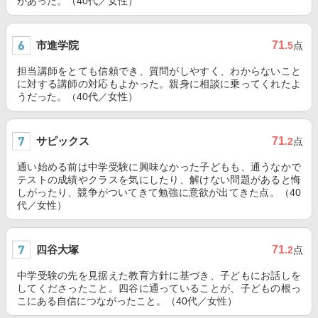
があった。（40代／女性）
市進学院
71
.5
点
担当講師をとても信頼でき、質問がしやすく、わからないこと
に対する講師の対応もよかった。親身に相談に乗ってくれたよ
うだった。（40代／女性）
サピックス
71
.2
点
通い始める前は中学受験に興味なかった子どもも、通うなかで
テストの成績やクラスを気にしたり、解けない問題があると悔
しがったり、競争がついてきて勉強に意欲が出てきた点。（40
代／女性）
四谷大塚
71
.2
点
中学受験の先を見据えた教育方針に基づき、子どもにお話しを
してくださったこと。四谷に通っていることが、子どもの根っ
こにある自信につながったこと。（40代／女性）