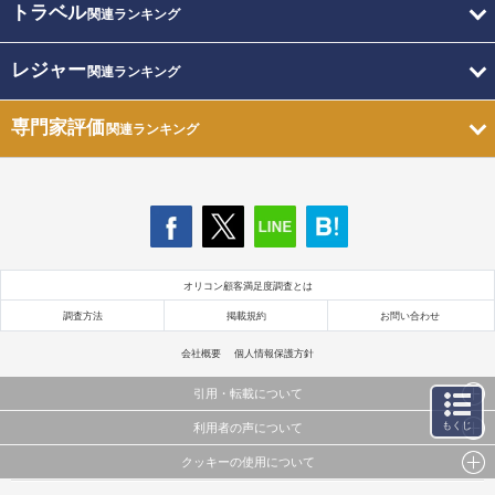
トラベル
関連ランキング
レジャー
関連ランキング
専門家評価
関連ランキング
オリコン顧客満足度調査とは
調査方法
掲載規約
お問い合わせ
会社概要
個人情報保護方針
引用・転載について
もくじ
利用者の声について
当サイトで公開されている情報（文字、写真、イラスト、画像データ等）及びこれらの配置・
編集および構造などについての著作権は株式会社oricon MEに帰属しております。
クッキーの使用について
当サイトに掲載している内容はすべてサービスの利用者が提出された見解・感想です。
これらの情報を権利者の許可なく無断転載・複製などの二次利用を行うことは固く禁じており
弊社が内容について正確性を含め一切保証するものではありません。
ます。