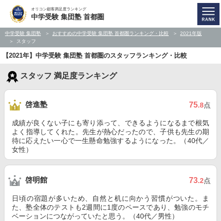
オリコン顧客満足度ランキング
中学受験 集団塾 首都圏
中学受験 集団塾
おすすめの中学受験 集団塾 首都圏ランキング・比較
2021年版
スタッフ
【2021年】中学受験 集団塾 首都圏のスタッフランキング・比較
スタッフ 満足度ランキング
啓進塾
75
.8
点
成績が良くない子にも寄り添って、できるようになるまで根気
よく指導してくれた。先生が熱心だったので、子供も先生の期
待に応えたい一心で一生懸命勉強するようになった。（40代／
女性）
啓明館
73
.2
点
日頃の宿題が多いため、自然と机に向かう習慣がついた。ま
た、塾全体のテストも2週間に1度のペースであり、勉強のモチ
ベーションにつながっていたと思う。（40代／男性）