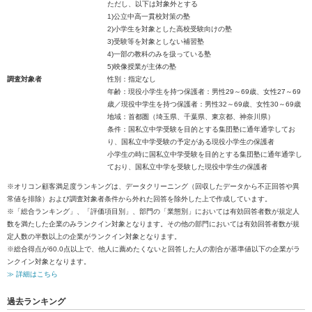
ただし、以下は対象外とする
1)公立中高一貫校対策の塾
2)小学生を対象とした高校受験向けの塾
3)受験等を対象としない補習塾
4)一部の教科のみを扱っている塾
5)映像授業が主体の塾
調査対象者
性別：指定なし
年齢：現役小学生を持つ保護者：男性29～69歳、女性27～69
歳／現役中学生を持つ保護者：男性32～69歳、女性30～69歳
地域：首都圏（埼玉県、千葉県、東京都、神奈川県）
条件：国私立中学受験を目的とする集団塾に通年通学してお
り、国私立中学受験の予定がある現役小学生の保護者
小学生の時に国私立中学受験を目的とする集団塾に通年通学し
ており、国私立中学を受験した現役中学生の保護者
※オリコン顧客満足度ランキングは、データクリーニング（回収したデータから不正回答や異
常値を排除）および調査対象者条件から外れた回答を除外した上で作成しています。
※「総合ランキング」、「評価項目別」、部門の「業態別」においては有効回答者数が規定人
数を満たした企業のみランクイン対象となります。その他の部門においては有効回答者数が規
定人数の半数以上の企業がランクイン対象となります。
※総合得点が60.0点以上で、他人に薦めたくないと回答した人の割合が基準値以下の企業がラ
ンクイン対象となります。
≫ 詳細はこちら
過去ランキング