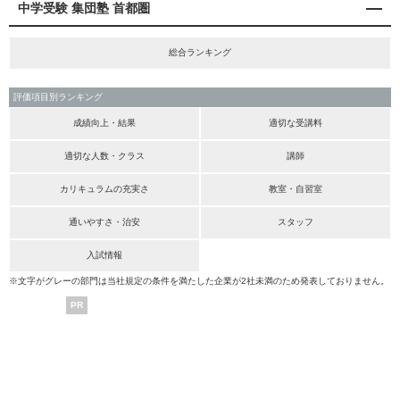
中学受験 集団塾 首都圏
総合ランキング
評価項目別ランキング
成績向上・結果
適切な受講料
適切な人数・クラス
講師
カリキュラムの充実さ
教室・自習室
通いやすさ・治安
スタッフ
入試情報
※文字がグレーの部門は当社規定の条件を満たした企業が2社未満のため発表しておりません。
PR