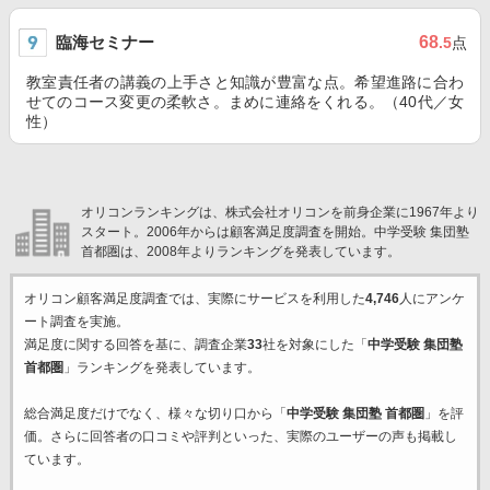
臨海セミナー
68
.5
点
教室責任者の講義の上手さと知識が豊富な点。希望進路に合わ
せてのコース変更の柔軟さ。まめに連絡をくれる。（40代／女
性）
オリコンランキングは、株式会社オリコンを前身企業に1967年より
スタート。2006年からは顧客満足度調査を開始。中学受験 集団塾
首都圏は、2008年よりランキングを発表しています。
オリコン顧客満足度調査では、実際にサービスを利用した
4,746
人にアンケ
ート調査を実施。
満足度に関する回答を基に、調査企業
33
社を対象にした「
中学受験 集団塾
首都圏
」ランキングを発表しています。
総合満足度だけでなく、様々な切り口から「
中学受験 集団塾 首都圏
」を評
価。さらに回答者の口コミや評判といった、実際のユーザーの声も掲載し
ています。