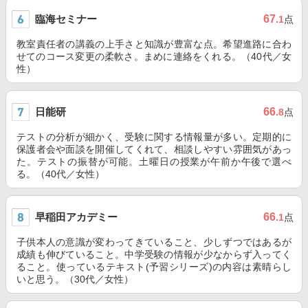
臨海セミナー
67
.1
点
教室責任者の講義の上手さと知識が豊富な点。希望進路に合わ
せてのコース変更の柔軟さ。まめに連絡をくれる。（40代／女
性）
日能研
66
.8
点
テストの分析が細かく、受験に関する情報量が多い。定期的に
保護者会や面談を開催してくれて、相談しやすい雰囲気があっ
た。テストの振替が可能。土曜日の授業が午前か午後で選べ
る。（40代／女性）
早稲田アカデミー
66
.1
点
子供本人の意識が変わってきていること、少しずつではあるが
成績も伸びていること。中学受験の情報が少なからず入ってく
ること。使っているテキスト(予習シリーズ)の内容は素晴らし
いと思う。（30代／女性）