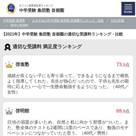
オリコン顧客満足度ランキング
中学受験 集団塾 首都圏
中学受験 集団塾
おすすめの中学受験 集団塾 首都圏ランキング・比較
2021年版
適切な受講料
【2021年】中学受験 集団塾 首都圏の適切な受講料ランキング・比較
適切な受講料 満足度ランキング
啓進塾
73
.5
点
成績が良くない子にも寄り添って、できるようになるまで根気
よく指導してくれた。先生が熱心だったので、子供も先生の期
待に応えたい一心で一生懸命勉強するようになった。（40代／
女性）
啓明館
69
.9
点
日頃の宿題が多いため、自然と机に向かう習慣がついた。ま
た、塾全体のテストも2週間に1度のペースであり、勉強のモチ
ベーションにつながっていたと思う。（40代／男性）