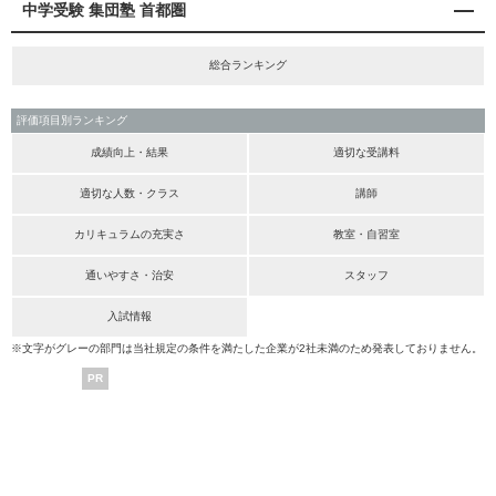
中学受験 集団塾 首都圏
総合ランキング
評価項目別ランキング
成績向上・結果
適切な受講料
適切な人数・クラス
講師
カリキュラムの充実さ
教室・自習室
通いやすさ・治安
スタッフ
入試情報
※文字がグレーの部門は当社規定の条件を満たした企業が2社未満のため発表しておりません。
PR