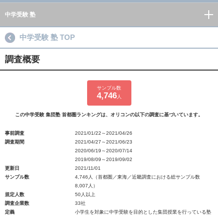
中学受験 塾
中学受験 塾 TOP
調査概要
サンプル数
4,746
人
この中学受験 集団塾 首都圏ランキングは、オリコンの以下の調査に基づいています。
事前調査
2021/01/22～2021/04/26
調査期間
2021/04/27～2021/06/23
2020/06/19～2020/07/14
2019/08/09～2019/09/02
更新日
2021/11/01
サンプル数
4,746人（首都圏／東海／近畿調査における総サンプル数
8,007人）
規定人数
50人以上
調査企業数
33社
定義
小学生を対象に中学受験を目的とした集団授業を行っている塾