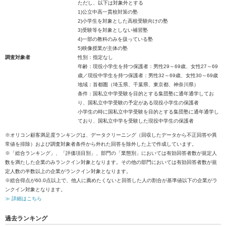
ただし、以下は対象外とする
1)公立中高一貫校対策の塾
2)小学生を対象とした高校受験向けの塾
3)受験等を対象としない補習塾
4)一部の教科のみを扱っている塾
5)映像授業が主体の塾
調査対象者
性別：指定なし
年齢：現役小学生を持つ保護者：男性29～69歳、女性27～69
歳／現役中学生を持つ保護者：男性32～69歳、女性30～69歳
地域：首都圏（埼玉県、千葉県、東京都、神奈川県）
条件：国私立中学受験を目的とする集団塾に通年通学してお
り、国私立中学受験の予定がある現役小学生の保護者
小学生の時に国私立中学受験を目的とする集団塾に通年通学し
ており、国私立中学を受験した現役中学生の保護者
※オリコン顧客満足度ランキングは、データクリーニング（回収したデータから不正回答や異
常値を排除）および調査対象者条件から外れた回答を除外した上で作成しています。
※「総合ランキング」、「評価項目別」、部門の「業態別」においては有効回答者数が規定人
数を満たした企業のみランクイン対象となります。その他の部門においては有効回答者数が規
定人数の半数以上の企業がランクイン対象となります。
※総合得点が60.0点以上で、他人に薦めたくないと回答した人の割合が基準値以下の企業がラ
ンクイン対象となります。
≫ 詳細はこちら
過去ランキング