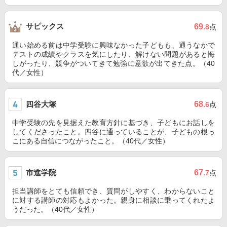
サピックス
69
.8
点
通い始める前は中学受験に興味なかった子どもも、通うなかで
テストの成績やクラスを気にしたり、解けない問題があると悔
しがったり、競争がついてきて勉強に意欲が出てきた点。（40
代／女性）
四谷大塚
68
.6
点
中学受験の先を見据えた教育方針に基づき、子どもにお話しを
してくださったこと。四谷に通っていることが、子どもの根っ
こにある自信につながったこと。（40代／女性）
市進学院
67
.7
点
担当講師をとても信頼でき、質問がしやすく、わからないこと
に対する講師の対応もよかった。親身に相談に乗ってくれたよ
うだった。（40代／女性）