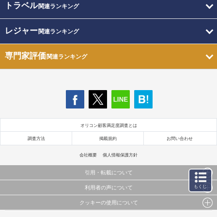
トラベル
関連ランキング
レジャー
関連ランキング
専門家評価
関連ランキング
オリコン顧客満足度調査とは
調査方法
掲載規約
お問い合わせ
会社概要
個人情報保護方針
引用・転載について
もくじ
利用者の声について
当サイトで公開されている情報（文字、写真、イラスト、画像データ等）及びこれらの配置・
編集および構造などについての著作権は株式会社oricon MEに帰属しております。
クッキーの使用について
当サイトに掲載している内容はすべてサービスの利用者が提出された見解・感想です。
これらの情報を権利者の許可なく無断転載・複製などの二次利用を行うことは固く禁じており
弊社が内容について正確性を含め一切保証するものではありません。
ます。