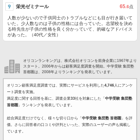
栄光ゼミナール
65
.6
点
人数が少ないので子供同士のトラブルなどにも目が行き届いて
いた。少人数なのは子供の性格には合っていた。志望校を決め
る時先生が子供の性格を良く分かっていて、的確なアドバイス
があった。（40代／女性）
オリコンランキングは、株式会社オリコンを前身企業に1967年より
スタート。2006年からは顧客満足度調査を開始。中学受験 集団塾
首都圏は、2008年よりランキングを発表しています。
オリコン顧客満足度調査では、実際にサービスを利用した
4,746
人にアンケ
ート調査を実施。
満足度に関する回答を基に、調査企業
33
社を対象にした「
中学受験 集団塾
首都圏
」ランキングを発表しています。
総合満足度だけでなく、様々な切り口から「
中学受験 集団塾 首都圏
」を評
価。さらに回答者の口コミや評判といった、実際のユーザーの声も掲載し
ています。