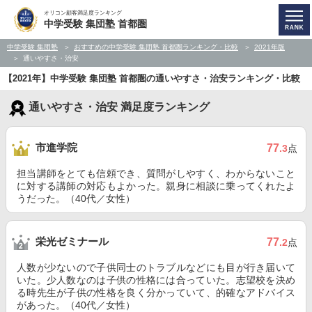
オリコン顧客満足度ランキング
中学受験 集団塾 首都圏
中学受験 集団塾
おすすめの中学受験 集団塾 首都圏ランキング・比較
2021年版
通いやすさ・治安
【2021年】中学受験 集団塾 首都圏の通いやすさ・治安ランキング・比較
通いやすさ・治安 満足度ランキング
市進学院
77
.3
点
担当講師をとても信頼でき、質問がしやすく、わからないこと
に対する講師の対応もよかった。親身に相談に乗ってくれたよ
うだった。（40代／女性）
栄光ゼミナール
77
.2
点
人数が少ないので子供同士のトラブルなどにも目が行き届いて
いた。少人数なのは子供の性格には合っていた。志望校を決め
る時先生が子供の性格を良く分かっていて、的確なアドバイス
があった。（40代／女性）