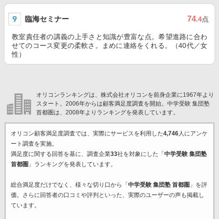
臨海セミナー
74
.4
点
教室責任者の講義の上手さと知識が豊富な点。希望進路に合わ
せてのコース変更の柔軟さ。まめに連絡をくれる。（40代／女
性）
オリコンランキングは、株式会社オリコンを前身企業に1967年より
スタート。2006年からは顧客満足度調査を開始。中学受験 集団塾
首都圏は、2008年よりランキングを発表しています。
オリコン顧客満足度調査では、実際にサービスを利用した
4,746
人にアンケ
ート調査を実施。
満足度に関する回答を基に、調査企業
33
社を対象にした「
中学受験 集団塾
首都圏
」ランキングを発表しています。
総合満足度だけでなく、様々な切り口から「
中学受験 集団塾 首都圏
」を評
価。さらに回答者の口コミや評判といった、実際のユーザーの声も掲載し
ています。