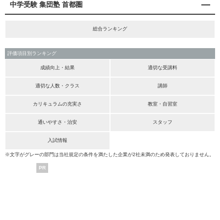
中学受験 集団塾 首都圏
総合ランキング
評価項目別ランキング
成績向上・結果
適切な受講料
適切な人数・クラス
講師
カリキュラムの充実さ
教室・自習室
通いやすさ・治安
スタッフ
入試情報
※文字がグレーの部門は当社規定の条件を満たした企業が2社未満のため発表しておりません。
PR