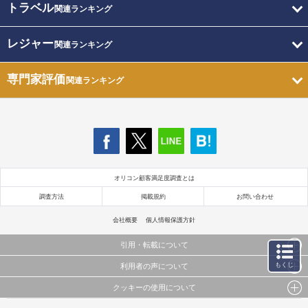
トラベル
関連ランキング
レジャー
関連ランキング
専門家評価
関連ランキング
オリコン顧客満足度調査とは
調査方法
掲載規約
お問い合わせ
会社概要
個人情報保護方針
引用・転載について
もくじ
利用者の声について
当サイトで公開されている情報（文字、写真、イラスト、画像データ等）及びこれらの配置・
編集および構造などについての著作権は株式会社oricon MEに帰属しております。
クッキーの使用について
当サイトに掲載している内容はすべてサービスの利用者が提出された見解・感想です。
これらの情報を権利者の許可なく無断転載・複製などの二次利用を行うことは固く禁じており
弊社が内容について正確性を含め一切保証するものではありません。
ます。