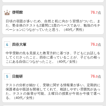
啓明館
76
.7
点
日頃の宿題が多いため、自然と机に向かう習慣がついた。ま
た、塾全体のテストも2週間に1度のペースであり、勉強のモチ
ベーションにつながっていたと思う。（40代／男性）
四谷大塚
76
.2
点
中学受験の先を見据えた教育方針に基づき、子どもにお話しを
してくださったこと。四谷に通っていることが、子どもの根っ
こにある自信につながったこと。（40代／女性）
日能研
76
.0
点
テストの分析が細かく、受験に関する情報量が多い。定期的に
保護者会や面談を開催してくれて、相談しやすい雰囲気があっ
た。テストの振替が可能。土曜日の授業が午前か午後で選べ
る。（40代／女性）