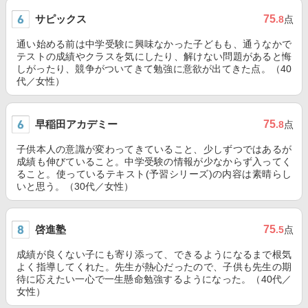
サピックス
75
.8
点
通い始める前は中学受験に興味なかった子どもも、通うなかで
テストの成績やクラスを気にしたり、解けない問題があると悔
しがったり、競争がついてきて勉強に意欲が出てきた点。（40
代／女性）
早稲田アカデミー
75
.8
点
子供本人の意識が変わってきていること、少しずつではあるが
成績も伸びていること。中学受験の情報が少なからず入ってく
ること。使っているテキスト(予習シリーズ)の内容は素晴らし
いと思う。（30代／女性）
啓進塾
75
.5
点
成績が良くない子にも寄り添って、できるようになるまで根気
よく指導してくれた。先生が熱心だったので、子供も先生の期
待に応えたい一心で一生懸命勉強するようになった。（40代／
女性）