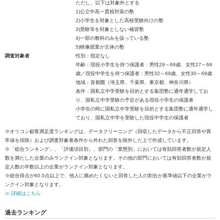
ただし、以下は対象外とする
1)公立中高一貫校対策の塾
2)小学生を対象とした高校受験向けの塾
3)受験等を対象としない補習塾
4)一部の教科のみを扱っている塾
5)映像授業が主体の塾
調査対象者
性別：指定なし
年齢：現役小学生を持つ保護者：男性29～69歳、女性27～69
歳／現役中学生を持つ保護者：男性32～69歳、女性30～69歳
地域：首都圏（埼玉県、千葉県、東京都、神奈川県）
条件：国私立中学受験を目的とする集団塾に通年通学してお
り、国私立中学受験の予定がある現役小学生の保護者
小学生の時に国私立中学受験を目的とする集団塾に通年通学し
ており、国私立中学を受験した現役中学生の保護者
※オリコン顧客満足度ランキングは、データクリーニング（回収したデータから不正回答や異
常値を排除）および調査対象者条件から外れた回答を除外した上で作成しています。
※「総合ランキング」、「評価項目別」、部門の「業態別」においては有効回答者数が規定人
数を満たした企業のみランクイン対象となります。その他の部門においては有効回答者数が規
定人数の半数以上の企業がランクイン対象となります。
※総合得点が60.0点以上で、他人に薦めたくないと回答した人の割合が基準値以下の企業がラ
ンクイン対象となります。
≫ 詳細はこちら
過去ランキング