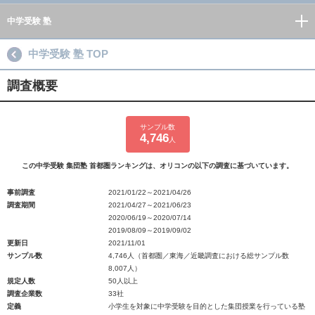
中学受験 塾
中学受験 塾 TOP
調査概要
サンプル数
4,746
人
この中学受験 集団塾 首都圏ランキングは、オリコンの以下の調査に基づいています。
事前調査
2021/01/22～2021/04/26
調査期間
2021/04/27～2021/06/23
2020/06/19～2020/07/14
2019/08/09～2019/09/02
更新日
2021/11/01
サンプル数
4,746人（首都圏／東海／近畿調査における総サンプル数
8,007人）
規定人数
50人以上
調査企業数
33社
定義
小学生を対象に中学受験を目的とした集団授業を行っている塾