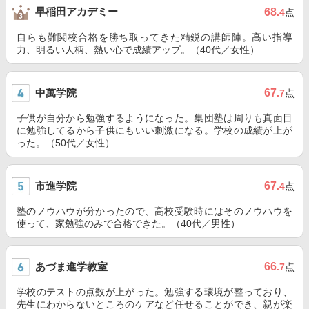
早稲田アカデミー
68
.4
点
自らも難関校合格を勝ち取ってきた精鋭の講師陣。高い指導
力、明るい人柄、熱い心で成績アップ。（40代／女性）
中萬学院
67
.7
点
子供が自分から勉強するようになった。集団塾は周りも真面目
に勉強してるから子供にもいい刺激になる。学校の成績が上が
った。（50代／女性）
市進学院
67
.4
点
塾のノウハウが分かったので、高校受験時にはそのノウハウを
使って、家勉強のみで合格できた。（40代／男性）
あづま進学教室
66
.7
点
学校のテストの点数が上がった。勉強する環境が整っており、
先生にわからないところのケアなど任せることができ、親が楽