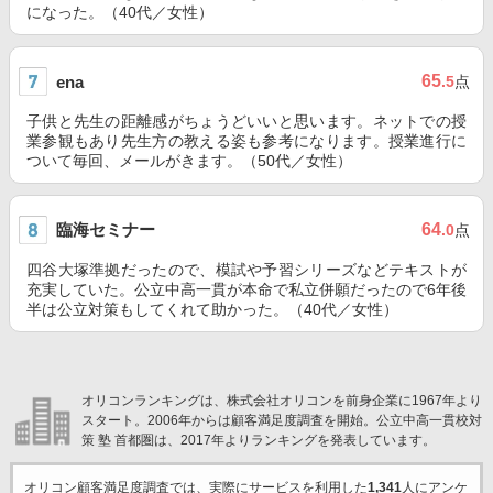
になった。（40代／女性）
65
ena
.5
点
子供と先生の距離感がちょうどいいと思います。ネットでの授
業参観もあり先生方の教える姿も参考になります。授業進行に
ついて毎回、メールがきます。（50代／女性）
臨海セミナー
64
.0
点
四谷大塚準拠だったので、模試や予習シリーズなどテキストが
充実していた。公立中高一貫が本命で私立併願だったので6年後
半は公立対策もしてくれて助かった。（40代／女性）
オリコンランキングは、株式会社オリコンを前身企業に1967年より
スタート。2006年からは顧客満足度調査を開始。公立中高一貫校対
策 塾 首都圏は、2017年よりランキングを発表しています。
オリコン顧客満足度調査では、実際にサービスを利用した
1,341
人にアンケ