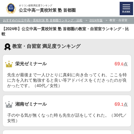
オリコン顧客満足度ランキング
公立中高一貫校対策 塾 首都圏
おすすめの公立中高一貫校対策 塾 首都圏ランキング・比較
2024年版
教室・自習室
【2024年】公立中高一貫校対策 塾 首都圏の教室・自習室ランキング・比
較
教室・自習室 満足度ランキング
栄光ゼミナール
69
.6
点
先生が最後まで一人ひとりに真剣に向き合ってくれ、ここを特
に力を入れて勉強すると良い等アドバイスをくださったのが良
かったです。（40代／女性）
湘南ゼミナール
69
.1
点
子のやる気が無くなった時も先生が話をしてくれた。（30代／
女性）