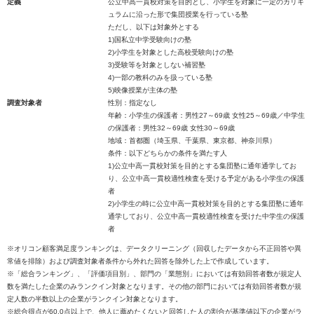
定義
公立中高一貫校対策を目的とし、小学生を対象に一定のカリキ
ュラムに沿った形で集団授業を行っている塾
ただし、以下は対象外とする
1)国私立中学受験向けの塾
2)小学生を対象とした高校受験向けの塾
3)受験等を対象としない補習塾
4)一部の教科のみを扱っている塾
5)映像授業が主体の塾
調査対象者
性別：指定なし
年齢：小学生の保護者：男性27～69歳 女性25～69歳／中学生
の保護者：男性32～69歳 女性30～69歳
地域：首都圏（埼玉県、千葉県、東京都、神奈川県）
条件：以下どちらかの条件を満たす人
1)公立中高一貫校対策を目的とする集団塾に通年通学してお
り、公立中高一貫校適性検査を受ける予定がある小学生の保護
者
2)小学生の時に公立中高一貫校対策を目的とする集団塾に通年
通学しており、公立中高一貫校適性検査を受けた中学生の保護
者
※オリコン顧客満足度ランキングは、データクリーニング（回収したデータから不正回答や異
常値を排除）および調査対象者条件から外れた回答を除外した上で作成しています。
※「総合ランキング」、「評価項目別」、部門の「業態別」においては有効回答者数が規定人
数を満たした企業のみランクイン対象となります。その他の部門においては有効回答者数が規
定人数の半数以上の企業がランクイン対象となります。
※総合得点が60.0点以上で、他人に薦めたくないと回答した人の割合が基準値以下の企業がラ