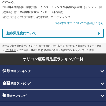
在に至る。
2023年4月内閣府 科学技術・イノベーション推進事務局参事官（インフラ・防
災担当）付上席科学技術政策フェロー（非常勤）
研究分野は応用統計解析、品質管理、マーケティング。
≫鈴木研究室についての詳細はこちら
顧客満足度について
オリコン顧客満足度ランキング
おすすめの公立中高一貫校対策 塾 首都圏ランキング・比較
2024年版
公立中高一貫校対策 塾 首都圏の教室・自習室ランキング・口コミ情報
オリコン顧客満足度
ランキング一覧
保険
関連ランキング
金融
関連ランキング
塾
関連ランキング