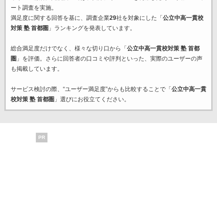
ート調査を実施。
満足度に関する回答を基に、調査企業
29
社を対象にした「
公立中高一貫校
対策 塾 首都圏
」ランキングを発表しています。
総合満足度だけでなく、様々な切り口から「
公立中高一貫校対策 塾 首都
圏
」を評価。さらに回答者の口コミや評判といった、実際のユーザーの声
も掲載しています。
サービス検討の際、“ユーザー満足度”からも比較することで「
公立中高一貫
校対策 塾 首都圏
」選びにお役立てください。
PR