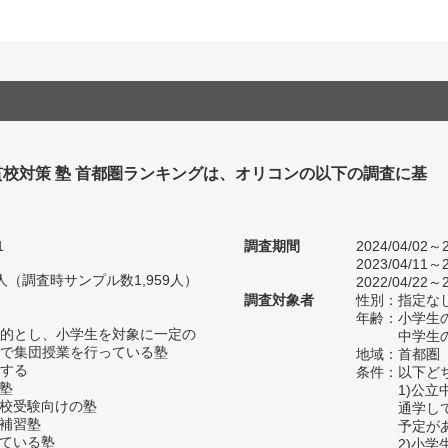
校対策 塾 首都圏ランキングは、オリコンの以下の調査に基
1
調査期間
2024/04/02～2
2023/04/11～2
41人（調査時サンプル数1,959人）
2022/04/22～2
調査対象者
性別：指定な
年齢：小学生の
的とし、小学生を対象に一定の
中学生の
で集団授業を行っている塾
地域：首都圏
する
条件：以下ど
の塾
1)公
高校受験向けの塾
通学し
い補習塾
予定が
っている塾
2)小