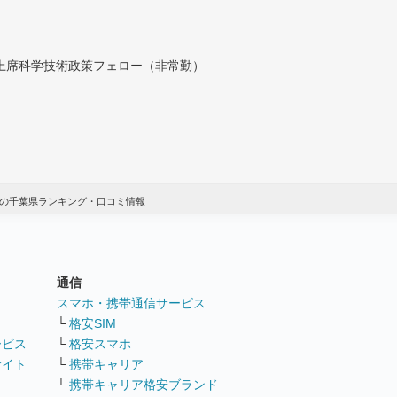
付上席科学技術政策フェロー（非常勤）
圏の千葉県ランキング・口コミ情報
通信
ト
スマホ・携帯通信サービス
└
格安SIM
ービス
└
格安スマホ
サイト
└
携帯キャリア
└
携帯キャリア格安ブランド