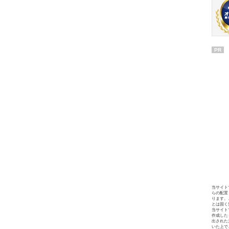
PR
当サイト
らの配置
ります。
とは固く
当サイト
作成した
出された
いた上で