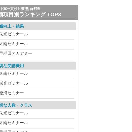
中高一貫校対策 塾 首都圏
価項目別ランキング TOP3
績向上・結果
栄光ゼミナール
湘南ゼミナール
早稲田アカデミー
切な受講費用
湘南ゼミナール
栄光ゼミナール
臨海セミナー
切な人数・クラス
栄光ゼミナール
湘南ゼミナール