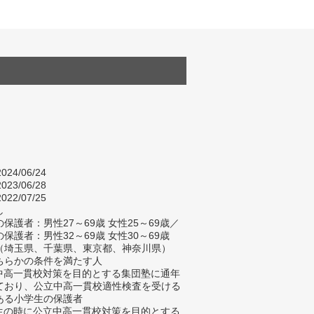
024/06/24
023/06/28
022/07/25
し
保護者：男性27～69歳 女性25～69歳／
保護者：男性32～69歳 女性30～69歳
（埼玉県、千葉県、東京都、神奈川県）
ちらかの条件を満たす人
立中高一貫校対策を目的とする集団塾に通年
ており、公立中高一貫校適性検査を受ける
ある小学生の保護者
学生の時に公立中高一貫校対策を目的とする