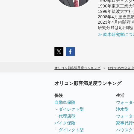
1992年ロチェス
1996年東京工業
1996年筑波大学
2008年4月慶應
2023年4月内閣
研究分野は応用統
≫ 鈴木研究室につ
オリコン顧客満足度ランキング
おすすめの公立中
オリコン顧客満足度ランキング
保険
生活
自動車保険
ウォータ
└
ダイレクト型
浄水型
└
代理店型
ウォータ
バイク保険
家事代行
└
ダイレクト型
ハウスク