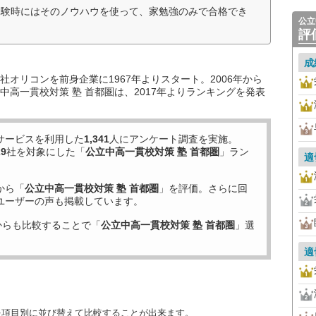
受験時にはそのノウハウを使って、家勉強のみで合格でき
公立
評
成
オリコンを前身企業に1967年よりスタート。2006年から
高一貫校対策 塾 首都圏は、2017年よりランキングを発表
サービスを利用した
1,341
人にアンケート調査を実施。
29
社を対象にした「
公立中高一貫校対策 塾 首都圏
」ラン
適
から「
公立中高一貫校対策 塾 首都圏
」を評価。さらに回
ユーザーの声も掲載しています。
からも比較することで「
公立中高一貫校対策 塾 首都圏
」選
適
を項目別に並び替えて比較することが出来ます。