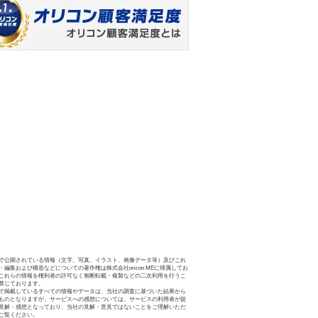
で公開されている情報（文字、写真、イラスト、画像データ等）及びこれ
・編集および構造などについての著作権は株式会社oricon MEに帰属してお
これらの情報を権利者の許可なく無断転載・複製などの二次利用を行うこ
禁じております。
で掲載しているすべての情報やデータは、当社の調査に基づいた結果から
ものとなりますが、サービスへの感想については、サービスの利用者が提
見解・感想となっており、当社の見解・意見ではないことをご理解いただ
ご覧ください。