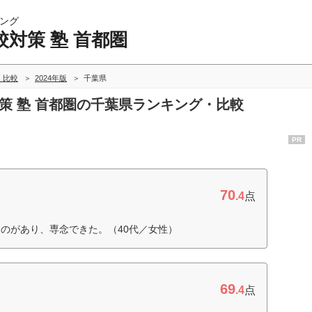
ング
対策 塾 首都圏
・比較
2024年版
千葉県
対策 塾 首都圏の千葉県ランキング・比較
PR
70
.4
点
のがあり、専念できた。（40代／女性）
69
.4
点