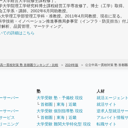
ター大学経営大学院修士課程修了。
大学大学院理工学研究科博士課程経営工学専攻修了。博士（工学）取得。
社会工学系・講師。2002年6月同助教授。
義塾大学理工学部管理工学科・准教授。2011年4月同教授、現在に至る。
府 科学技術・イノベーション推進事務局参事官（インフラ・防災担当）
計解析、品質管理、マーケティング。
いての詳細はこちら
高一貫校対策 塾 首都圏ランキング・比較
2024年版
公立中高一貫校対策 塾 首都
塾
人材
ーサーバー
大学受験 塾・予備校 現役
就活エージェン
└
首都圏
｜
東海
｜
近畿
就活サイト
ーサーバー
大学受験 個別指導塾 現役
逆求人型就活サ
サービス
└
首都圏
｜
東海
｜
近畿
アルバイト情報
リーニング
大学受験 難関大学特化型 現役
転職サイト