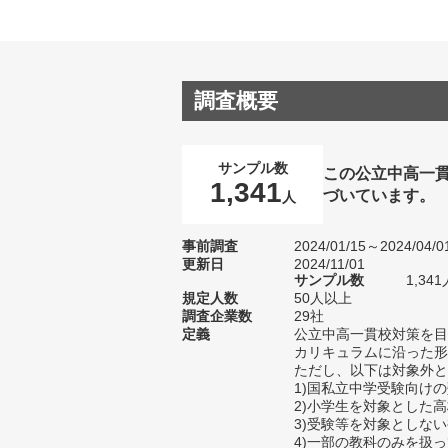
調査概要
サンプル数
この公立中高一貫
1,341
づいています。
人
事前調査
2024/01/15～2024/04/0
更新日
2024/11/01
サンプル数
1,3
規定人数
50人以上
調査企業数
29社
定義
公立中高一貫校対策を目
カリキュラムに沿った形
ただし、以下は対象外と
1)国私立中学受験向け
2)小学生を対象とした
3)受験等を対象としな
4)一部の教科のみを扱