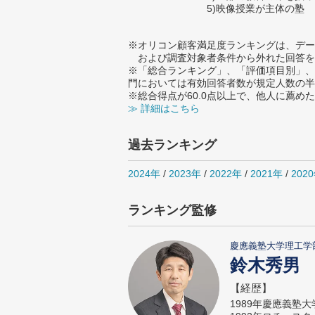
5)映像授業が主体の塾
※オリコン顧客満足度ランキングは、デー
および調査対象者条件から外れた回答を
※「総合ランキング」、「評価項目別」、
門においては有効回答者数が規定人数の半
※総合得点が60.0点以上で、他人に薦
≫ 詳細はこちら
過去ランキング
2024年
/
2023年
/
2022年
/
2021年
/
202
ランキング監修
慶應義塾大学理工学
鈴木秀男
【経歴】
1989年慶應義塾