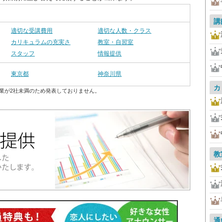
講
適切な受講費用
適切な人数・クラス
カリキュラムの充実さ
教室・自習室
スタッフ
情報提供
東京都
神奈川県
カ
業が2社未満のため発表しておりません。
教
通