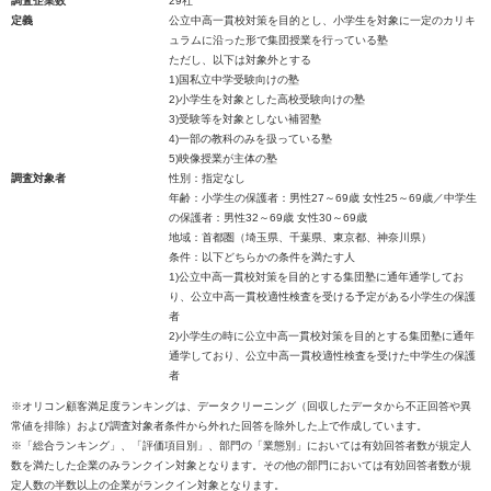
調査企業数
29社
定義
公立中高一貫校対策を目的とし、小学生を対象に一定のカリキ
ュラムに沿った形で集団授業を行っている塾
ただし、以下は対象外とする
1)国私立中学受験向けの塾
2)小学生を対象とした高校受験向けの塾
3)受験等を対象としない補習塾
4)一部の教科のみを扱っている塾
5)映像授業が主体の塾
調査対象者
性別：指定なし
年齢：小学生の保護者：男性27～69歳 女性25～69歳／中学生
の保護者：男性32～69歳 女性30～69歳
地域：首都圏（埼玉県、千葉県、東京都、神奈川県）
条件：以下どちらかの条件を満たす人
1)公立中高一貫校対策を目的とする集団塾に通年通学してお
り、公立中高一貫校適性検査を受ける予定がある小学生の保護
者
2)小学生の時に公立中高一貫校対策を目的とする集団塾に通年
通学しており、公立中高一貫校適性検査を受けた中学生の保護
者
※オリコン顧客満足度ランキングは、データクリーニング（回収したデータから不正回答や異
常値を排除）および調査対象者条件から外れた回答を除外した上で作成しています。
※「総合ランキング」、「評価項目別」、部門の「業態別」においては有効回答者数が規定人
数を満たした企業のみランクイン対象となります。その他の部門においては有効回答者数が規
定人数の半数以上の企業がランクイン対象となります。