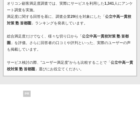
オリコン顧客満足度調査では、実際にサービスを利用した
1,341
人にアンケ
ート調査を実施。
満足度に関する回答を基に、調査企業
29
社を対象にした「
公立中高一貫校
対策 塾 首都圏
」ランキングを発表しています。
総合満足度だけでなく、様々な切り口から「
公立中高一貫校対策 塾 首都
圏
」を評価。さらに回答者の口コミや評判といった、実際のユーザーの声
も掲載しています。
サービス検討の際、“ユーザー満足度”からも比較することで「
公立中高一貫
校対策 塾 首都圏
」選びにお役立てください。
PR