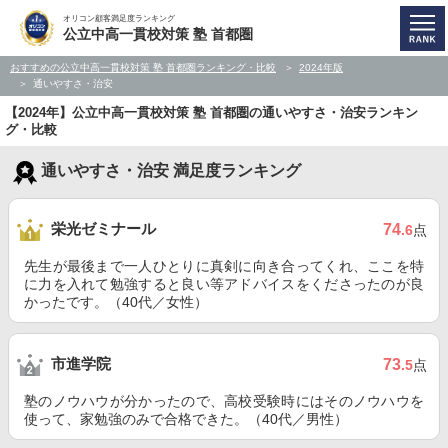
オリコン顧客満足度ランキング
公立中高一貫校対策 塾 首都圏
おすすめの公立中高一貫校対策 塾 首都圏ランキング・比較
2024年版
通いやすさ・治安
【2024年】公立中高一貫校対策 塾 首都圏の通いやすさ・治安ランキン
グ・比較
通いやすさ・治安 満足度ランキング
栄光ゼミナール
74
.6
点
先生が最後まで一人ひとりに真剣に向き合ってくれ、ここを特
に力を入れて勉強すると良い等アドバイスをくださったのが良
かったです。（40代／女性）
市進学院
73
.5
点
塾のノウハウが分かったので、高校受験時にはそのノウハウを
使って、家勉強のみで合格できた。（40代／男性）