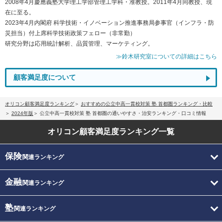
2008年4月慶應義塾大学理工学部管理工学科・准教授。2011年4月同教授、現
在に至る。
2023年4月内閣府 科学技術・イノベーション推進事務局参事官（インフラ・防
災担当）付上席科学技術政策フェロー（非常勤）
研究分野は応用統計解析、品質管理、マーケティング。
≫鈴木研究室についての詳細はこちら
顧客満足度について
オリコン顧客満足度ランキング
おすすめの公立中高一貫校対策 塾 首都圏ランキング・比較
2024年版
公立中高一貫校対策 塾 首都圏の通いやすさ・治安ランキング・口コミ情報
オリコン顧客満足度
ランキング一覧
保険
関連ランキング
金融
関連ランキング
塾
関連ランキング