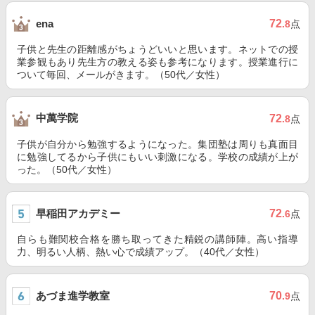
72
ena
.8
点
子供と先生の距離感がちょうどいいと思います。ネットでの授
業参観もあり先生方の教える姿も参考になります。授業進行に
ついて毎回、メールがきます。（50代／女性）
中萬学院
72
.8
点
子供が自分から勉強するようになった。集団塾は周りも真面目
に勉強してるから子供にもいい刺激になる。学校の成績が上が
った。（50代／女性）
早稲田アカデミー
72
.6
点
自らも難関校合格を勝ち取ってきた精鋭の講師陣。高い指導
力、明るい人柄、熱い心で成績アップ。（40代／女性）
あづま進学教室
70
.9
点