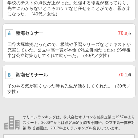
学校のテストの点数が上がった。勉強する環境が整っており、
先生にわからないところのケアなど任せることができ、親が楽
になった。（40代／女性）
臨海セミナー
70
.9
点
四谷大塚準拠だったので、模試や予習シリーズなどテキストが
充実していた。公立中高一貫が本命で私立併願だったので6年後
半は公立対策もしてくれて助かった。（40代／女性）
湘南ゼミナール
70
.1
点
子のやる気が無くなった時も先生が話をしてくれた。（30代／
女性）
オリコンランキングは、株式会社オリコンを前身企業に1967年より
スタート。2006年からは顧客満足度調査を開始。公立中高一貫校対
策 塾 首都圏は、2017年よりランキングを発表しています。