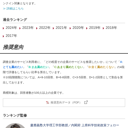
ンクイン対象となります。
≫ 詳細はこちら
過去ランキング
2024年
2023年
2022年
2021年
2020年
2019年
2018年
2017年
推奨意向
調査企業のサービス利用者に、「どの程度その企業のサービスを推奨したいか」について「
A:
とても薦めたい
」「
B:まあ薦めたい
」「
C:あまり薦めたくない
」「
D:全く薦めたくない
」の4段
階で評価をしてもらい比率を算出しています。
※10段階聴取については、A=9-10回答、B=6-8回答、C=3-5回答、D=1-2回答として割合を算
出しております。
商標対象は、回答者数が100人以上の企業です。
推奨意向データ（PDF）
ランキング監修
慶應義塾大学理工学部教授／内閣府 上席科学技術政策フェロー