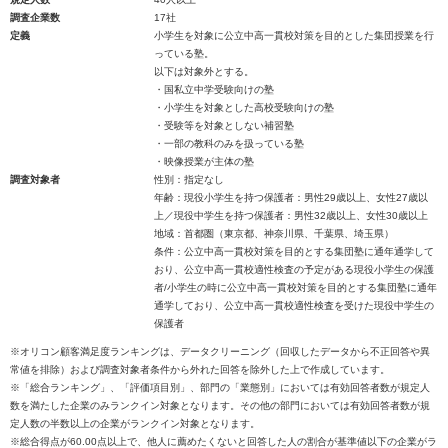
調査企業数
17社
定義
小学生を対象に公立中高一貫校対策を目的とした集団授業を行
っている塾。
以下は対象外とする。
・国私立中学受験向けの塾
・小学生を対象とした高校受験向けの塾
・受験等を対象としない補習塾
・一部の教科のみを扱っている塾
・映像授業が主体の塾
調査対象者
性別：指定なし
年齢：現役小学生を持つ保護者：男性29歳以上、女性27歳以
上／現役中学生を持つ保護者：男性32歳以上、女性30歳以上
地域：首都圏（東京都、神奈川県、千葉県、埼玉県）
条件：公立中高一貫校対策を目的とする集団塾に通年通学して
おり、公立中高一貫校適性検査の予定がある現役小学生の保護
者/小学生の時に公立中高一貫校対策を目的とする集団塾に通年
通学しており、公立中高一貫校適性検査を受けた現役中学生の
保護者
※オリコン顧客満足度ランキングは、データクリーニング（回収したデータから不正回答や異
常値を排除）および調査対象者条件から外れた回答を除外した上で作成しています。
※「総合ランキング」、「評価項目別」、部門の「業態別」においては有効回答者数が規定人
数を満たした企業のみランクイン対象となります。その他の部門においては有効回答者数が規
定人数の半数以上の企業がランクイン対象となります。
※総合得点が60.00点以上で、他人に薦めたくないと回答した人の割合が基準値以下の企業がラ