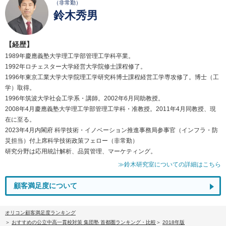
（非常勤）
鈴木秀男
【経歴】
1989年慶應義塾大学理工学部管理工学科卒業。
1992年ロチェスター大学経営大学院修士課程修了。
1996年東京工業大学大学院理工学研究科博士課程経営工学専攻修了。博士（工
学）取得。
1996年筑波大学社会工学系・講師。2002年6月同助教授。
2008年4月慶應義塾大学理工学部管理工学科・准教授。2011年4月同教授、現
在に至る。
2023年4月内閣府 科学技術・イノベーション推進事務局参事官（インフラ・防
災担当）付上席科学技術政策フェロー（非常勤）
研究分野は応用統計解析、品質管理、マーケティング。
≫鈴木研究室についての詳細はこちら
顧客満足度について
オリコン顧客満足度ランキング
おすすめの公立中高一貫校対策 集団塾 首都圏ランキング・比較
2018年版