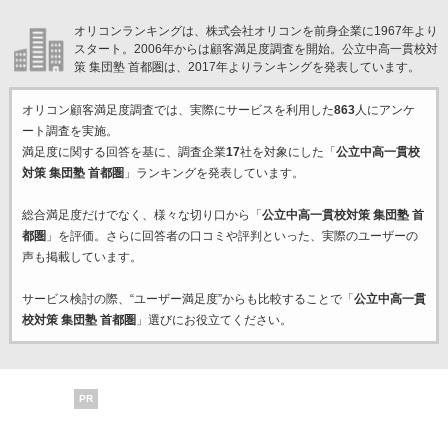
オリコンランキングは、株式会社オリコンを前身企業に1967年より
スタート。2006年からは顧客満足度調査を開始。公立中高一貫校対
策 集団塾 首都圏は、2017年よりランキングを発表しています。
オリコン顧客満足度調査では、実際にサービスを利用した
863
人にアンケ
ート調査を実施。
満足度に関する回答を基に、調査企業
17
社を対象にした「
公立中高一貫校
対策 集団塾 首都圏
」ランキングを発表しています。
総合満足度だけでなく、様々な切り口から「
公立中高一貫校対策 集団塾 首
都圏
」を評価。さらに回答者の口コミや評判といった、実際のユーザーの
声も掲載しています。
サービス検討の際、“ユーザー満足度”からも比較することで「
公立中高一貫
校対策 集団塾 首都圏
」選びにお役立てください。
PR