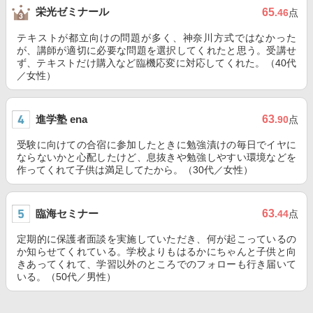
栄光ゼミナール
65
.46
点
テキストが都立向けの問題が多く、神奈川方式ではなかった
が、講師が適切に必要な問題を選択してくれたと思う。受講せ
ず、テキストだけ購入など臨機応変に対応してくれた。（40代
／女性）
進学塾 ena
63
.90
点
受験に向けての合宿に参加したときに勉強漬けの毎日でイヤに
ならないかと心配したけど、息抜きや勉強しやすい環境などを
作ってくれて子供は満足してたから。（30代／女性）
臨海セミナー
63
.44
点
定期的に保護者面談を実施していただき、何が起こっているの
か知らせてくれている。学校よりもはるかにちゃんと子供と向
きあってくれて、学習以外のところでのフォローも行き届いて
いる。（50代／男性）