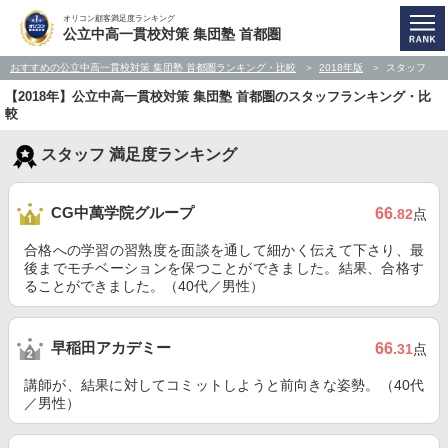
オリコン顧客満足度ランキング
公立中高一貫校対策 集団塾 首都圏
おすすめの公立中高一貫校対策 集団塾 首都圏ランキング・比較
2018年版
スタッフ
【2018年】公立中高一貫校対策 集団塾 首都圏のスタッフランキング・比
較
スタッフ 満足度ランキング
CG中萬学院グループ
66
.82
点
合格への学習の習熟度を面談を通して細かく伝えて下さり、最
後までモチベーションを保つことができました。結果、合格す
ることができました。（40代／男性）
早稲田アカデミー
66
.31
点
講師が、結果に対してコミットしようと前向きな姿勢。（40代
／男性）