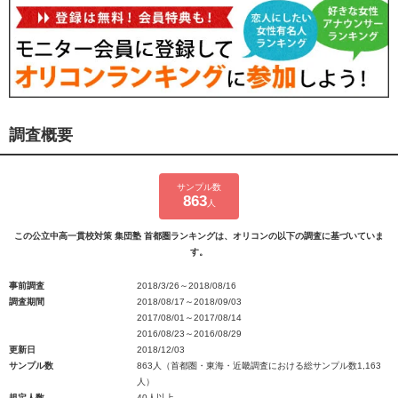
調査概要
サンプル数
863
人
この公立中高一貫校対策 集団塾 首都圏ランキングは、オリコンの以下の調査に基づいていま
す。
事前調査
2018/3/26～2018/08/16
調査期間
2018/08/17～2018/09/03
2017/08/01～2017/08/14
2016/08/23～2016/08/29
更新日
2018/12/03
サンプル数
863人（首都圏・東海・近畿調査における総サンプル数1,163
人）
規定人数
40人以上