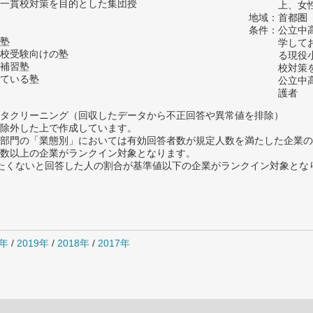
一貫校対策を目的とした集団授
上、女
地域：首都圏
条件：公立中
塾
学して
校受験向けの塾
る現役
補習塾
校対策
ている塾
公立中
護者
タクリーニング（回収したデータから不正回答や異常値を排除）
除外した上で作成しています。
部門の「業態別」においては有効回答者数が規定人数を満たした企業の
数以上の企業がランクイン対象となります。
薦めたくないと回答した人の割合が基準値以下の企業がランクイン対象とな
0年
/
2019年
/
2018年
/
2017年