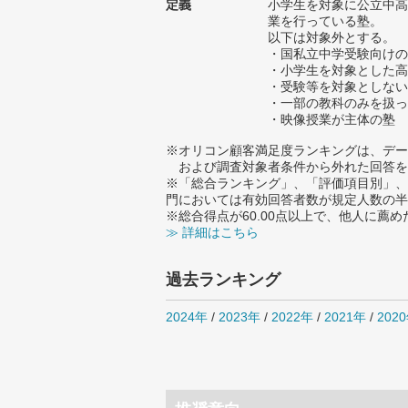
定義
小学生を対象に公立中高
業を行っている塾。
以下は対象外とする。
・国私立中学受験向けの
・小学生を対象とした高
・受験等を対象としない
・一部の教科のみを扱っ
・映像授業が主体の塾
※オリコン顧客満足度ランキングは、デー
および調査対象者条件から外れた回答を
※「総合ランキング」、「評価項目別」、
門においては有効回答者数が規定人数の半
※総合得点が60.00点以上で、他人に
≫ 詳細はこちら
過去ランキング
2024年
/
2023年
/
2022年
/
2021年
/
202