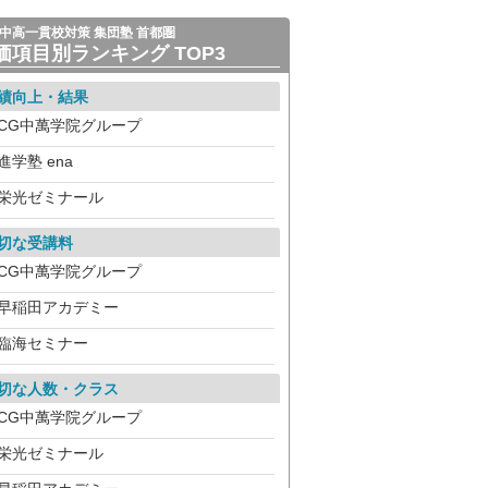
中高一貫校対策 集団塾 首都圏
価項目別ランキング TOP3
績向上・結果
CG中萬学院グループ
進学塾 ena
栄光ゼミナール
切な受講料
CG中萬学院グループ
早稲田アカデミー
臨海セミナー
切な人数・クラス
CG中萬学院グループ
栄光ゼミナール