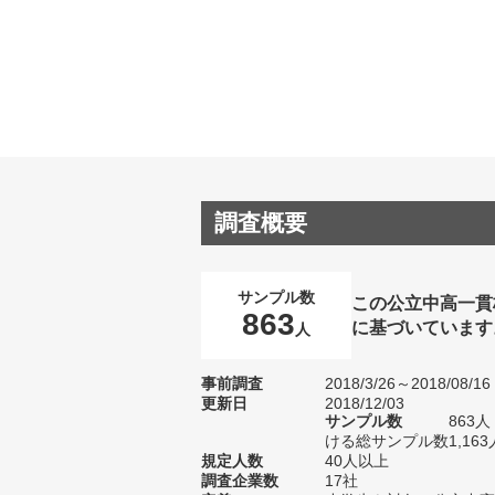
調査概要
サンプル数
この公立中高一貫
863
に基づいています
人
事前調査
2018/3/26～2018/08/16
更新日
2018/12/03
サンプル数
863
ける総サンプル数1,163
規定人数
40人以上
調査企業数
17社