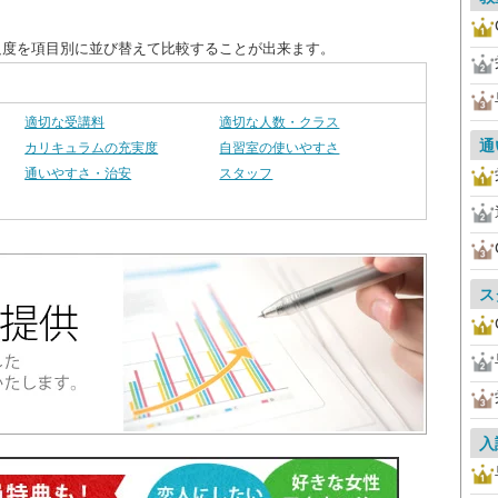
足度を項目別に並び替えて比較することが出来ます。
適切な受講料
適切な人数・クラス
通
カリキュラムの充実度
自習室の使いやすさ
通いやすさ・治安
スタッフ
ス
入