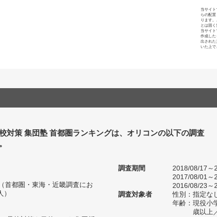
当サイト
らの配置
ります。
とは固く
当サイト
作成した
出された
いた上で
校対策 集団塾 首都圏ランキングは、オリコンの以下の調査
。
調査期間
2018/08/17～2
2017/08/01～2
人（首都圏・東海・近畿調査にお
2016/08/23～2
人）
調査対象者
性別：指定な
年齢：現役小学
歳以上