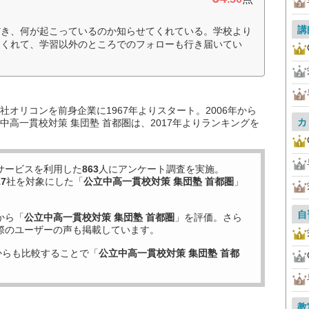
講
だき、何が起こっているのか知らせてくれている。学校より
てくれて、学習以外のところでのフォローも行き届いてい
オリコンを前身企業に1967年よりスタート。2006年から
カ
高一貫校対策 集団塾 首都圏は、2017年よりランキングを
サービスを利用した
863
人にアンケート調査を実施。
17
社を対象にした「
公立中高一貫校対策 集団塾 首都圏
」
自
から「
公立中高一貫校対策 集団塾 首都圏
」を評価。さら
際のユーザーの声も掲載しています。
からも比較することで「
公立中高一貫校対策 集団塾 首都
教