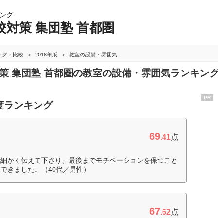
ング
対策 集団塾 首都圏
ング・比較
2018年版
教室の設備・雰囲気
対策 集団塾 首都圏の教室の設備・雰囲気ランキン
PR
度ランキング
69
.41
点
て細かく伝えて下さり、最後までモチベーションを保つこと
できました。（40代／男性）
67
.62
点