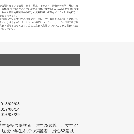
で公開されている情報（文字、写真、イラスト、画像データ等）及びこれ
・編集および構造などについての著作権は株式会社oricon MEに帰属してお
これらの情報を権利者の許可なく無断転載・複製などの二次利用を行うこ
禁じております。
で掲載しているすべての情報やデータは、当社の調査に基づいた結果から
ものとなりますが、サービスへの感想については、サービスの利用者が提
見解・感想となっており、当社の見解・意見ではないことをご理解いただ
ご覧ください。
018/09/03
017/08/14
016/08/29
し
生を持つ保護者：男性29歳以上、女性27
／現役中学生を持つ保護者：男性32歳以