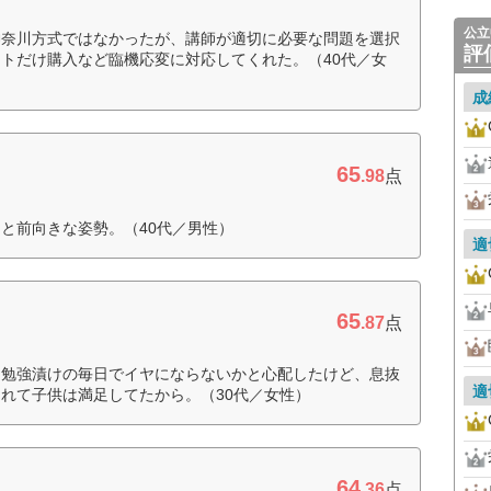
公立
神奈川方式ではなかったが、講師が適切に必要な問題を選択
評
トだけ購入など臨機応変に対応してくれた。（40代／女
成
65
.98
点
と前向きな姿勢。（40代／男性）
適
65
.87
点
に勉強漬けの毎日でイヤにならないかと心配したけど、息抜
適
れて子供は満足してたから。（30代／女性）
64
.36
点