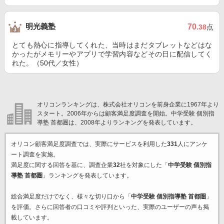
明光義塾
70
.38
点
とても熱心に指導してくれた、当時はまだタブレットなどはな
かったがメモリーやアプリで学習内容などその日に配信してく
れた。（50代／女性）
オリコンランキングは、株式会社オリコンを前身企業に1967年より
スタート。2006年からは顧客満足度調査を開始。中学受験 個別指
導塾 首都圏は、2008年よりランキングを発表しています。
オリコン顧客満足度調査では、実際にサービスを利用した
331
人にアンケ
ート調査を実施。
満足度に関する回答を基に、調査企業
32
社を対象にした「
中学受験 個別指
導塾 首都圏
」ランキングを発表しています。
総合満足度だけでなく、様々な切り口から「
中学受験 個別指導塾 首都圏
」
を評価。さらに回答者の口コミや評判といった、実際のユーザーの声も掲
載しています。