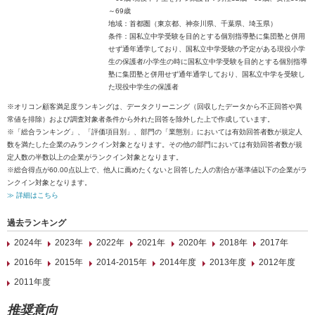
～69歳
地域：首都圏（東京都、神奈川県、千葉県、埼玉県）
条件：国私立中学受験を目的とする個別指導塾に集団塾と併用
せず通年通学しており、国私立中学受験の予定がある現役小学
生の保護者/小学生の時に国私立中学受験を目的とする個別指導
塾に集団塾と併用せず通年通学しており、国私立中学を受験し
た現役中学生の保護者
※オリコン顧客満足度ランキングは、データクリーニング（回収したデータから不正回答や異
常値を排除）および調査対象者条件から外れた回答を除外した上で作成しています。
※「総合ランキング」、「評価項目別」、部門の「業態別」においては有効回答者数が規定人
数を満たした企業のみランクイン対象となります。その他の部門においては有効回答者数が規
定人数の半数以上の企業がランクイン対象となります。
※総合得点が60.00点以上で、他人に薦めたくないと回答した人の割合が基準値以下の企業がラ
ンクイン対象となります。
≫ 詳細はこちら
過去ランキング
2024年
2023年
2022年
2021年
2020年
2018年
2017年
2016年
2015年
2014-2015年
2014年度
2013年度
2012年度
2011年度
推奨意向