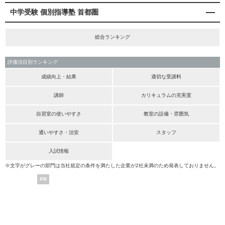
中学受験 個別指導塾 首都圏
総合ランキング
評価項目別ランキング
成績向上・結果
適切な受講料
講師
カリキュラムの充実度
自習室の使いやすさ
教室の設備・雰囲気
通いやすさ・治安
スタッフ
入試情報
※文字がグレーの部門は当社規定の条件を満たした企業が2社未満のため発表しておりません。
PR