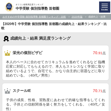
オリコン顧客満足度ランキング
中学受験 個別指導塾 首都圏
おすすめの中学受験 個別指導塾 首都圏ランキング・比較
2020年版
成績向上・結果
【2020年】中学受験 個別指導塾 首都圏の成績向上・結果ランキング・比
較
成績向上・結果 満足度ランキング
栄光の個別ビザビ
70
.91
点
本人のペースに合わせてカリキュラムを進めてくれるなど 臨機
応変に対応してもらえるので、本人もストレスなく学習に取り
組めているようで、自宅でも、かなり自主的に宿題などに取り
組めている。（40代／男性）
スクールIE
70
.71
点
子供の成長、性格、習熟度にあわせて的確な指導をしてくれ
る。子供との信頼関係を築く努力をしてくれる。（40代／女
性）