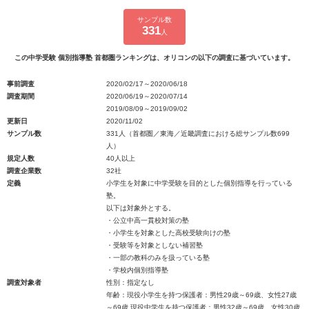
サンプル数
331
人
この中学受験 個別指導塾 首都圏ランキングは、オリコンの以下の調査に基づいています。
事前調査
2020/02/17～2020/06/18
調査期間
2020/06/19～2020/07/14
2019/08/09～2019/09/02
更新日
2020/11/02
サンプル数
331人（首都圏／東海／近畿調査における総サンプル数699
人）
規定人数
40人以上
調査企業数
32社
定義
小学生を対象に中学受験を目的とした個別指導を行っている
塾。
以下は対象外とする。
・公立中高一貫校対策の塾
・小学生を対象とした高校受験向けの塾
・受験等を対象としない補習塾
・一部の教科のみを扱っている塾
・学校内個別指導塾
調査対象者
性別：指定なし
年齢：現役小学生を持つ保護者：男性29歳～69歳、女性27歳
～69歳 現役中学生を持つ保護者：男性32歳～69歳、女性30歳