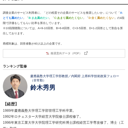
調査企業のサービス利用者に、「どの程度その企業のサービスを推奨したいか」について「
A:
とても薦めたい
」「
B:まあ薦めたい
」「
C:あまり薦めたくない
」「
D:全く薦めたくない
」の4段
階で評価をしてもらい比率を算出しています。
※10段階聴取については、A=9-10回答、B=6-8回答、C=3-5回答、D=1-2回答として割合を算
出しております。
商標対象は、回答者数が40人以上の企業です。
推奨意向データ（PDF）
ランキング監修
慶應義塾大学理工学部教授／内閣府 上席科学技術政策フェロー
（非常勤）
鈴木秀男
【経歴】
1989年慶應義塾大学理工学部管理工学科卒業。
1992年ロチェスター大学経営大学院修士課程修了。
1996年東京工業大学大学院理工学研究科博士課程経営工学専攻修了。博士（工