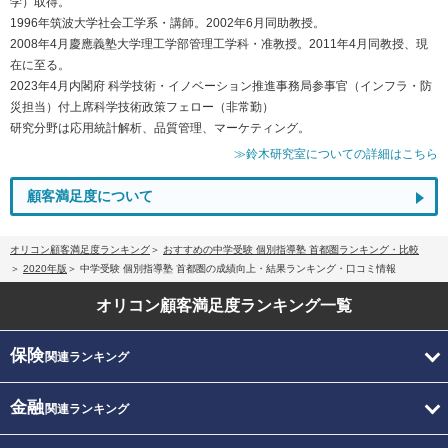
学）取得。
1996年筑波大学社会工学系・講師。2002年6月同助教授。
2008年4月慶應義塾大学理工学部管理工学科・准教授。2011年4月同教授、現
在に至る。
2023年4月内閣府 科学技術・イノベーション推進事務局参事官（インフラ・防
災担当）付上席科学技術政策フェロー（非常勤）
研究分野は応用統計解析、品質管理、マーケティング。
≫鈴木研究室についての詳細はこちら
顧客満足度について
オリコン顧客満足度ランキング
おすすめの中学受験 個別指導塾 首都圏ランキング・比較
2020年版
中学受験 個別指導塾 首都圏の成績向上・結果ランキング・口コミ情報
オリコン顧客満足度
ランキング一覧
保険
関連ランキング
金融
関連ランキング