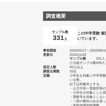
調査概要
サンプル数
この中学受験 
331
いています。
人
事前調査
2020/02/17～2020/06/1
更新日
2020/11/02
サンプル数
331
ける総サンプル数699人
規定人数
40人以上
調査企業数
32社
定義
小学生を対象に中学受験
いる塾。
以下は対象外とする。
・公立中高一貫校対策の
・小学生を対象とした高
・受験等を対象としない
・一部の教科のみを扱っ
・学校内個別指導塾