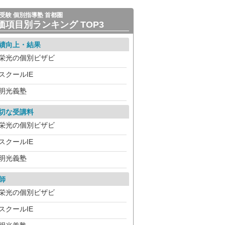
受験 個別指導塾 首都圏
価項目別ランキング TOP3
績向上・結果
栄光の個別ビザビ
スクールIE
明光義塾
切な受講料
栄光の個別ビザビ
スクールIE
明光義塾
師
栄光の個別ビザビ
スクールIE