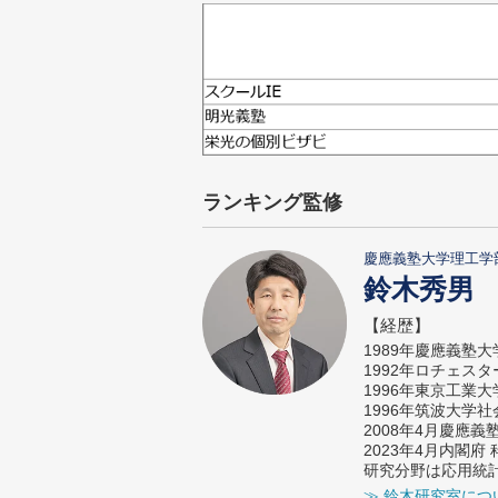
ランキング監修
慶應義塾大学理工学
鈴木秀男
【経歴】
1989年慶應義塾
1992年ロチェス
1996年東京工業
1996年筑波大学
2008年4月慶應
2023年4月内閣
研究分野は応用統
≫ 鈴木研究室につ