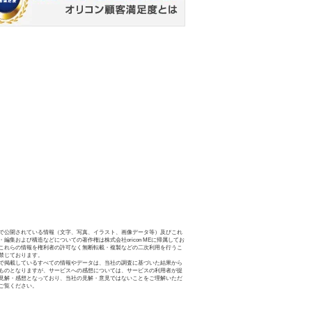
で公開されている情報（文字、写真、イラスト、画像データ等）及びこれ
・編集および構造などについての著作権は株式会社oricon MEに帰属してお
これらの情報を権利者の許可なく無断転載・複製などの二次利用を行うこ
禁じております。
で掲載しているすべての情報やデータは、当社の調査に基づいた結果から
ものとなりますが、サービスへの感想については、サービスの利用者が提
見解・感想となっており、当社の見解・意見ではないことをご理解いただ
ご覧ください。