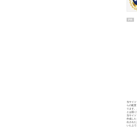
PR
当サイト
らの配置
ります。
とは固く
当サイト
作成した
出された
いた上で