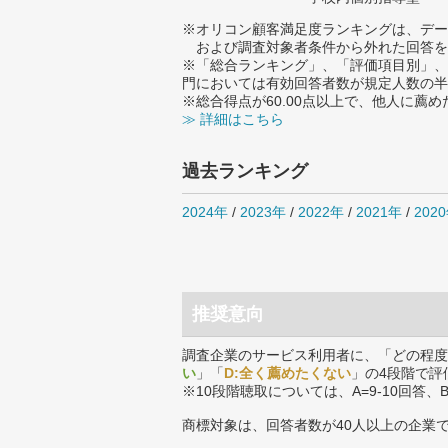
※オリコン顧客満足度ランキングは、デー
および調査対象者条件から外れた回答を
※「総合ランキング」、「評価項目別」、
門においては有効回答者数が規定人数の半
※総合得点が60.00点以上で、他人に
≫ 詳細はこちら
過去ランキング
2024年
/
2023年
/
2022年
/
2021年
/
202
推奨意向
調査企業のサービス利用者に、「どの程度
い
」「
D:全く薦めたくない
」の4段階で評
※10段階聴取については、A=9-10回答、
商標対象は、回答者数が40人以上の企業