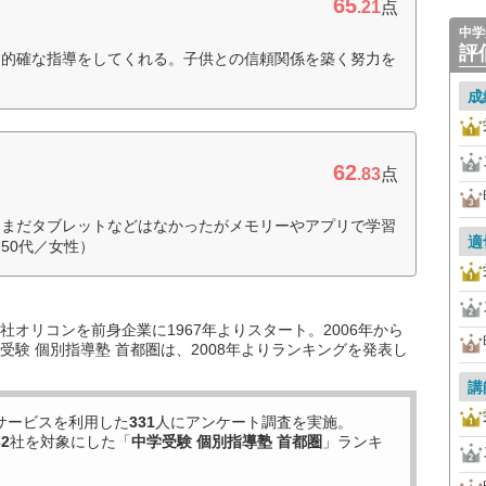
65
.21
点
中学
評
て的確な指導をしてくれる。子供との信頼関係を築く努力を
成
62
.83
点
はまだタブレットなどはなかったがメモリーやアプリで学習
適
50代／女性）
オリコンを前身企業に1967年よりスタート。2006年から
験 個別指導塾 首都圏は、2008年よりランキングを発表し
講
サービスを利用した
331
人にアンケート調査を実施。
32
社を対象にした「
中学受験 個別指導塾 首都圏
」ランキ