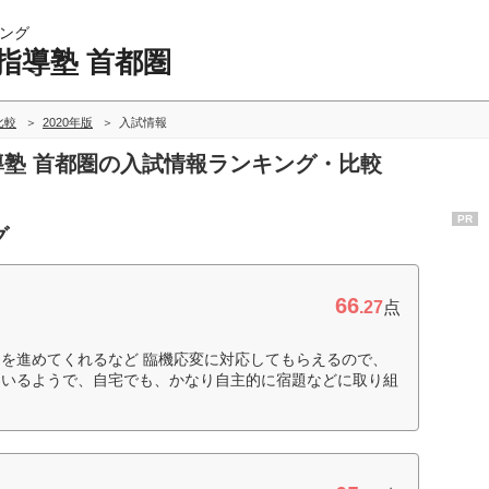
ング
指導塾 首都圏
比較
2020年版
入試情報
指導塾 首都圏の入試情報ランキング・比較
PR
グ
66
.27
点
を進めてくれるなど 臨機応変に対応してもらえるので、
ているようで、自宅でも、かなり自主的に宿題などに取り組