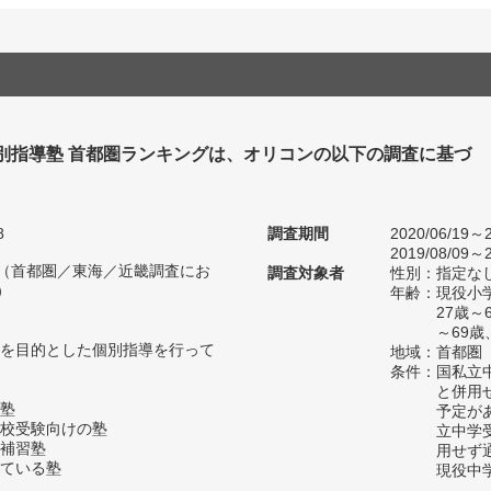
個別指導塾 首都圏ランキングは、オリコンの以下の調査に基づ
8
調査期間
2020/06/19～2
2019/08/09～2
人（首都圏／東海／近畿調査にお
調査対象者
性別：指定な
）
年齢：現役小学
27歳～
～69歳
を目的とした個別指導を行って
地域：首都圏
条件：国私立
と併用
塾
予定が
校受験向けの塾
立中学
補習塾
用せず
ている塾
現役中