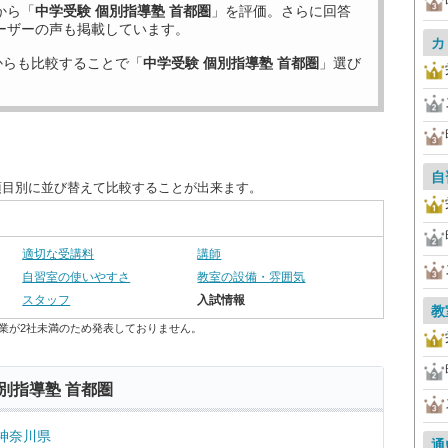
から「
中学受験 個別指導塾 首都圏
」を評価。さらに回答
ーザーの声も掲載しています。
カ
からも比較することで「
中学受験 個別指導塾 首都圏
」選び
自
項目別に並び替えて比較することが出来ます。
適切な受講料
講師
自習室の使いやすさ
教室の設備・雰囲気
スタッフ
入試情報
教
業が2社未満のため発表しておりません。
別指導塾 首都圏
神奈川県
通