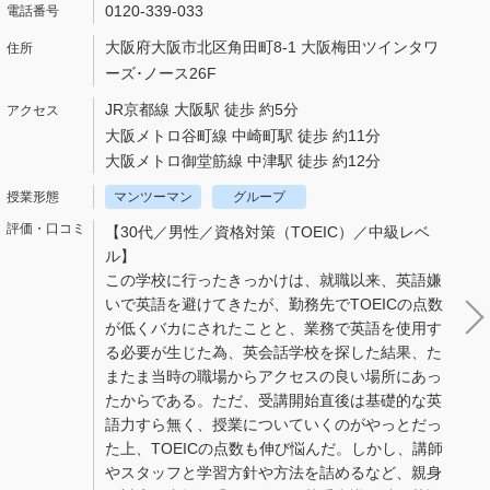
0120-339-033
大阪府大阪市北区角田町8-1 大阪梅田ツインタワ
ーズ･ノース26F
JR京都線 大阪駅 徒歩 約5分
大阪メトロ谷町線 中崎町駅 徒歩 約11分
大阪メトロ御堂筋線 中津駅 徒歩 約12分
マンツーマン
グループ
【30代／男性／資格対策（TOEIC）／中級レベ
ル】
この学校に行ったきっかけは、就職以来、英語嫌
いで英語を避けてきたが、勤務先でTOEICの点数
が低くバカにされたことと、業務で英語を使用す
る必要が生じた為、英会話学校を探した結果、た
またま当時の職場からアクセスの良い場所にあっ
たからである。ただ、受講開始直後は基礎的な英
語力すら無く、授業についていくのがやっとだっ
た上、TOEICの点数も伸び悩んだ。しかし、講師
やスタッフと学習方針や方法を詰めるなど、親身