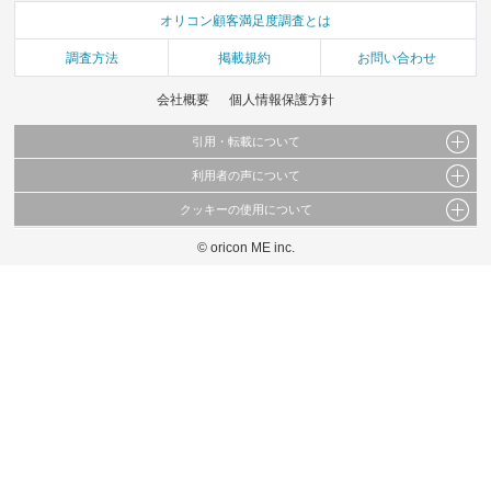
オリコン顧客満足度調査とは
調査方法
掲載規約
お問い合わせ
会社概要
個人情報保護方針
引用・転載について
利用者の声について
当サイトで公開されている情報（文字、写真、イラスト、画像データ等）及びこれらの配
置・編集および構造などについての著作権は株式会社oricon MEに帰属しております。
クッキーの使用について
当サイトに掲載している内容はすべてサービスの利用者が提出された見解・感想です。
これらの情報を権利者の許可なく無断転載・複製などの二次利用を行うことは固く禁じて
弊社が内容について正確性を含め一切保証するものではありません。
おります。
© oricon ME inc.
このサイトでは Cookie を使用して、ユーザーに合わせたコンテンツや広告の表示、ソー
弊社の見解・ 意見ではないことをご理解いただいた上でご覧ください。
シャル メディア機能の提供、広告の表示回数やクリック数の測定を行っています。
また、ユーザーによるサイトの利用状況についても情報を収集し、ソーシャル メディア
や広告配信、データ解析の各パートナーに提供しています。
各パートナーは、この情報とユーザーが各パートナーに提供した他の情報や、ユーザーが
各パートナーのサービスを使用したときに収集した他の情報を組み合わせて使用すること
があります。