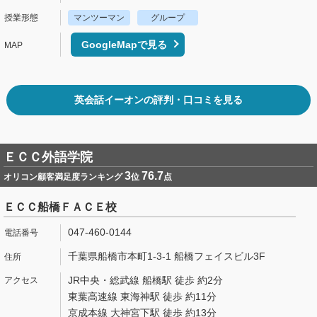
マンツーマン
グループ
GoogleMapで見る
英会話イーオンの評判・口コミを見る
ＥＣＣ外語学院
3
76.7
オリコン顧客満足度ランキング
位
点
ＥＣＣ船橋ＦＡＣＥ校
047-460-0144
千葉県船橋市本町1-3-1 船橋フェイスビル3F
JR中央・総武線 船橋駅 徒歩 約2分
東葉高速線 東海神駅 徒歩 約11分
京成本線 大神宮下駅 徒歩 約13分