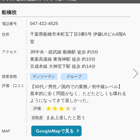
船橋校
047-422-4525
千葉県船橋市本町五丁目3番5号 伊藤LKビル6階A
室
JR中央・総武線 船橋駅 徒歩 約3分
東葉高速線 東海神駅 徒歩 約10分
京成本線 大神宮下駅 徒歩 約14分
マンツーマン
グループ
【30代／男性／国内での業務／初中級レベル】
基本的に全く問題がなく、たどたどしくも喋れる
ようになってきて楽しかった。
評価
まあ上達したと思う
習熟度
GoogleMapで見る