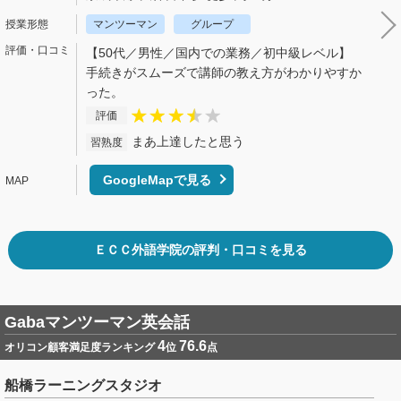
マンツーマン
グループ
【50代／男性／国内での業務／初中級レベル】
手続きがスムーズで講師の教え方がわかりやすか
った。
評価
まあ上達したと思う
習熟度
GoogleMapで見る
ＥＣＣ外語学院の評判・口コミを見る
Gabaマンツーマン英会話
4
76.6
オリコン顧客満足度ランキング
位
点
船橋ラーニングスタジオ