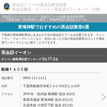
英会話スクール/英会話教室検索
英会話教室・オンライン英会話のランキング・比較
英会話スクールランキング
英会話スクール検索 都道府県選択
千葉県の駅・市区町村から探す
東海神周辺の英会話スクール
東海神駅でおすすめの英会話教室6選
千葉県の東海神駅周辺にあるおすすめの英会話スクールを比較できます。マンツ
ーマン・グループレッスンなど、自分に合った人気の英会話教室を口コミや満足
度ランキングとともに探すことができます。
英会話イーオン
2
77.2
オリコン顧客満足度ランキング
位
点
船橋ＦＡＣＥ校
0800-111-1111
千葉県船橋市本町1-3-1 FACEビル10F
JR中央・総武線 船橋駅 徒歩 約2分
東葉高速線 東海神駅 徒歩 約11分
京成本線 大神宮下駅 徒歩 約13分