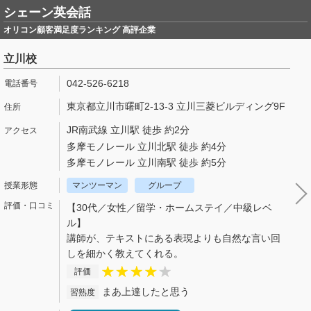
シェーン英会話
オリコン顧客満足度ランキング 高評企業
立川校
042-526-6218
東京都立川市曙町2-13-3 立川三菱ビルディング9F
JR南武線 立川駅 徒歩 約2分
多摩モノレール 立川北駅 徒歩 約4分
多摩モノレール 立川南駅 徒歩 約5分
マンツーマン
グループ
【30代／女性／留学・ホームステイ／中級レベ
ル】
講師が、テキストにある表現よりも自然な言い回
しを細かく教えてくれる。
評価
まあ上達したと思う
習熟度