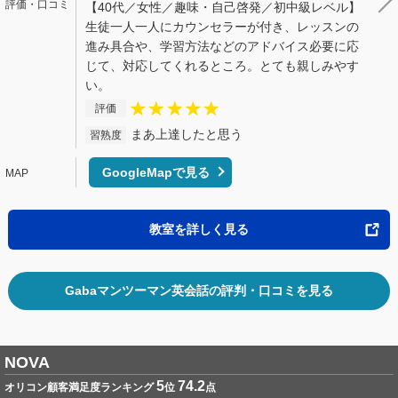
【40代／女性／趣味・自己啓発／初中級レベル】
生徒一人一人にカウンセラーが付き、レッスンの
進み具合や、学習方法などのアドバイス必要に応
じて、対応してくれるところ。とても親しみやす
い。
評価
まあ上達したと思う
習熟度
GoogleMapで見る
教室を詳しく見る
Gabaマンツーマン英会話の評判・口コミを見る
NOVA
5
74.2
オリコン顧客満足度ランキング
位
点