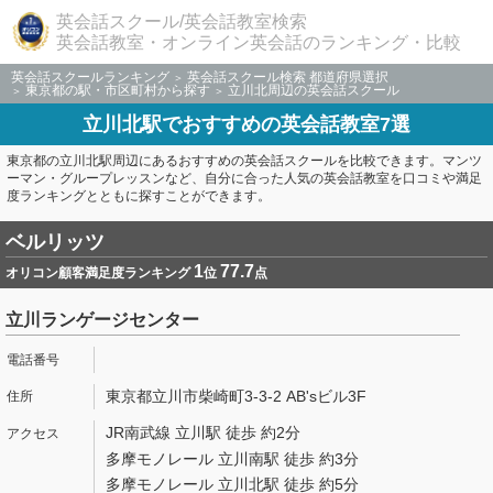
英会話スクール/英会話教室検索
英会話教室・オンライン英会話のランキング・比較
英会話スクールランキング
英会話スクール検索 都道府県選択
東京都の駅・市区町村から探す
立川北周辺の英会話スクール
立川北駅でおすすめの英会話教室7選
東京都の立川北駅周辺にあるおすすめの英会話スクールを比較できます。マンツ
ーマン・グループレッスンなど、自分に合った人気の英会話教室を口コミや満足
度ランキングとともに探すことができます。
ベルリッツ
1
77.7
オリコン顧客満足度ランキング
位
点
立川ランゲージセンター
東京都立川市柴崎町3-3-2 AB'sビル3F
JR南武線 立川駅 徒歩 約2分
多摩モノレール 立川南駅 徒歩 約3分
多摩モノレール 立川北駅 徒歩 約5分