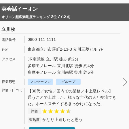
英会話イーオン
2
77.2
オリコン顧客満足度ランキング
位
点
立川校
0800-111-1111
東京都立川市曙町2-13-3 立川三菱ビル 7F
JR南武線 立川駅 徒歩 約2分
多摩モノレール 立川北駅 徒歩 約4分
多摩モノレール 立川南駅 徒歩 約5分
マンツーマン
グループ
【30代／女性／国内での業務／中上級レベル】
通うことで上達した。様々な年代の人と交流でき
た。ホームステイするきっかけになった。
評価
かなり上達したと思う
習熟度