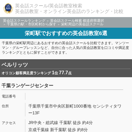
英会話スクール/英会話教室検索
英会話教室・オンライン英会話のランキング・比較
英会話スクールランキング
英会話スクール検索 都道府県選択
千葉県の駅・市区町村から探す
栄町周辺の英会話スクール
栄町駅でおすすめの英会話教室6選
千葉県の栄町駅周辺にあるおすすめの英会話スクールを比較できます。マンツー
マン・グループレッスンなど、自分に合った人気の英会話教室を口コミや満足度
ランキングとともに探すことができます。
ベルリッツ
1
77.7
オリコン顧客満足度ランキング
位
点
千葉ランゲージセンター
千葉県千葉市中央区新町1000番地 センシティタワ
ー13F
JR中央・総武線 千葉駅 徒歩 約4分
京成千葉線 新千葉駅 徒歩 約8分