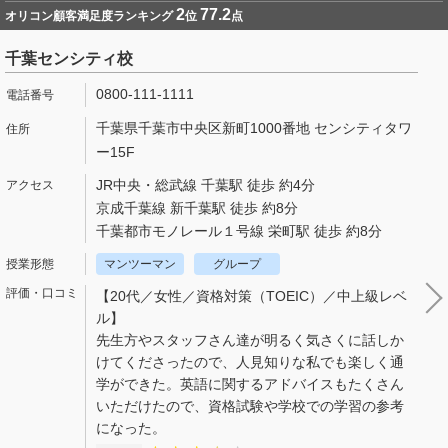
2
77.2
オリコン顧客満足度ランキング
位
点
千葉センシティ校
0800-111-1111
千葉県千葉市中央区新町1000番地 センシティタワ
ー15F
JR中央・総武線 千葉駅 徒歩 約4分
京成千葉線 新千葉駅 徒歩 約8分
千葉都市モノレール１号線 栄町駅 徒歩 約8分
マンツーマン
グループ
【20代／女性／資格対策（TOEIC）／中上級レベ
ル】
先生方やスタッフさん達が明るく気さくに話しか
けてくださったので、人見知りな私でも楽しく通
学ができた。英語に関するアドバイスもたくさん
いただけたので、資格試験や学校での学習の参考
になった。