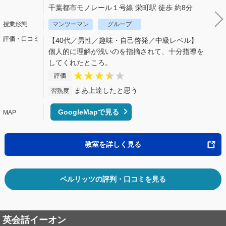
千葉都市モノレール１号線 栄町駅 徒歩 約8分
マンツーマン
グループ
【40代／男性／趣味・自己啓発／中級レベル】
個人的に理解が浅いのを指摘されて、十分指導を
してくれたところ。
評価
まあ上達したと思う
習熟度
GoogleMapで見る
教室を詳しく見る
ベルリッツの評判・口コミを見る
英会話イーオン