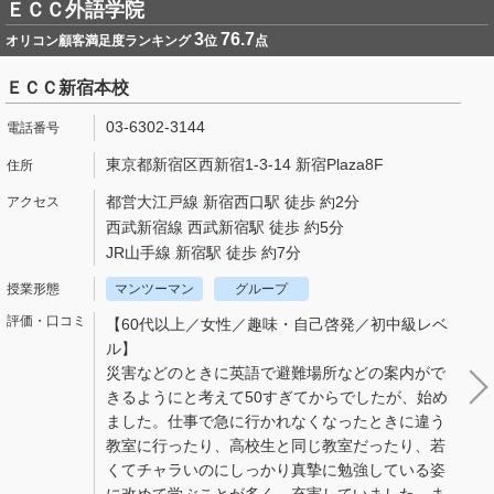
ＥＣＣ外語学院
3
76.7
オリコン顧客満足度ランキング
位
点
ＥＣＣ新宿本校
03-6302-3144
東京都新宿区西新宿1-3-14 新宿Plaza8F
都営大江戸線 新宿西口駅 徒歩 約2分
西武新宿線 西武新宿駅 徒歩 約5分
JR山手線 新宿駅 徒歩 約7分
マンツーマン
グループ
【60代以上／女性／趣味・自己啓発／初中級レベ
ル】
災害などのときに英語で避難場所などの案内がで
きるようにと考えて50すぎてからでしたが、始め
ました。仕事で急に行かれなくなったときに違う
教室に行ったり、高校生と同じ教室だったり、若
くてチャラいのにしっかり真摯に勉強している姿