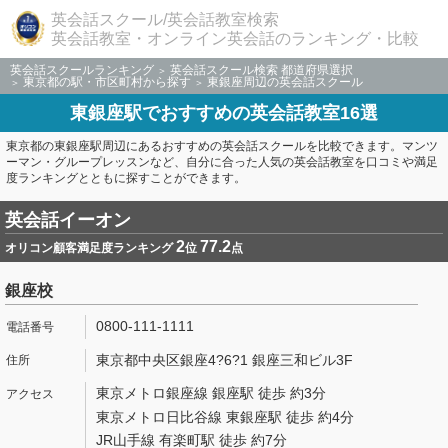
英会話スクール/英会話教室検索
英会話教室・オンライン英会話のランキング・比較
英会話スクールランキング
英会話スクール検索 都道府県選択
東京都の駅・市区町村から探す
東銀座周辺の英会話スクール
東銀座駅でおすすめの英会話教室16選
東京都の東銀座駅周辺にあるおすすめの英会話スクールを比較できます。マンツ
ーマン・グループレッスンなど、自分に合った人気の英会話教室を口コミや満足
度ランキングとともに探すことができます。
英会話イーオン
2
77.2
オリコン顧客満足度ランキング
位
点
銀座校
0800-111-1111
東京都中央区銀座4?6?1 銀座三和ビル3F
東京メトロ銀座線 銀座駅 徒歩 約3分
東京メトロ日比谷線 東銀座駅 徒歩 約4分
JR山手線 有楽町駅 徒歩 約7分