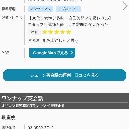
マンツーマン
グループ
【30代／女性／趣味・自己啓発／初級レベル】
スタッフも講師も優しくて雰囲気がよかった。
評価
まあ上達したと思う
習熟度
GoogleMapで見る
シェーン英会話の評判・口コミを見る
ワンナップ英会話
オリコン顧客満足度ランキング 高評企業
銀座校
03-3562-7716