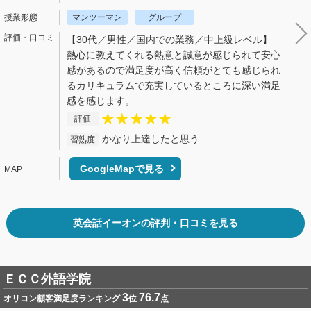
マンツーマン
グループ
【30代／男性／国内での業務／中上級レベル】
熱心に教えてくれる熱意と誠意が感じられて安心
感があるので満足度が高く信頼がとても感じられ
るカリキュラムで充実しているところに深い満足
感を感じます。
評価
かなり上達したと思う
習熟度
GoogleMapで見る
英会話イーオンの評判・口コミを見る
ＥＣＣ外語学院
3
76.7
オリコン顧客満足度ランキング
位
点