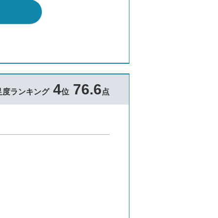
4
76.6
足度ランキング
位
点