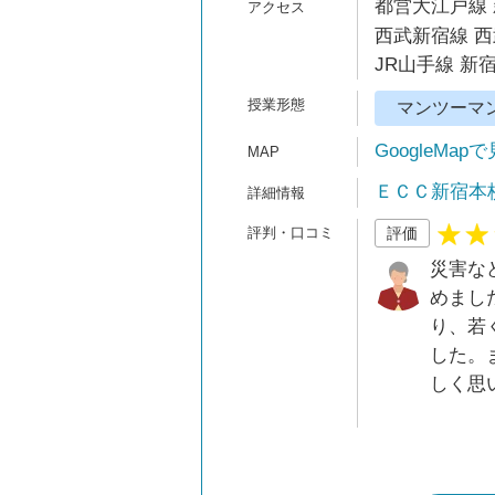
都営大江戸線 
西武新宿線 西
JR山手線 新宿
マンツーマ
GoogleMap
ＥＣＣ新宿本
評価
災害な
めまし
り、若
した。
しく思