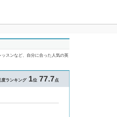
レッスンなど、自分に合った人気の英
1
77.7
足度ランキング
位
点