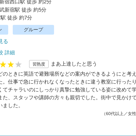
新宿西口駅 徒歩 約2分
武新宿駅 徒歩 約5分
駅 徒歩 約7分
ン
グループ
で見る
校 詳細
まあ上達したと思う
習熟度
どのときに英語で避難場所などの案内ができるようにと考え
た。仕事で急に行かれなくなったときに違う教室に行った
くてチャラいのにしっかり真摯に勉強している姿に改めて
また、スタッフや講師の方々も親切でした。街中で見かけ
いました。
（60代以上／女