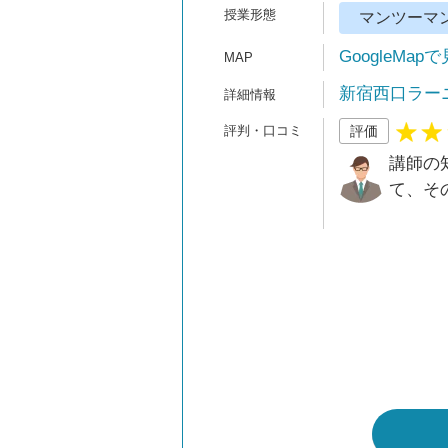
マンツーマ
GoogleMap
新宿西口ラー
評価
講師の
て、そ