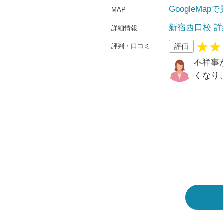
GoogleMap
新宿西口校 詳
評価
不祥事
くなり