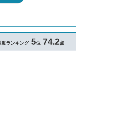
5
74.2
足度ランキング
位
点