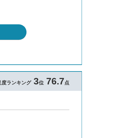
3
76.7
足度ランキング
位
点