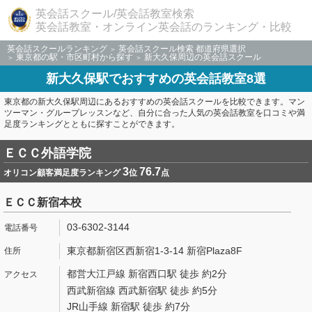
英会話スクール/英会話教室検索
英会話教室・オンライン英会話のランキング・比較
英会話スクールランキング
英会話スクール検索 都道府県選択
東京都の駅・市区町村から探す
新大久保周辺の英会話スクール
新大久保駅でおすすめの英会話教室8選
東京都の新大久保駅周辺にあるおすすめの英会話スクールを比較できます。マン
ツーマン・グループレッスンなど、自分に合った人気の英会話教室を口コミや満
足度ランキングとともに探すことができます。
ＥＣＣ外語学院
3
76.7
オリコン顧客満足度ランキング
位
点
ＥＣＣ新宿本校
03-6302-3144
東京都新宿区西新宿1-3-14 新宿Plaza8F
都営大江戸線 新宿西口駅 徒歩 約2分
西武新宿線 西武新宿駅 徒歩 約5分
JR山手線 新宿駅 徒歩 約7分