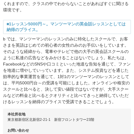
くれますので、クラスの中でわからないことがあればすぐに聞ける
環境です。
■1レッスン5000円～。マンツーマンの英会話レッスンとしては
納得のプライス。
b では、マンツーマンのレッスンのみに特化したスクールで、お客
さまを英語はじめての初心者の女性のみのお手伝いをしています。
そのような経緯から、電車やテレビで他の大手の英会話スクールの
ように私達の広告などをみかけることはないでしょう。私たちは、
FacebookなどのSNSや口コミといった地道な告知を通じて、ファン
を地道に増やしていっています。また、システム投資などを通じた
効率的な事業運営を通じて、1対1のマンツーマンのレッスンとして
は、平均5000円台～の受講を可能にしました。オンラインや格安の
スクールと比べると、決して安い値段ではないですが、大手スクー
ルなどの料金と比べるとクオリティと比べてきっと納得していただ
けるレッスンを納得のプライスで受講できることでしょう。
本社所在地
東京都新宿区北新宿2-21-1 新宿フロントタワー23階
お問い合わせ