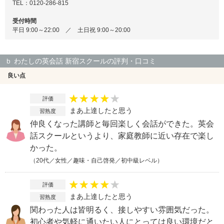
TEL：0120-286-815
受付時間
平日 9:00～22:00 ／ 土日祝 9:00～20:00
ｂ わたしの英会話 新宿スクールの評判・口コミ
良い点
評価
まあ上達したと思う
習熟度
仲良くなった講師と毎回楽しく会話ができた。英会
話スクールというより、家庭教師に近い存在で楽し
かった。
（20代／女性／趣味・自己啓発／初中級レベル）
評価
まあ上達したと思う
習熟度
関わった人は皆明るく、接しやすい雰囲気だった。
初心者や気軽に通いたい人にとっては良い環境だと