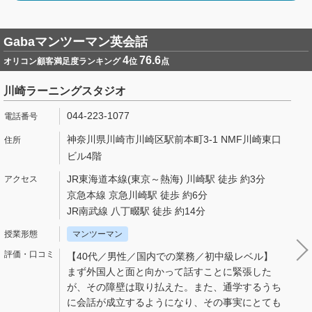
Gabaマンツーマン英会話
4
76.6
オリコン顧客満足度ランキング
位
点
川崎ラーニングスタジオ
044-223-1077
神奈川県川崎市川崎区駅前本町3-1 NMF川崎東口
ビル4階
JR東海道本線(東京～熱海) 川崎駅 徒歩 約3分
京急本線 京急川崎駅 徒歩 約6分
JR南武線 八丁畷駅 徒歩 約14分
マンツーマン
【40代／男性／国内での業務／初中級レベル】
まず外国人と面と向かって話すことに緊張した
が、その障壁は取り払えた。また、通学するうち
に会話が成立するようになり、その事実にとても