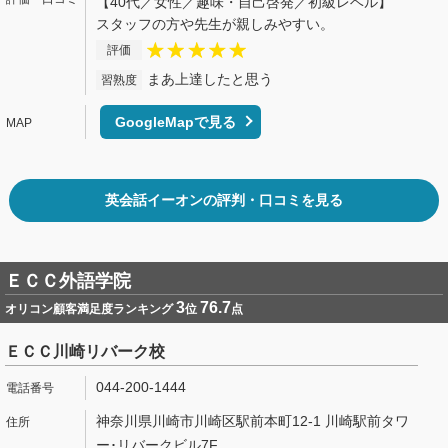
【40代／女性／趣味・自己啓発／初級レベル】
スタッフの方や先生が親しみやすい。
評価
まあ上達したと思う
習熟度
GoogleMapで見る
英会話イーオンの評判・口コミを見る
ＥＣＣ外語学院
3
76.7
オリコン顧客満足度ランキング
位
点
ＥＣＣ川崎リバーク校
044-200-1444
神奈川県川崎市川崎区駅前本町12-1 川崎駅前タワ
ー･リバークビル7F