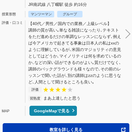
JR南武線 八丁畷駅 徒歩 約16分
マンツーマン
グループ
【40代／男性／国内での業務／上級レベル】
講師の質が高い｡単なる雑談になったり､テキスト
をただ進めるだけの単調なレッスンにならず､例え
ば今アメリカで起きてる事象は日本人の私はxxの
ように理解しているが､米国のマジョリティの意見
としてはどうか､マイノリティは何を求めているの
か､などの深い話ができるのがよい｡質だけでなく､
講師のバックグラウンドも様々なので､その前のレ
ッスンで聞いた話が､別の講師はzzのように思うな
ど､人間として聞けるところも良い｡
評価
まあ上達したと思う
習熟度
GoogleMapで見る
教室を詳しく見る