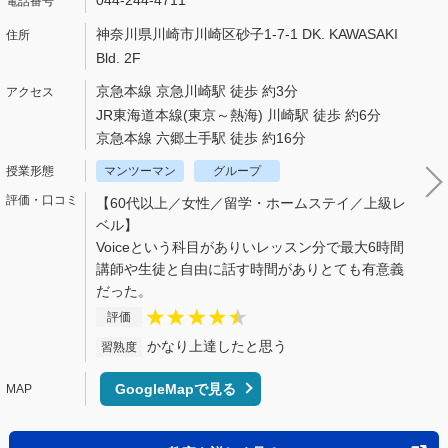
044-244-4711
神奈川県川崎市川崎区砂子1-7-1 DK. KAWASAKI
Bld. 2F
京急本線 京急川崎駅 徒歩 約3分
JR東海道本線(東京～熱海) 川崎駅 徒歩 約6分
京急本線 六郷土手駅 徒歩 約16分
マンツーマン
グループ
【60代以上／女性／留学・ホームステイ／上級レ
ベル】
Voiceという科目がありいレッスン分で最大6時間
講師や生徒と自由に話す時間がありとても有意義
だった。
評価
かなり上達したと思う
習熟度
GoogleMapで見る