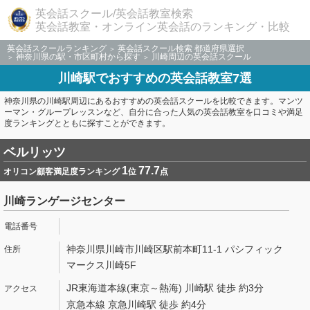
英会話スクール/英会話教室検索
英会話教室・オンライン英会話のランキング・比較
英会話スクールランキング
英会話スクール検索 都道府県選択
神奈川県の駅・市区町村から探す
川崎周辺の英会話スクール
川崎駅でおすすめの英会話教室7選
神奈川県の川崎駅周辺にあるおすすめの英会話スクールを比較できます。マンツ
ーマン・グループレッスンなど、自分に合った人気の英会話教室を口コミや満足
度ランキングとともに探すことができます。
ベルリッツ
1
77.7
オリコン顧客満足度ランキング
位
点
川崎ランゲージセンター
神奈川県川崎市川崎区駅前本町11-1 パシフィック
マークス川崎5F
JR東海道本線(東京～熱海) 川崎駅 徒歩 約3分
京急本線 京急川崎駅 徒歩 約4分