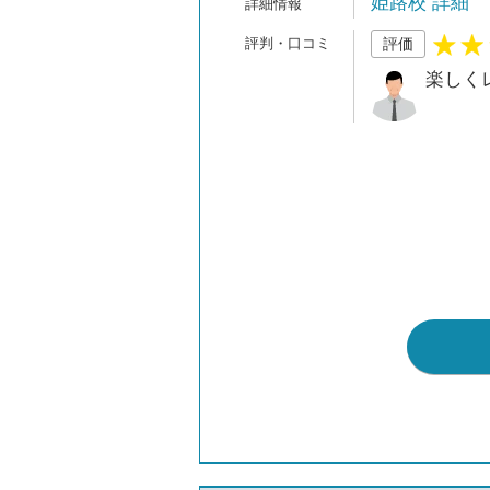
姫路校 詳細
評価
楽しく