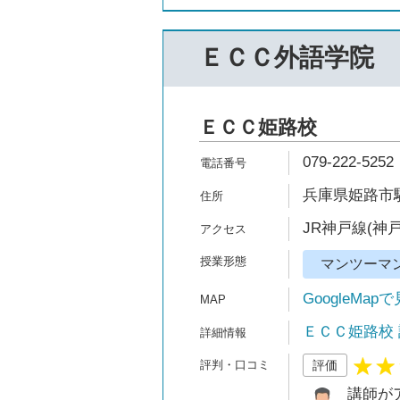
ＥＣＣ外語学院
ＥＣＣ姫路校
079-222-5252
兵庫県姫路市駅
JR神戸線(神戸
マンツーマ
GoogleMap
ＥＣＣ姫路校
評価
講師が