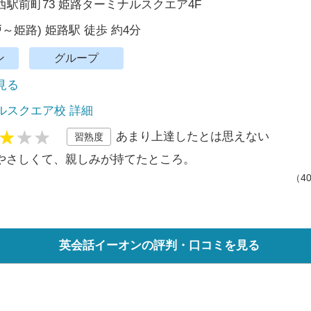
駅前町73 姫路ターミナルスクエア4F
～姫路) 姫路駅 徒歩 約4分
ン
グループ
で見る
ルスクエア校 詳細
あまり上達したとは思えない
習熟度
やさしくて、親しみが持てたところ。
（4
英会話イーオンの評判・口コミを見る