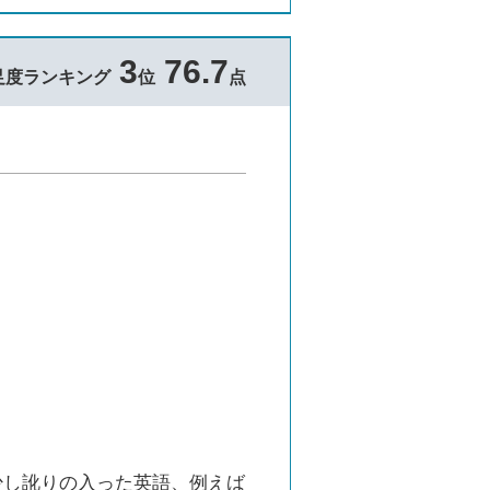
3
76.7
足度ランキング
位
点
少し訛りの入った英語、例えば