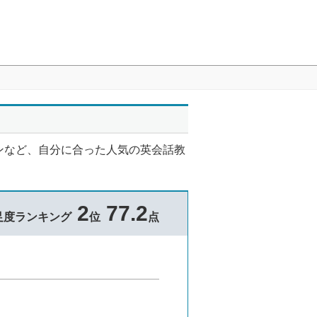
ンなど、自分に合った人気の英会話教
2
77.2
足度ランキング
位
点