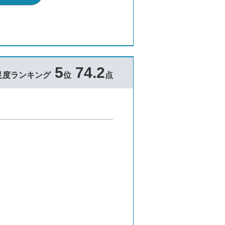
5
74.2
足度ランキング
位
点