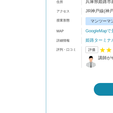
兵庫県姫路市西
JR神戸線(神戸
マンツーマ
GoogleMap
姫路ターミナ
評価
講師が