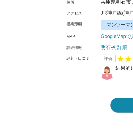
兵庫県明石市大
JR神戸線(神戸
マンツーマ
GoogleMap
明石校 詳細
評価
結果的