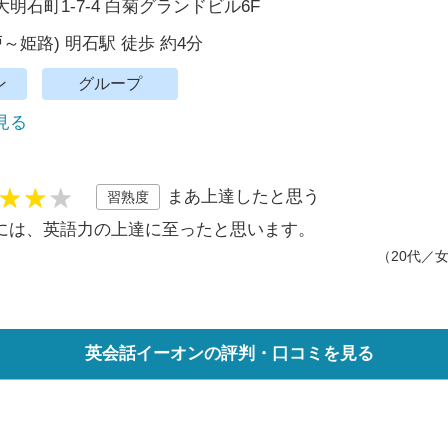
明石町1-7-4 白菊グランドビル6F
～姫路) 明石駅 徒歩 約4分
ン
グループ
で見る
まあ上達したと思う
習熟度
には、英語力の上達に至ったと思います。
（20代／
英会話イーオンの評判・口コミを見る