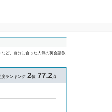
ンなど、自分に合った人気の英会話教
2
77.2
足度ランキング
位
点