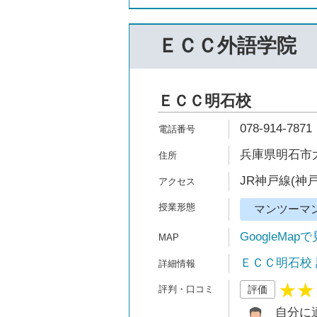
ＥＣＣ外語学院
ＥＣＣ明石校
078-914-7871
兵庫県明石市大
JR神戸線(神戸
マンツーマ
GoogleMap
ＥＣＣ明石校
評価
自分に