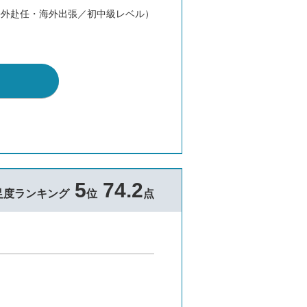
海外赴任・海外出張／初中級レベル）
5
74.2
足度ランキング
位
点