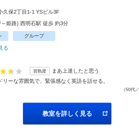
久保2丁目1-1 YSビル3F
戸～姫路) 西明石駅 徒歩 約3分
ン
グループ
で見る
まあ上達したと思う
習熟度
ドリーな雰囲気で、緊張感なく英語を話せる。
（50代
教室を詳しく見る