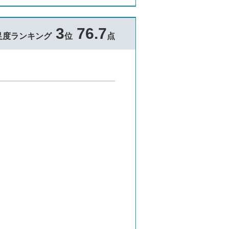
3
76.7
足度ランキング
位
点