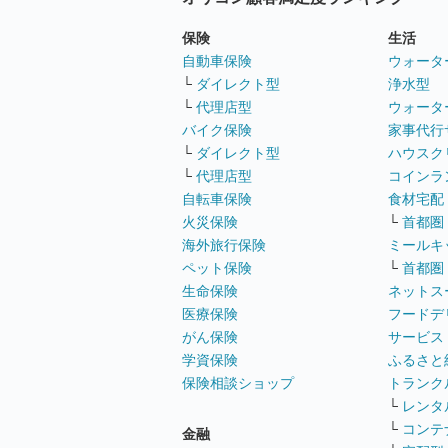
保険
生活
自動車保険
ウォータ
└
ダイレクト型
浄水型
└
代理店型
ウォータ
バイク保険
家事代行
└
ダイレクト型
ハウスク
└
代理店型
コインラ
自転車保険
食材宅配
火災保険
└
首都圏
海外旅行保険
ミールキ
ペット保険
└
首都圏
生命保険
ネットス
医療保険
フードデ
がん保険
サービス
学資保険
ふるさと
保険相談ショップ
トランク
└
レンタ
└
コンテ
金融