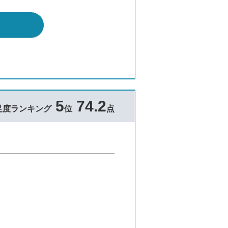
5
74.2
足度ランキング
位
点