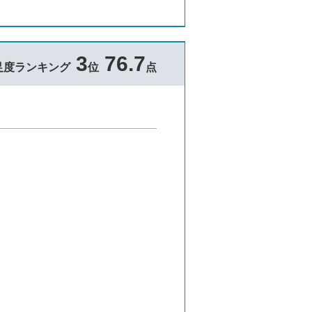
3
76.7
足度ランキング
位
点