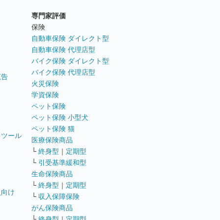
専門家評価
ト
保険
自動車保険 ダイレクト型
自動車保険 代理店型
バイク保険 ダイレクト型
バイク保険 代理店型
広告
火災保険
学資保険
ペット保険
ペット保険 小型犬
ペット保険 猫
トツール
医療保険商品
└
終身型
｜
定期型
└
引受基準緩和型
生命保険商品
└
終身型
｜
定期型
員向け
└
収入保障保険
がん保険商品
└
終身型
｜
定期型