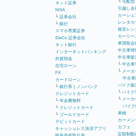
└
宅配型
ネット証券
引越し会
NISA
カーシェ
└
証券会社
レンタカ
└
銀行
格安レン
スマホ専業証券
カーリー
iDeCo 証券会社
車買取会
ネット銀行
中古車情
インターネットバンキング
中古車販
外貨預金
└
中古車
住宅ローン
└
メーカ
FX
中古車
カードローン
バイク販
└
銀行系
｜
ノンバンク
└
バイク
クレジットカード
└
メーカ
└
年会費無料
バイク
└
クレジットカード
車検
└
ゴールドカード
カーメン
デビットカード
カフェ
キャッシュレス決済アプリ
定額制動
暗号資産取引所