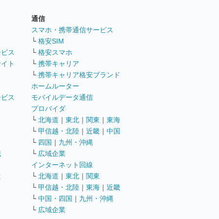
通信
ト
スマホ・携帯通信サービス
└
格安SIM
ービス
└
格安スマホ
サイト
└
携帯キャリア
└
携帯キャリア格安ブランド
ホームルーター
ービス
モバイルデータ通信
ト
プロバイダ
└
北海道
｜
東北
｜
関東
｜
東海
└
甲信越・北陸
｜
近畿
｜
中国
└
四国
｜
九州・沖縄
職
└
広域企業
インターネット回線
遣
└
北海道
｜
東北
｜
関東
└
甲信越・北陸
｜
東海
｜
近畿
ス
└
中国・四国
｜
九州・沖縄
└
広域企業