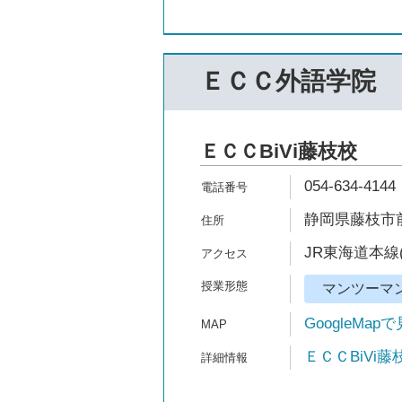
ＥＣＣ外語学院
ＥＣＣBiVi藤枝校
054-634-4144
静岡県藤枝市前島1
JR東海道本線
マンツーマ
GoogleMap
ＥＣＣBiVi藤