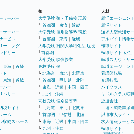
塾
人材
ーサーバー
大学受験 塾・予備校 現役
就活エージェン
└
首都圏
｜
東海
｜
近畿
就活サイト
ーサーバー
大学受験 個別指導塾 現役
逆求人型就活サ
サービス
└
首都圏
｜
東海
｜
近畿
アルバイト情報
リーニング
大学受験 難関大学特化型 現役
転職サイト
ンドリー
└
首都圏
転職サイト 女性
大学受験 映像授業
転職スカウトサ
｜
東海
｜
近畿
高校受験 塾
転職エージェン
ット
└
北海道
｜
東北
｜
北関東
看護師転職
｜
東海
｜
近畿
└
首都圏
｜
甲信越・北陸
介護転職
ーパー
└
東海
｜
近畿
｜
中国・四国
ハイクラス・
リバリー
└
九州・沖縄
ミドルクラス転
高校受験 個別指導塾
派遣会社
納税サイト
└
北海道
｜
東北
｜
北関東
工場・製造業派
ルーム
└
首都圏
｜
甲信越・北陸
派遣求人サイト
ル収納スペース
└
東海
｜
近畿
｜
中国・四国
求人情報サービ
ナ
└
九州・沖縄
転職サイト
（採用担当向け）