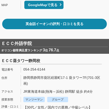
GoogleMapで見る
英会話イーオンの評判・口コミを見る
ＥＣＣ外語学院
3
76.7
オリコン顧客満足度ランキング
位
点
ＥＣＣ葵タワー静岡校
054-254-6144
静岡県静岡市葵区紺屋町17-1 葵タワー7F(701-3区
画)
JR東海道本線(熱海～浜松) 静岡駅 徒歩 約4分
マンツーマン
グループ
【30代／女性／国内での業務／中級レベル】