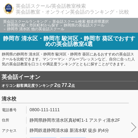
英会話スクール/英会話教室検索
英会話教室・オンライン英会話のランキング・比較
英会話スクールランキング
英会話スクール検索 都道府県選択
静岡県の駅・市区町村から探す
静岡県の英会話スクール
静岡市 清水区 他の英会話スクール
静岡市 清水区・静岡市 駿河区・静岡市 葵区でおすす
めの英会話教室4選
静岡県の静岡市 清水区・静岡市 駿河区・静岡市 葵区にあるおすすめの英会話ス
クールを比較できます。マンツーマン・グループレッスンなど、自分に合った人
気の英会話教室を口コミや満足度ランキングとともに探すことができます。
英会話イーオン
2
77.2
オリコン顧客満足度ランキング
位
点
清水校
0800-111-1111
静岡県静岡市清水区真砂町1-1 アスティ清水2F
静岡鉄道静岡清水線 新清水駅 徒歩 約4分