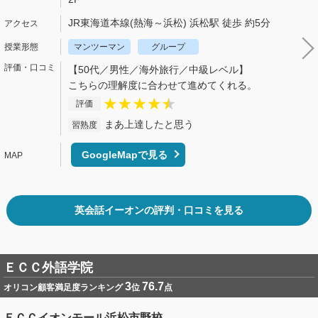
JR東海道本線(熱海～浜松) 浜松駅 徒歩 約5分
マンツーマン
グループ
【50代／男性／海外旅行／中級レベル】
こちらの理解度に合わせて進めてくれる。
評価
まあ上達したと思う
習熟度
GoogleMapで見る
英会話イーオンの評判・口コミを見る
ＥＣＣ外語学院
3
76.7
オリコン顧客満足度ランキング
位
点
ＥＣＣイオンモール浜松市野校