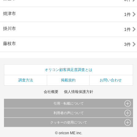
焼津市
1件
掛川市
1件
藤枝市
3件
オリコン顧客満足度調査とは
調査方法
掲載規約
お問い合わせ
会社概要
個人情報保護方針
引用・転載について
利用者の声について
当サイトで公開されている情報（文字、写真、イラスト、画像データ等）及びこれらの配
置・編集および構造などについての著作権は株式会社oricon MEに帰属しております。
クッキーの使用について
当サイトに掲載している内容はすべてサービスの利用者が提出された見解・感想です。
これらの情報を権利者の許可なく無断転載・複製などの二次利用を行うことは固く禁じて
弊社が内容について正確性を含め一切保証するものではありません。
おります。
© oricon ME inc.
このサイトでは Cookie を使用して、ユーザーに合わせたコンテンツや広告の表示、ソー
弊社の見解・ 意見ではないことをご理解いただいた上でご覧ください。