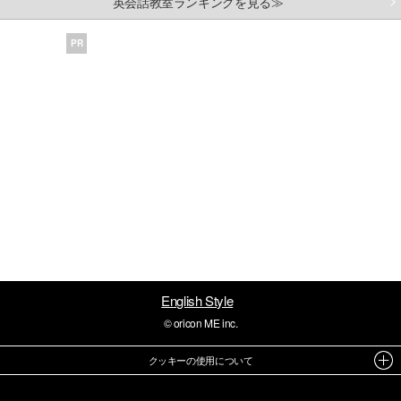
英会話教室ランキングを見る≫
PR
English Style
© oricon ME inc.
クッキーの使用について
このサイトでは Cookie を使用して、ユーザーに合わせたコンテンツや広告の表示、ソーシャル メ