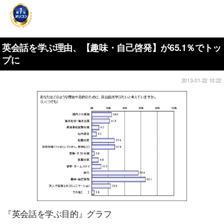
英会話を学ぶ理由、【趣味・自己啓発】が65.1％でトッ
プに
2013-01-22 10:22
『英会話を学ぶ目的』グラフ