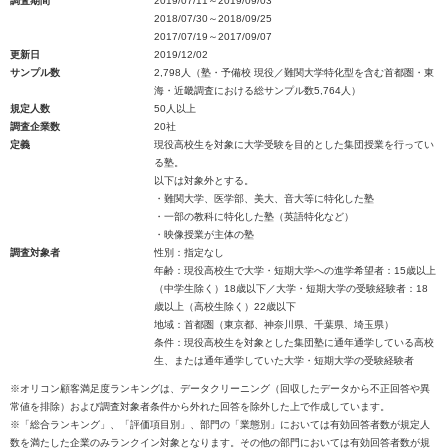
調査期間
2019/07/11～2019/09/03
2018/07/30～2018/09/25
2017/07/19～2017/09/07
更新日
2019/12/02
サンプル数
2,798人（塾・予備校 現役／難関大学特化型を含む首都圏・東
海・近畿調査における総サンプル数5,764人）
規定人数
50人以上
調査企業数
20社
定義
現役高校生を対象に大学受験を目的とした集団授業を行ってい
る塾。
以下は対象外とする。
・難関大学、医学部、美大、音大等に特化した塾
・一部の教科に特化した塾（英語特化など）
・映像授業が主体の塾
調査対象者
性別：指定なし
年齢：現役高校生で大学・短期大学への進学希望者：15歳以上
（中学生除く）18歳以下／大学・短期大学の受験経験者：18
歳以上（高校生除く）22歳以下
地域：首都圏（東京都、神奈川県、千葉県、埼玉県）
条件：現役高校生を対象とした集団塾に通年通学している高校
生、または通年通学していた大学・短期大学の受験経験者
※オリコン顧客満足度ランキングは、データクリーニング（回収したデータから不正回答や異
常値を排除）および調査対象者条件から外れた回答を除外した上で作成しています。
※「総合ランキング」、「評価項目別」、部門の「業態別」においては有効回答者数が規定人
数を満たした企業のみランクイン対象となります。その他の部門においては有効回答者数が規