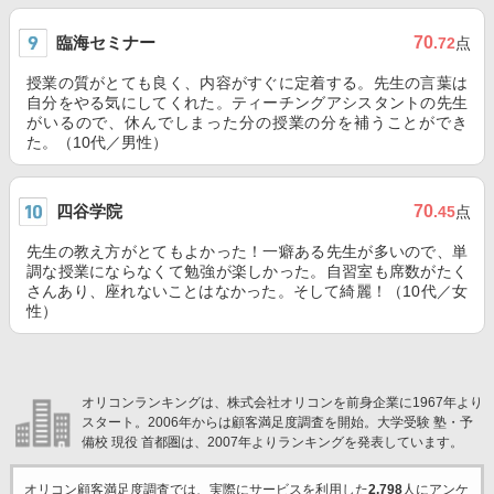
臨海セミナー
70
.72
点
授業の質がとても良く、内容がすぐに定着する。先生の言葉は
自分をやる気にしてくれた。ティーチングアシスタントの先生
がいるので、休んでしまった分の授業の分を補うことができ
た。（10代／男性）
四谷学院
70
.45
点
先生の教え方がとてもよかった！一癖ある先生が多いので、単
調な授業にならなくて勉強が楽しかった。自習室も席数がたく
さんあり、座れないことはなかった。そして綺麗！（10代／女
性）
オリコンランキングは、株式会社オリコンを前身企業に1967年より
スタート。2006年からは顧客満足度調査を開始。大学受験 塾・予
備校 現役 首都圏は、2007年よりランキングを発表しています。
オリコン顧客満足度調査では、実際にサービスを利用した
2,798
人にアンケ