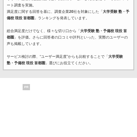
ート調査を実施。
満足度に関する回答を基に、調査企業
20
社を対象にした「
大学受験 塾・予
備校 現役 首都圏
」ランキングを発表しています。
総合満足度だけでなく、様々な切り口から「
大学受験 塾・予備校 現役 首
都圏
」を評価。さらに回答者の口コミや評判といった、実際のユーザーの
声も掲載しています。
サービス検討の際、“ユーザー満足度”からも比較することで「
大学受験
塾・予備校 現役 首都圏
」選びにお役立てください。
PR