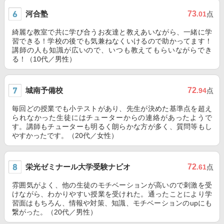
河合塾
73
.01
点
綺麗な教室で共に学び合うお友達と教えあいながら、一緒に学
習できる！学校の後でも気兼ねなくいけるので助かってます！
講師の人も知識が広いので、いつも教えてもらいながらでき
る！（10代／男性）
城南予備校
72
.94
点
毎回どの授業でも小テストがあり、先生が決めた基準点を超え
られなかった生徒にはチューターからの連絡があったようで
す。講師もチューターも明るく朗らかな方が多く、質問等もし
やすかったです。（20代／女性）
栄光ゼミナール大学受験ナビオ
72
.61
点
雰囲気がよく、他の生徒のモチベーションが高いので刺激を受
けながら、わかりやすい授業を受けれた。通ったことにより学
習面はもちろん、情報や対策、知識、モチベーションのupにも
繋がった。（20代／男性）