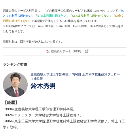
調査企業のサービス利用者に、「どの程度その企業のサービスを継続したいか」について「
A:
とても利用し続けたい
」「
B:まあ利用し続けたい
」「
C:あまり利用し続けたくない
」「
D:全く
利用し続けたくない
」の4段階で評価をしてもらい比率を算出しています。
※10段階聴取については、A=9-10回答、B=6-8回答、C=3-5回答、D=1-2回答として割合を算
出しております。
商標対象は、回答者数が50人以上の企業です。
継続意向データ（PDF）
ランキング監修
慶應義塾大学理工学部教授／内閣府 上席科学技術政策フェロー
（非常勤）
鈴木秀男
【経歴】
1989年慶應義塾大学理工学部管理工学科卒業。
1992年ロチェスター大学経営大学院修士課程修了。
1996年東京工業大学大学院理工学研究科博士課程経営工学専攻修了。博士（工
学）取得。