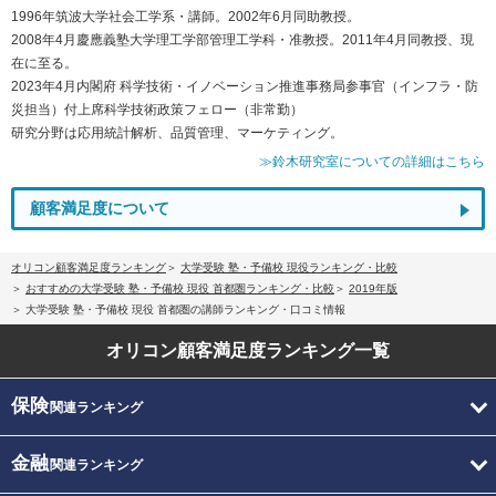
1996年筑波大学社会工学系・講師。2002年6月同助教授。
2008年4月慶應義塾大学理工学部管理工学科・准教授。2011年4月同教授、現
在に至る。
2023年4月内閣府 科学技術・イノベーション推進事務局参事官（インフラ・防
災担当）付上席科学技術政策フェロー（非常勤）
研究分野は応用統計解析、品質管理、マーケティング。
≫鈴木研究室についての詳細はこちら
顧客満足度について
オリコン顧客満足度ランキング
大学受験 塾・予備校 現役ランキング・比較
おすすめの大学受験 塾・予備校 現役 首都圏ランキング・比較
2019年版
大学受験 塾・予備校 現役 首都圏の講師ランキング・口コミ情報
オリコン顧客満足度
ランキング一覧
保険
関連ランキング
金融
関連ランキング