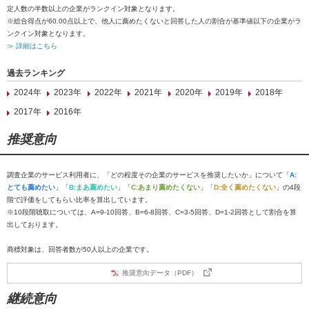
定人数の半数以上の企業がランクイン対象となります。
※総合得点が60.00点以上で、他人に薦めたくないと回答した人の割合が基準値以下の企業がラ
ンクイン対象となります。
≫ 詳細はこちら
過去ランキング
2024年
2023年
2022年
2021年
2020年
2019年
2018年
2017年
2016年
推奨意向
調査企業のサービス利用者に、「どの程度その企業のサービスを推奨したいか」について「
A:
とても薦めたい
」「
B:まあ薦めたい
」「
C:あまり薦めたくない
」「
D:全く薦めたくない
」の4段
階で評価をしてもらい比率を算出しています。
※10段階聴取については、A=9-10回答、B=6-8回答、C=3-5回答、D=1-2回答として割合を算
出しております。
商標対象は、回答者数が50人以上の企業です。
推奨意向データ（PDF）
継続意向