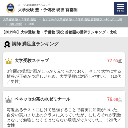
オリコン顧客満足度ランキング
大学受験 塾・予備校 現役 首都圏
大学受験 塾・予備校 現役
おすすめの大学受験 塾・予備校 現役 首都圏ランキング・比較
2019年版
講師
【2019年】大学受験 塾・予備校 現役 首都圏の講師ランキング・比較
講師 満足度ランキング
大学受験ステップ
77
.93
点
3年間の授業計画がしっかり立てられており、そして大学にする
情報が正確かつ詳しいため、大学受験に対応しやすい。（10代
／男性）
ベネッセお茶の水ゼミナール
76
.08
点
毎週あるテストにむけて勉強することで着実に知識がついた。
自分の実力より上のクラスに入っていたが、むしろそれが刺激
となって勉強しなくてはならない環境ができていた。（20代／
女性）