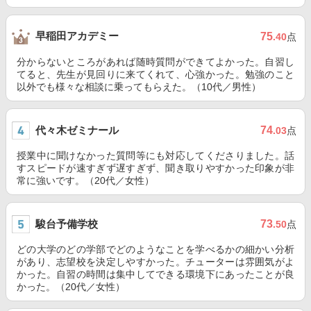
早稲田アカデミー
75
.40
点
分からないところがあれば随時質問ができてよかった。自習し
てると、先生が見回りに来てくれて、心強かった。勉強のこと
以外でも様々な相談に乗ってもらえた。（10代／男性）
代々木ゼミナール
74
.03
点
授業中に聞けなかった質問等にも対応してくださりました。話
すスピードが速すぎず遅すぎず、聞き取りやすかった印象が非
常に強いです。（20代／女性）
駿台予備学校
73
.50
点
どの大学のどの学部でどのようなことを学べるかの細かい分析
があり、志望校を決定しやすかった。チューターは雰囲気がよ
かった。自習の時間は集中してできる環境下にあったことが良
かった。（20代／女性）