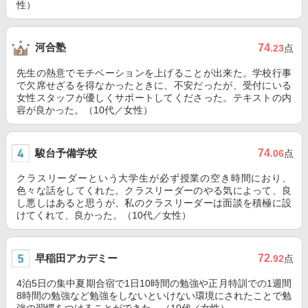
性）
河合塾
74
.23
点
先生の熱意でモチベーションを上げることが出来た。学校行事
で欠席せざるを得なかったときに、不安だったが、受付にいる
女性スタッフが優しくサポートしてくださった。テキストの内
容が良かった。（10代／女性）
駿台予備学校
74
.06
点
クラスリーダーという大学生が必ず授業の空き時間におり、
色々な話をしてくれた。クラスリーダーのやる気によって、良
し悪しはあると思うが、私のクラスリーダーは面談を積極に設
けてくれて、良かった。（10代／女性）
早稲田アカデミー
72
.92
点
4泊5日の集中夏期合宿で1日10時間の勉強や正月特訓での1週間
8時間の勉強など勉強をしないといけない環境にされたことで勉