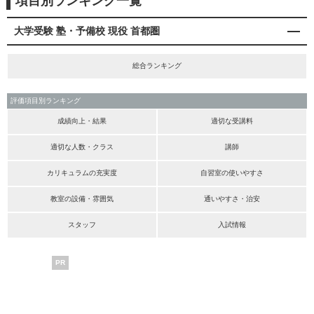
項目別ランキング一覧
大学受験 塾・予備校 現役 首都圏
総合ランキング
評価項目別ランキング
成績向上・結果
適切な受講料
適切な人数・クラス
講師
カリキュラムの充実度
自習室の使いやすさ
教室の設備・雰囲気
通いやすさ・治安
スタッフ
入試情報
PR