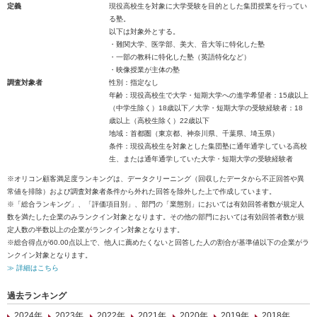
定義
現役高校生を対象に大学受験を目的とした集団授業を行ってい
る塾。
以下は対象外とする。
・難関大学、医学部、美大、音大等に特化した塾
・一部の教科に特化した塾（英語特化など）
・映像授業が主体の塾
調査対象者
性別：指定なし
年齢：現役高校生で大学・短期大学への進学希望者：15歳以上
（中学生除く）18歳以下／大学・短期大学の受験経験者：18
歳以上（高校生除く）22歳以下
地域：首都圏（東京都、神奈川県、千葉県、埼玉県）
条件：現役高校生を対象とした集団塾に通年通学している高校
生、または通年通学していた大学・短期大学の受験経験者
※オリコン顧客満足度ランキングは、データクリーニング（回収したデータから不正回答や異
常値を排除）および調査対象者条件から外れた回答を除外した上で作成しています。
※「総合ランキング」、「評価項目別」、部門の「業態別」においては有効回答者数が規定人
数を満たした企業のみランクイン対象となります。その他の部門においては有効回答者数が規
定人数の半数以上の企業がランクイン対象となります。
※総合得点が60.00点以上で、他人に薦めたくないと回答した人の割合が基準値以下の企業がラ
ンクイン対象となります。
≫ 詳細はこちら
過去ランキング
2024年
2023年
2022年
2021年
2020年
2019年
2018年