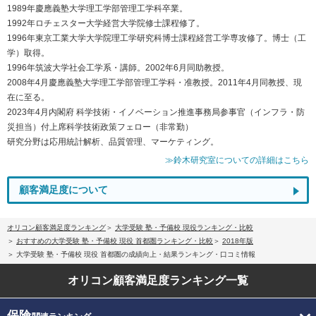
1989年慶應義塾大学理工学部管理工学科卒業。
1992年ロチェスター大学経営大学院修士課程修了。
1996年東京工業大学大学院理工学研究科博士課程経営工学専攻修了。博士（工
学）取得。
1996年筑波大学社会工学系・講師。2002年6月同助教授。
2008年4月慶應義塾大学理工学部管理工学科・准教授。2011年4月同教授、現
在に至る。
2023年4月内閣府 科学技術・イノベーション推進事務局参事官（インフラ・防
災担当）付上席科学技術政策フェロー（非常勤）
研究分野は応用統計解析、品質管理、マーケティング。
≫鈴木研究室についての詳細はこちら
顧客満足度について
オリコン顧客満足度ランキング
大学受験 塾・予備校 現役ランキング・比較
おすすめの大学受験 塾・予備校 現役 首都圏ランキング・比較
2018年版
大学受験 塾・予備校 現役 首都圏の成績向上・結果ランキング・口コミ情報
オリコン顧客満足度
ランキング一覧
保険