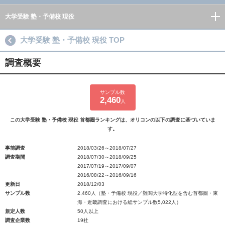
大学受験 塾・予備校 現役
大学受験 塾・予備校 現役 TOP
調査概要
サンプル数
2,460
人
この大学受験 塾・予備校 現役 首都圏ランキングは、オリコンの以下の調査に基づいていま
す。
事前調査
2018/03/26～2018/07/27
調査期間
2018/07/30～2018/09/25
2017/07/19～2017/09/07
2016/08/22～2016/09/16
更新日
2018/12/03
サンプル数
2,460人（塾・予備校 現役／難関大学特化型を含む首都圏・東
海・近畿調査における総サンプル数5,022人）
規定人数
50人以上
調査企業数
19社