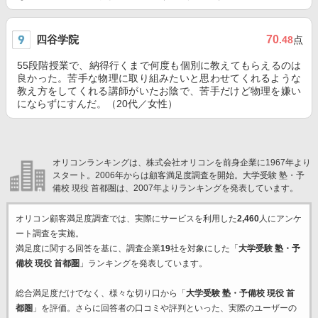
四谷学院
70
.48
点
55段階授業で、納得行くまで何度も個別に教えてもらえるのは
良かった。苦手な物理に取り組みたいと思わせてくれるような
教え方をしてくれる講師がいたお陰で、苦手だけど物理を嫌い
にならずにすんだ。（20代／女性）
オリコンランキングは、株式会社オリコンを前身企業に1967年より
スタート。2006年からは顧客満足度調査を開始。大学受験 塾・予
備校 現役 首都圏は、2007年よりランキングを発表しています。
オリコン顧客満足度調査では、実際にサービスを利用した
2,460
人にアンケ
ート調査を実施。
満足度に関する回答を基に、調査企業
19
社を対象にした「
大学受験 塾・予
備校 現役 首都圏
」ランキングを発表しています。
総合満足度だけでなく、様々な切り口から「
大学受験 塾・予備校 現役 首
都圏
」を評価。さらに回答者の口コミや評判といった、実際のユーザーの