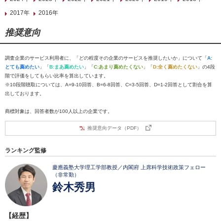
2017年
2016年
推奨意向
調査企業のサービス利用者に、「どの程度その企業のサービスを推奨したいか」について「
A:
とても薦めたい
」「
B:まあ薦めたい
」「
C:あまり薦めたくない
」「
D:全く薦めたくない
」の4段
階で評価をしてもらい比率を算出しています。
※10段階聴取については、A=9-10回答、B=6-8回答、C=3-5回答、D=1-2回答として割合を算
出しております。
商標対象は、回答者数が100人以上の企業です。
推奨意向データ（PDF）
ランキング監修
慶應義塾大学理工学部教授／内閣府 上席科学技術政策フェロー
（非常勤）
鈴木秀男
【経歴】