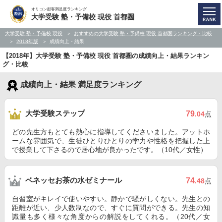
オリコン顧客満足度ランキング
大学受験 塾・予備校 現役 首都圏
大学受験 塾・予備校 現役
おすすめの大学受験 塾・予備校 現役 首都圏ランキング・比較
2018年版
成績向上・結果
【2018年】大学受験 塾・予備校 現役 首都圏の成績向上・結果ランキン
グ・比較
成績向上・結果 満足度ランキング
大学受験ステップ
79
.04
点
どの先生方もとても熱心に指導してくださいました。アットホ
ームな雰囲気で、生徒ひとりひとりの学力や性格を把握した上
で授業して下さるので居心地が良かったです。（10代／女性）
ベネッセお茶の水ゼミナール
74
.48
点
自習室がキレイで使いやすい。静かで騒がしくない。先生との
距離が近い、少人数制なので、すぐに質問ができる。先生の知
識量も多く様々な角度からの解説をしてくれる。（20代／女