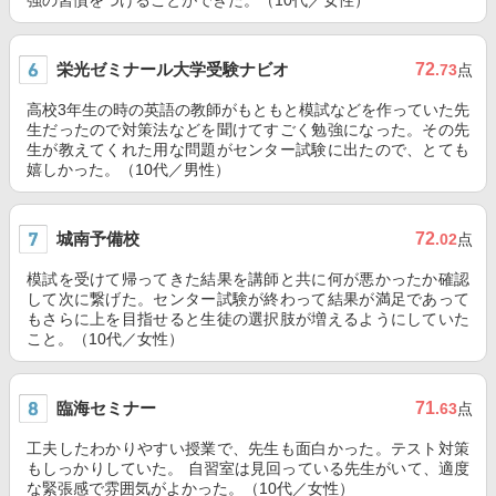
強の習慣をつけることができた。（10代／女性）
栄光ゼミナール大学受験ナビオ
72
.73
点
高校3年生の時の英語の教師がもともと模試などを作っていた先
生だったので対策法などを聞けてすごく勉強になった。その先
生が教えてくれた用な問題がセンター試験に出たので、とても
嬉しかった。（10代／男性）
城南予備校
72
.02
点
模試を受けて帰ってきた結果を講師と共に何が悪かったか確認
して次に繋げた。センター試験が終わって結果が満足であって
もさらに上を目指せると生徒の選択肢が増えるようにしていた
こと。（10代／女性）
臨海セミナー
71
.63
点
工夫したわかりやすい授業で、先生も面白かった。テスト対策
もしっかりしていた。 自習室は見回っている先生がいて、適度
な緊張感で雰囲気がよかった。（10代／女性）