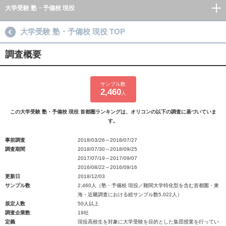
大学受験 塾・予備校 現役
大学受験 塾・予備校 現役 TOP
調査概要
サンプル数
2,460
人
この大学受験 塾・予備校 現役 首都圏ランキングは、オリコンの以下の調査に基づいていま
す。
事前調査
2018/03/26～2018/07/27
調査期間
2018/07/30～2018/09/25
2017/07/19～2017/09/07
2016/08/22～2016/09/16
更新日
2018/12/03
サンプル数
2,460人（塾・予備校 現役／難関大学特化型を含む首都圏・東
海・近畿調査における総サンプル数5,022人）
規定人数
50人以上
調査企業数
19社
定義
現役高校生を対象に大学受験を目的とした集団授業を行ってい