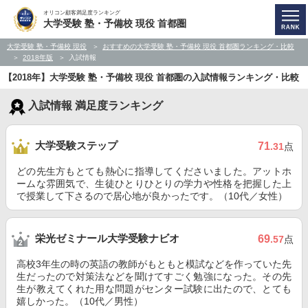
オリコン顧客満足度ランキング
大学受験 塾・予備校 現役 首都圏
大学受験 塾・予備校 現役
おすすめの大学受験 塾・予備校 現役 首都圏ランキング・比較
2018年版
入試情報
【2018年】大学受験 塾・予備校 現役 首都圏の入試情報ランキング・比較
入試情報 満足度ランキング
大学受験ステップ
71
.31
点
どの先生方もとても熱心に指導してくださいました。アットホ
ームな雰囲気で、生徒ひとりひとりの学力や性格を把握した上
で授業して下さるので居心地が良かったです。（10代／女性）
栄光ゼミナール大学受験ナビオ
69
.57
点
高校3年生の時の英語の教師がもともと模試などを作っていた先
生だったので対策法などを聞けてすごく勉強になった。その先
生が教えてくれた用な問題がセンター試験に出たので、とても
嬉しかった。（10代／男性）