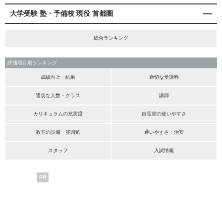
大学受験 塾・予備校 現役 首都圏
総合ランキング
評価項目別ランキング
成績向上・結果
適切な受講料
適切な人数・クラス
講師
カリキュラムの充実度
自習室の使いやすさ
教室の設備・雰囲気
通いやすさ・治安
スタッフ
入試情報
PR