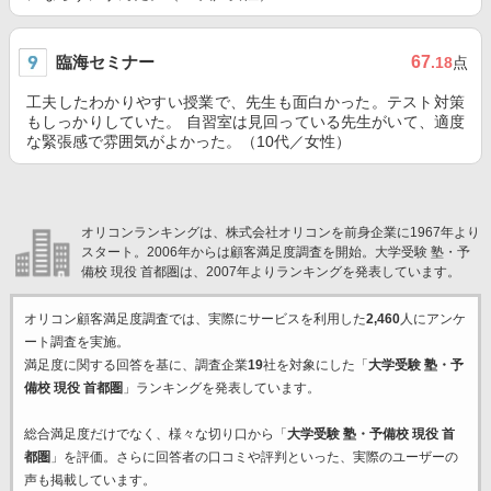
臨海セミナー
67
.18
点
工夫したわかりやすい授業で、先生も面白かった。テスト対策
もしっかりしていた。 自習室は見回っている先生がいて、適度
な緊張感で雰囲気がよかった。（10代／女性）
オリコンランキングは、株式会社オリコンを前身企業に1967年より
スタート。2006年からは顧客満足度調査を開始。大学受験 塾・予
備校 現役 首都圏は、2007年よりランキングを発表しています。
オリコン顧客満足度調査では、実際にサービスを利用した
2,460
人にアンケ
ート調査を実施。
満足度に関する回答を基に、調査企業
19
社を対象にした「
大学受験 塾・予
備校 現役 首都圏
」ランキングを発表しています。
総合満足度だけでなく、様々な切り口から「
大学受験 塾・予備校 現役 首
都圏
」を評価。さらに回答者の口コミや評判といった、実際のユーザーの
声も掲載しています。