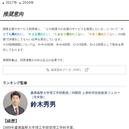
2017年
2016年
推奨意向
調査企業のサービス利用者に、「どの程度その企業のサービスを推奨したいか」について「
A:
とても薦めたい
」「
B:まあ薦めたい
」「
C:あまり薦めたくない
」「
D:全く薦めたくない
」の4段
階で評価をしてもらい比率を算出しています。
※10段階聴取については、A=9-10回答、B=6-8回答、C=3-5回答、D=1-2回答として割合を算
出しております。
商標対象は、回答者数が100人以上の企業です。
推奨意向データ（PDF）
ランキング監修
慶應義塾大学理工学部教授／内閣府 上席科学技術政策フェロー
（非常勤）
鈴木秀男
【経歴】
1989年慶應義塾大学理工学部管理工学科卒業。