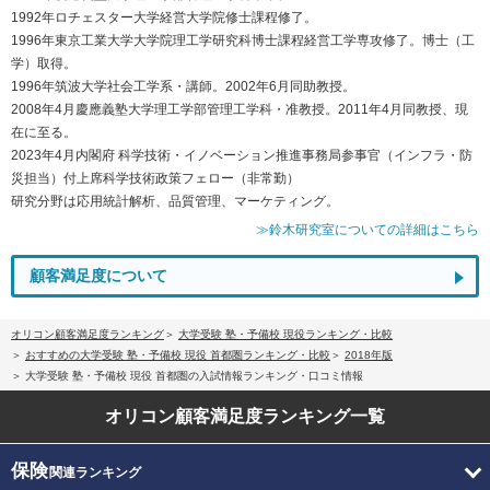
1992年ロチェスター大学経営大学院修士課程修了。
1996年東京工業大学大学院理工学研究科博士課程経営工学専攻修了。博士（工
学）取得。
1996年筑波大学社会工学系・講師。2002年6月同助教授。
2008年4月慶應義塾大学理工学部管理工学科・准教授。2011年4月同教授、現
在に至る。
2023年4月内閣府 科学技術・イノベーション推進事務局参事官（インフラ・防
災担当）付上席科学技術政策フェロー（非常勤）
研究分野は応用統計解析、品質管理、マーケティング。
≫鈴木研究室についての詳細はこちら
顧客満足度について
オリコン顧客満足度ランキング
大学受験 塾・予備校 現役ランキング・比較
おすすめの大学受験 塾・予備校 現役 首都圏ランキング・比較
2018年版
大学受験 塾・予備校 現役 首都圏の入試情報ランキング・口コミ情報
オリコン顧客満足度
ランキング一覧
保険
関連ランキング