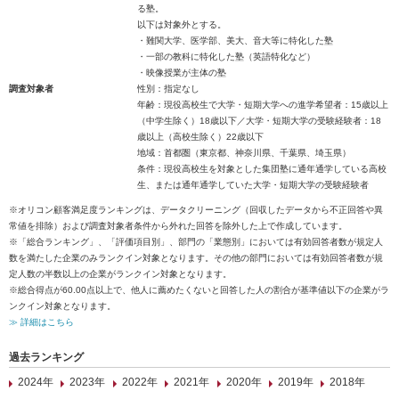
る塾。
以下は対象外とする。
・難関大学、医学部、美大、音大等に特化した塾
・一部の教科に特化した塾（英語特化など）
・映像授業が主体の塾
調査対象者
性別：指定なし
年齢：現役高校生で大学・短期大学への進学希望者：15歳以上
（中学生除く）18歳以下／大学・短期大学の受験経験者：18
歳以上（高校生除く）22歳以下
地域：首都圏（東京都、神奈川県、千葉県、埼玉県）
条件：現役高校生を対象とした集団塾に通年通学している高校
生、または通年通学していた大学・短期大学の受験経験者
※オリコン顧客満足度ランキングは、データクリーニング（回収したデータから不正回答や異
常値を排除）および調査対象者条件から外れた回答を除外した上で作成しています。
※「総合ランキング」、「評価項目別」、部門の「業態別」においては有効回答者数が規定人
数を満たした企業のみランクイン対象となります。その他の部門においては有効回答者数が規
定人数の半数以上の企業がランクイン対象となります。
※総合得点が60.00点以上で、他人に薦めたくないと回答した人の割合が基準値以下の企業がラ
ンクイン対象となります。
≫ 詳細はこちら
過去ランキング
2024年
2023年
2022年
2021年
2020年
2019年
2018年