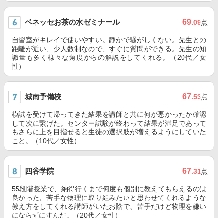
ベネッセお茶の水ゼミナール
69
.09
点
自習室がキレイで使いやすい。静かで騒がしくない。先生との
距離が近い、少人数制なので、すぐに質問ができる。先生の知
識量も多く様々な角度からの解説をしてくれる。（20代／女
性）
城南予備校
67
.53
点
模試を受けて帰ってきた結果を講師と共に何が悪かったか確認
して次に繋げた。センター試験が終わって結果が満足であって
もさらに上を目指せると生徒の選択肢が増えるようにしていた
こと。（10代／女性）
四谷学院
67
.31
点
55段階授業で、納得行くまで何度も個別に教えてもらえるのは
良かった。苦手な物理に取り組みたいと思わせてくれるような
教え方をしてくれる講師がいたお陰で、苦手だけど物理を嫌い
にならずにすんだ。（20代／女性）