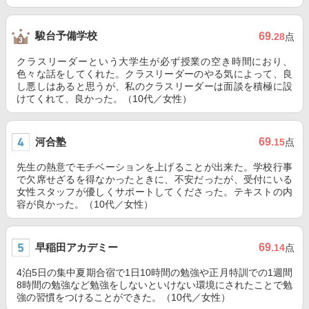
駿台予備学校
69
.28
点
クラスリーダーという大学生が必ず授業の空き時間におり、
色々な話をしてくれた。クラスリーダーのやる気によって、良
し悪しはあると思うが、私のクラスリーダーは面談を積極に設
けてくれて、良かった。（10代／女性）
河合塾
69
.15
点
先生の熱意でモチベーションを上げることが出来た。学校行事
で欠席せざるを得なかったときに、不安だったが、受付にいる
女性スタッフが優しくサポートしてくださった。テキストの内
容が良かった。（10代／女性）
早稲田アカデミー
69
.14
点
4泊5日の集中夏期合宿で1日10時間の勉強や正月特訓での1週間
8時間の勉強など勉強をしないといけない環境にされたことで勉
強の習慣をつけることができた。（10代／女性）