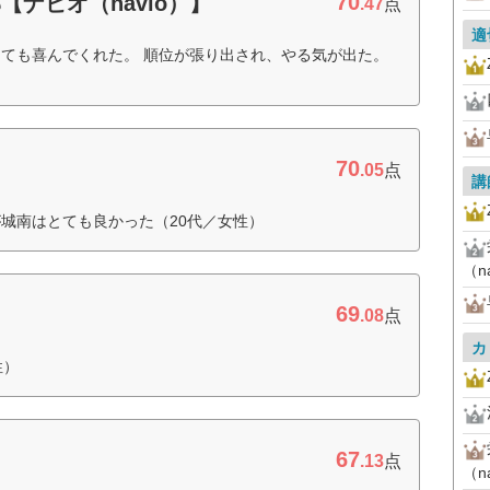
70
ナビオ（navio）】
.47
点
適
ても喜んでくれた。 順位が張り出され、やる気が出た。
70
.05
点
講
城南はとても良かった（20代／女性）
（n
69
.08
点
カ
性）
67
.13
点
（n