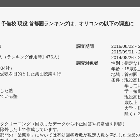
・予備校 現役 首都圏ランキングは、オリコンの以下の調査に
。
9
調査期間
2016/08/22～2
2015/09/01～2
98人（ランキング使用時1,476人）
2014/08/26～2
調査対象者
性別：指定な
34社）
年齢：15歳以
受験を目的とした集団授業を行
地域：首都圏
条件：現役高
学して
した塾
学・短
ている塾
現役高
歳以上
大学・
除く）2
タクリーニング（回収したデータから不正回答や異常値を排除）
除外した上で作成しています。
部門の「業態別」においては有効回答者数が規定人数を満たした企業の