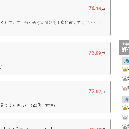
74
.16
点
てくれていて、分からない問題を丁寧に教えてくださった。
大学
評
73
.99
点
成
性）
72
.92
点
適
見てくださった（20代／女性）