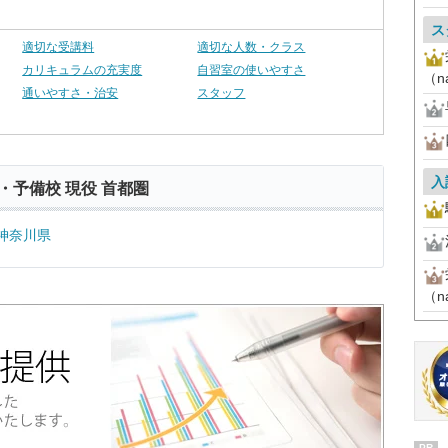
ス
適切な受講料
適切な人数・クラス
カリキュラムの充実度
自習室の使いやすさ
（n
通いやすさ・治安
スタッフ
入
・予備校 現役 首都圏
神奈川県
（n
PR