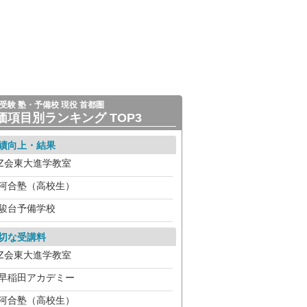
受験 塾・予備校 現役 首都圏
価項目別ランキング TOP3
績向上・結果
Z会東大進学教室
河合塾（高校生）
駿台予備学校
切な受講料
Z会東大進学教室
早稲田アカデミー
河合塾（高校生）