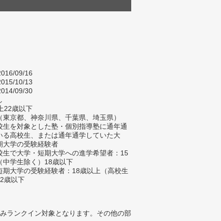
016/09/16
015/10/13
014/09/30
し
上22歳以下
（東京都、神奈川県、千葉県、埼玉県）
校生を対象とした塾・個別指導塾に通年通
いる高校生、または通年通学していた大
期大学の受験経験者
校生で大学・短期大学への進学希望者：15
（中学生除く）18歳以下
短期大学の受験経験者：18歳以上（高校生
2歳以下
みランクイン対象となります。その他の部