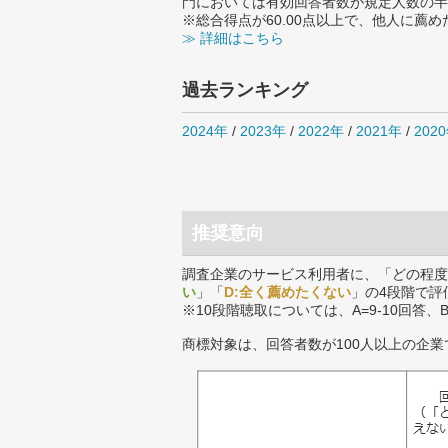
門においては有効回答者数が規定人数の半
※総合得点が60.00点以上で、他人に
≫ 詳細はこちら
過去ランキング
2024年
/
2023年
/
2022年
/
2021年
/
202
推奨意向
調査企業のサービス利用者に、「どの程度
い
」「
D:全く薦めたくない
」の4段階で評
※10段階聴取については、A=9-10回答、
商標対象は、回答者数が100人以上の企業