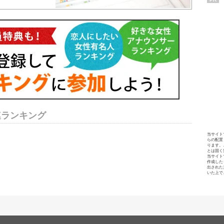
連ランキング
当サイト
らの配置
ります。
とは固く
当サイト
作成した
出された
いた上で