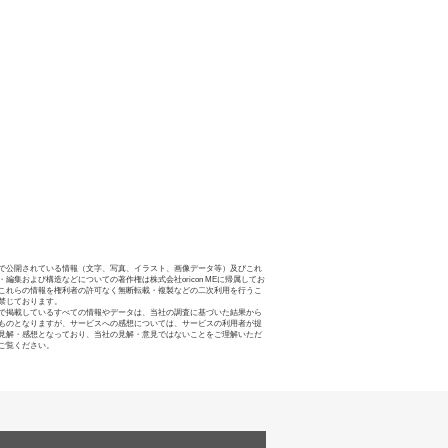
で公開されている情報（文字、写真、イラスト、画像データ等）及びこれ
・編集および構造などについての著作権は株式会社oricon MEに帰属してお
これらの情報を権利者の許可なく無断転載・複製などの二次利用を行うこ
禁じております。
で掲載しているすべての情報やデータは、当社の調査に基づいた結果から
ものとなりますが、サービスへの感想については、サービスの利用者が提
見解・感想となっており、当社の見解・意見ではないことをご理解いただ
ご覧ください。