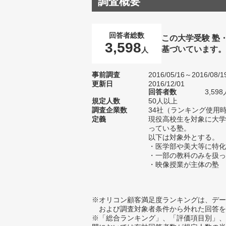
調査概要
回答者総数
この大学受験 塾
3,598
基づいています
人
事前調査
2016/05/16～2016/08/1
更新日
2016/12/01
回答者数
3,5
規定人数
50人以上
調査企業数
34社（ランキング使用時
定義
現役高校生を対象に大学
っている塾。
以下は対象外とする。
・医学部や美大等に特化
・一部の教科のみを扱っ
・映像授業が主体の塾
※オリコン顧客満足度ランキングは、デー
および調査対象者条件から外れた回答を
※「総合ランキング」、「評価項目別」、