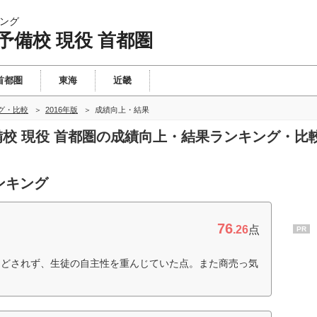
ング
予備校 現役 首都圏
首都圏
東海
近畿
グ・比較
2016年版
成績向上・結果
予備校 現役 首都圏の成績向上・結果ランキング・比
ンキング
76
.26
点
PR
などされず、生徒の自主性を重んじていた点。また商売っ気