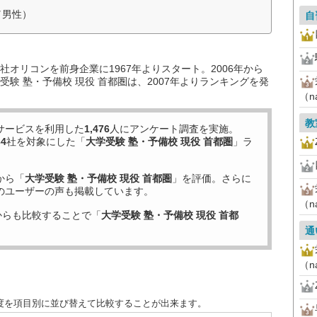
／男性）
自
オリコンを前身企業に1967年よりスタート。2006年から
験 塾・予備校 現役 首都圏は、2007年よりランキングを発
（n
教
サービスを利用した
1,476
人にアンケート調査を実施。
34
社を対象にした「
大学受験 塾・予備校 現役 首都圏
」ラ
から「
大学受験 塾・予備校 現役 首都圏
」を評価。さらに
のユーザーの声も掲載しています。
（n
からも比較することで「
大学受験 塾・予備校 現役 首都
通
（n
足度を項目別に並び替えて比較することが出来ます。