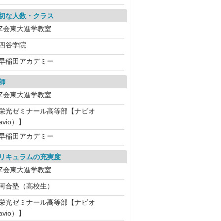
切な人数・クラス
Z会東大進学教室
四谷学院
早稲田アカデミー
師
Z会東大進学教室
栄光ゼミナール高等部【ナビオ
avio）】
早稲田アカデミー
リキュラムの充実度
Z会東大進学教室
河合塾（高校生）
栄光ゼミナール高等部【ナビオ
avio）】