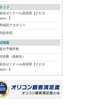
タッフ
栄光ゼミナール高等部【ナビオ
avio）】
早稲田アカデミー
四谷学院
試情報
駿台予備学校
河合塾（高校生）
栄光ゼミナール高等部【ナビオ
avio）】