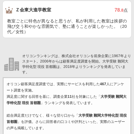
Ｚ会東大進学教室
78
.8
点
教室ごとに特色が異なると思うが、私が利用した教室は挨拶の
飛び交う和やかな雰囲気で、塾に通うことが楽しかった。（20
代／女性）
オリコンランキングは、株式会社オリコンを前身企業に1967年より
スタート。2006年からは顧客満足度調査を開始。大学受験 難関大
学特化型 現役 首都圏は、2018年よりランキングを発表していま
す。
オリコン顧客満足度調査では、実際にサービスを利用した
467
人にアンケ
ート調査を実施。
満足度に関する回答を基に、調査企業
11
社を対象にした「
大学受験 難関大
学特化型 現役 首都圏
」ランキングを発表しています。
総合満足度だけでなく、様々な切り口から「
大学受験 難関大学特化型 現役
首都圏
」を評価。さらに回答者の口コミや評判といった、実際のユーザー
の声も掲載しています。