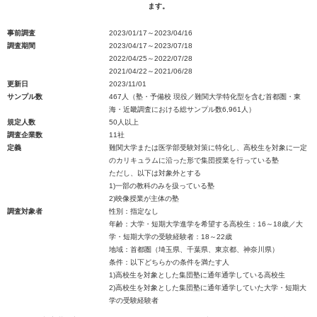
ます。
事前調査
2023/01/17～2023/04/16
調査期間
2023/04/17～2023/07/18
2022/04/25～2022/07/28
2021/04/22～2021/06/28
更新日
2023/11/01
サンプル数
467人（塾・予備校 現役／難関大学特化型を含む首都圏・東
海・近畿調査における総サンプル数6,961人）
規定人数
50人以上
調査企業数
11社
定義
難関大学または医学部受験対策に特化し、高校生を対象に一定
のカリキュラムに沿った形で集団授業を行っている塾
ただし、以下は対象外とする
1)一部の教科のみを扱っている塾
2)映像授業が主体の塾
調査対象者
性別：指定なし
年齢：大学・短期大学進学を希望する高校生：16～18歳／大
学・短期大学の受験経験者：18～22歳
地域：首都圏（埼玉県、千葉県、東京都、神奈川県）
条件：以下どちらかの条件を満たす人
1)高校生を対象とした集団塾に通年通学している高校生
2)高校生を対象とした集団塾に通年通学していた大学・短期大
学の受験経験者