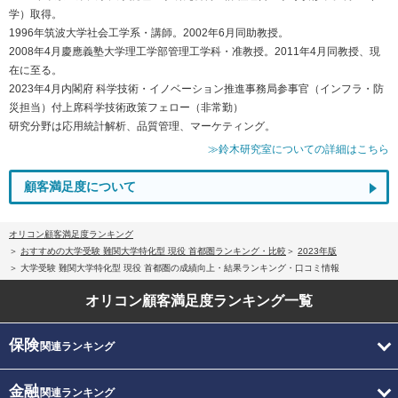
学）取得。
1996年筑波大学社会工学系・講師。2002年6月同助教授。
2008年4月慶應義塾大学理工学部管理工学科・准教授。2011年4月同教授、現
在に至る。
2023年4月内閣府 科学技術・イノベーション推進事務局参事官（インフラ・防
災担当）付上席科学技術政策フェロー（非常勤）
研究分野は応用統計解析、品質管理、マーケティング。
≫鈴木研究室についての詳細はこちら
顧客満足度について
オリコン顧客満足度ランキング
おすすめの大学受験 難関大学特化型 現役 首都圏ランキング・比較
2023年版
大学受験 難関大学特化型 現役 首都圏の成績向上・結果ランキング・口コミ情報
オリコン顧客満足度
ランキング一覧
保険
関連ランキング
金融
関連ランキング