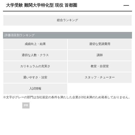
大学受験 難関大学特化型 現役 首都圏
総合ランキング
評価項目別ランキング
成績向上・結果
適切な受講費用
適切な人数・クラス
講師
カリキュラムの充実さ
教室・自習室
通いやすさ・治安
スタッフ・チューター
入試情報
※文字がグレーの部門は当社規定の条件を満たした企業が2社未満のため発表しておりません。
PR