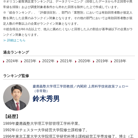
※オリコン顧客満足度ランキングは、データクリーニング（回収したデータから不正回答や異
常値を排除）および調査対象者条件から外れた回答を除外した上で作成しています。
※「総合ランキング」、「評価項目別」、部門の「業態別」においては有効回答者数が規定人
数を満たした企業のみランクイン対象となります。その他の部門においては有効回答者数が規
定人数の半数以上の企業がランクイン対象となります。
※総合得点が60.0点以上で、他人に薦めたくないと回答した人の割合が基準値以下の企業がラ
ンクイン対象となります。
≫ 詳細はこちら
過去ランキング
2024年
2023年
2022年
2021年
2020年
2019年
2018年
ランキング監修
慶應義塾大学理工学部教授／内閣府 上席科学技術政策フェロー
（非常勤）
鈴木秀男
【経歴】
1989年慶應義塾大学理工学部管理工学科卒業。
1992年ロチェスター大学経営大学院修士課程修了。
1996年東京工業大学大学院理工学研究科博士課程経営工学専攻修了。博士（工