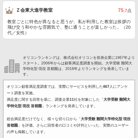
Ｚ会東大進学教室
75
.7
点
教室ごとに特色が異なると思うが、私が利用した教室は挨拶の
飛び交う和やかな雰囲気で、塾に通うことが楽しかった。（20
代／女性）
オリコンランキングは、株式会社オリコンを前身企業に1967年より
スタート。2006年からは顧客満足度調査を開始。大学受験 難関大
学特化型 現役 首都圏は、2018年よりランキングを発表していま
す。
オリコン顧客満足度調査では、実際にサービスを利用した
467
人にアンケ
ート調査を実施。
満足度に関する回答を基に、調査企業
11
社を対象にした「
大学受験 難関大
学特化型 現役 首都圏
」ランキングを発表しています。
総合満足度だけでなく、様々な切り口から「
大学受験 難関大学特化型 現役
首都圏
」を評価。さらに回答者の口コミや評判といった、実際のユーザー
の声も掲載しています。