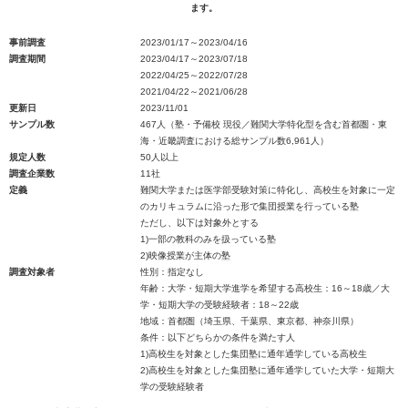
ます。
事前調査
2023/01/17～2023/04/16
調査期間
2023/04/17～2023/07/18
2022/04/25～2022/07/28
2021/04/22～2021/06/28
更新日
2023/11/01
サンプル数
467人（塾・予備校 現役／難関大学特化型を含む首都圏・東
海・近畿調査における総サンプル数6,961人）
規定人数
50人以上
調査企業数
11社
定義
難関大学または医学部受験対策に特化し、高校生を対象に一定
のカリキュラムに沿った形で集団授業を行っている塾
ただし、以下は対象外とする
1)一部の教科のみを扱っている塾
2)映像授業が主体の塾
調査対象者
性別：指定なし
年齢：大学・短期大学進学を希望する高校生：16～18歳／大
学・短期大学の受験経験者：18～22歳
地域：首都圏（埼玉県、千葉県、東京都、神奈川県）
条件：以下どちらかの条件を満たす人
1)高校生を対象とした集団塾に通年通学している高校生
2)高校生を対象とした集団塾に通年通学していた大学・短期大
学の受験経験者