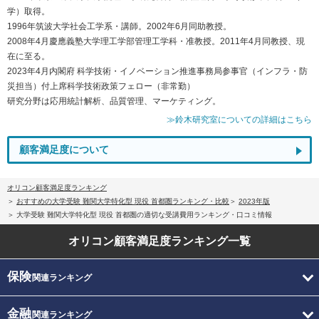
学）取得。
1996年筑波大学社会工学系・講師。2002年6月同助教授。
2008年4月慶應義塾大学理工学部管理工学科・准教授。2011年4月同教授、現
在に至る。
2023年4月内閣府 科学技術・イノベーション推進事務局参事官（インフラ・防
災担当）付上席科学技術政策フェロー（非常勤）
研究分野は応用統計解析、品質管理、マーケティング。
≫鈴木研究室についての詳細はこちら
顧客満足度について
オリコン顧客満足度ランキング
おすすめの大学受験 難関大学特化型 現役 首都圏ランキング・比較
2023年版
大学受験 難関大学特化型 現役 首都圏の適切な受講費用ランキング・口コミ情報
オリコン顧客満足度
ランキング一覧
保険
関連ランキング
金融
関連ランキング