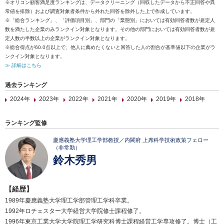
※オリコン顧客満足度ランキングは、データクリーニング（回収したデータから不正回答や異
常値を排除）および調査対象者条件から外れた回答を除外した上で作成しています。
※「総合ランキング」、「評価項目別」、部門の「業態別」においては有効回答者数が規定人
数を満たした企業のみランクイン対象となります。その他の部門においては有効回答者数が規
定人数の半数以上の企業がランクイン対象となります。
※総合得点が60.0点以上で、他人に薦めたくないと回答した人の割合が基準値以下の企業がラ
ンクイン対象となります。
≫ 詳細はこちら
過去ランキング
2024年
2023年
2022年
2021年
2020年
2019年
2018年
ランキング監修
慶應義塾大学理工学部教授／内閣府 上席科学技術政策フェロー
（非常勤）
鈴木秀男
【経歴】
1989年慶應義塾大学理工学部管理工学科卒業。
1992年ロチェスター大学経営大学院修士課程修了。
1996年東京工業大学大学院理工学研究科博士課程経営工学専攻修了。博士（工