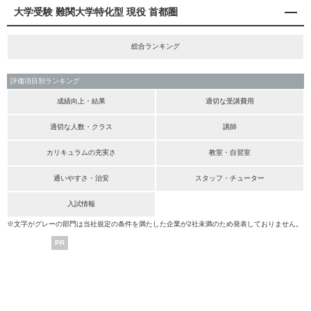
大学受験 難関大学特化型 現役 首都圏
総合ランキング
評価項目別ランキング
成績向上・結果
適切な受講費用
適切な人数・クラス
講師
カリキュラムの充実さ
教室・自習室
通いやすさ・治安
スタッフ・チューター
入試情報
※文字がグレーの部門は当社規定の条件を満たした企業が2社未満のため発表しておりません。
PR