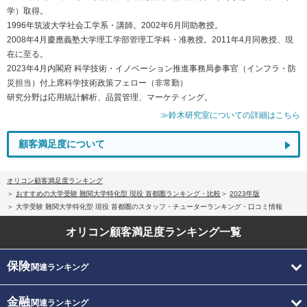
学）取得。
1996年筑波大学社会工学系・講師。2002年6月同助教授。
2008年4月慶應義塾大学理工学部管理工学科・准教授。2011年4月同教授、現
在に至る。
2023年4月内閣府 科学技術・イノベーション推進事務局参事官（インフラ・防
災担当）付上席科学技術政策フェロー（非常勤）
研究分野は応用統計解析、品質管理、マーケティング。
≫鈴木研究室についての詳細はこちら
顧客満足度について
オリコン顧客満足度ランキング
おすすめの大学受験 難関大学特化型 現役 首都圏ランキング・比較
2023年版
大学受験 難関大学特化型 現役 首都圏のスタッフ・チューターランキング・口コミ情報
オリコン顧客満足度
ランキング一覧
保険
関連ランキング
金融
関連ランキング