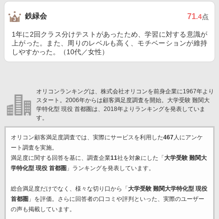
鉄緑会
71
.4
点
1年に2回クラス分けテストがあったため、学習に対する意識が
上がった。また、周りのレベルも高く、モチベーションが維持
しやすかった。（10代／女性）
オリコンランキングは、株式会社オリコンを前身企業に1967年より
スタート。2006年からは顧客満足度調査を開始。大学受験 難関大
学特化型 現役 首都圏は、2018年よりランキングを発表していま
す。
オリコン顧客満足度調査では、実際にサービスを利用した
467
人にアンケ
ート調査を実施。
満足度に関する回答を基に、調査企業
11
社を対象にした「
大学受験 難関大
学特化型 現役 首都圏
」ランキングを発表しています。
総合満足度だけでなく、様々な切り口から「
大学受験 難関大学特化型 現役
首都圏
」を評価。さらに回答者の口コミや評判といった、実際のユーザー
の声も掲載しています。