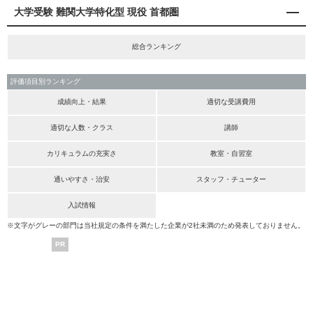
大学受験 難関大学特化型 現役 首都圏
総合ランキング
評価項目別ランキング
成績向上・結果
適切な受講費用
適切な人数・クラス
講師
カリキュラムの充実さ
教室・自習室
通いやすさ・治安
スタッフ・チューター
入試情報
※文字がグレーの部門は当社規定の条件を満たした企業が2社未満のため発表しておりません。
PR