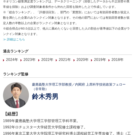
※オリコン顧客満足度ランキングは、データクリーニング（回収したデータから不正回答や異
常値を排除）および調査対象者条件から外れた回答を除外した上で作成しています。
※「総合ランキング」、「評価項目別」、部門の「業態別」においては有効回答者数が規定人
数を満たした企業のみランクイン対象となります。その他の部門においては有効回答者数が規
定人数の半数以上の企業がランクイン対象となります。
※総合得点が60.0点以上で、他人に薦めたくないと回答した人の割合が基準値以下の企業がラ
ンクイン対象となります。
≫ 詳細はこちら
過去ランキング
2024年
2023年
2022年
2021年
2020年
2019年
2018年
ランキング監修
慶應義塾大学理工学部教授／内閣府 上席科学技術政策フェロー
（非常勤）
鈴木秀男
【経歴】
1989年慶應義塾大学理工学部管理工学科卒業。
1992年ロチェスター大学経営大学院修士課程修了。
1996年東京工業大学大学院理工学研究科博士課程経営工学専攻修了。博士（工