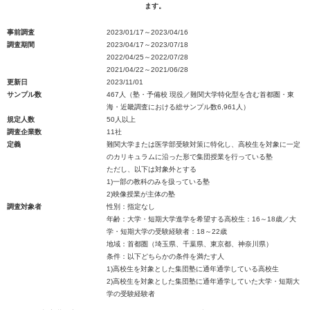
ます。
事前調査
2023/01/17～2023/04/16
調査期間
2023/04/17～2023/07/18
2022/04/25～2022/07/28
2021/04/22～2021/06/28
更新日
2023/11/01
サンプル数
467人（塾・予備校 現役／難関大学特化型を含む首都圏・東
海・近畿調査における総サンプル数6,961人）
規定人数
50人以上
調査企業数
11社
定義
難関大学または医学部受験対策に特化し、高校生を対象に一定
のカリキュラムに沿った形で集団授業を行っている塾
ただし、以下は対象外とする
1)一部の教科のみを扱っている塾
2)映像授業が主体の塾
調査対象者
性別：指定なし
年齢：大学・短期大学進学を希望する高校生：16～18歳／大
学・短期大学の受験経験者：18～22歳
地域：首都圏（埼玉県、千葉県、東京都、神奈川県）
条件：以下どちらかの条件を満たす人
1)高校生を対象とした集団塾に通年通学している高校生
2)高校生を対象とした集団塾に通年通学していた大学・短期大
学の受験経験者