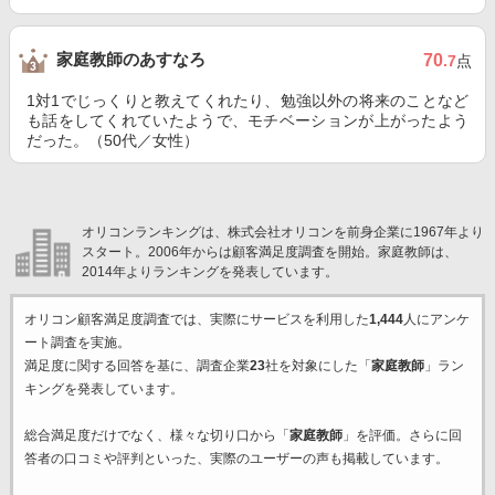
家庭教師のあすなろ
70
.7
点
1対1でじっくりと教えてくれたり、勉強以外の将来のことなど
も話をしてくれていたようで、モチベーションが上がったよう
だった。（50代／女性）
オリコンランキングは、株式会社オリコンを前身企業に1967年より
スタート。2006年からは顧客満足度調査を開始。家庭教師は、
2014年よりランキングを発表しています。
オリコン顧客満足度調査では、実際にサービスを利用した
1,444
人にアンケ
ート調査を実施。
満足度に関する回答を基に、調査企業
23
社を対象にした「
家庭教師
」ラン
キングを発表しています。
総合満足度だけでなく、様々な切り口から「
家庭教師
」を評価。さらに回
答者の口コミや評判といった、実際のユーザーの声も掲載しています。