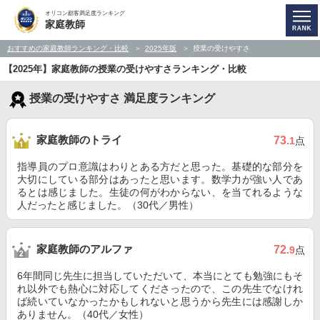
オリコン顧客満足度ランキング
家庭教師
おすすめの家庭教師ランキング・比較
2025年版
授業の受けやすさ
【2025年】家庭教師の授業の受けやすさランキング・比較
授業の受けやすさ 満足度ランキング
家庭教師のトライ
73
.1
点
指導員のプロ意識はわりとある方だと思った。基礎的な部分を
大切にしている部分はあったと思います。数学力が強い人であ
るとは感じました。生徒の何がわからない、を当てれるような
人だったと感じました。（30代／男性）
家庭教師のアルファ
72
.9
点
6年間同じ先生に担当していただいて、本当にとても勉強にもそ
れ以外でも熱心に対応してくださったので、この先生でなけれ
ば続いていなかったかもしれないと思うから先生には感謝しか
ありません。（40代／女性）