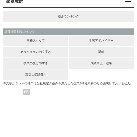
家庭教師
総合ランキング
評価項目別ランキング
事務スタッフ
学習アドバイザー
カリキュラムの充実さ
講師
授業の受けやすさ
成績向上・結果
適切な受講費用
※文字がグレーの部門は当社規定の条件を満たした企業が2社未満のため発表しておりません。
PR