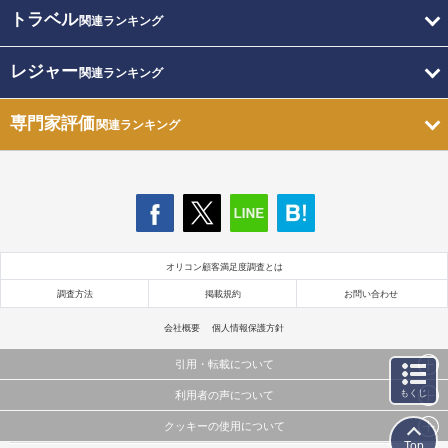
トラベル
関連ランキング
レジャー
関連ランキング
専門家評価
関連ランキング
オリコン顧客満足度調査とは
調査方法
掲載規約
お問い合わせ
会社概要
個人情報保護方針
引用・転載について
もくじ
利用者の声について
当サイトで公開されている情報（文字、写真、イラスト、画像データ等）及びこれらの配置・
編集および構造などについての著作権は株式会社oricon MEに帰属しております。
クッキーの使用について
当サイトに掲載している内容はすべてサービスの利用者が提出された見解・感想です。
これらの情報を権利者の許可なく無断転載・複製などの二次利用を行うことは固く禁じており
Top
弊社が内容について正確性を含め一切保証するものではありません。