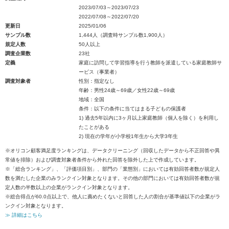
2023/07/03～2023/07/23
2022/07/08～2022/07/20
更新日
2025/01/06
サンプル数
1,444人（調査時サンプル数1,900人）
規定人数
50人以上
調査企業数
23社
定義
家庭に訪問して学習指導を行う教師を派遣している家庭教師サ
ービス（事業者）
調査対象者
性別：指定なし
年齢：男性24歳～69歳／女性22歳～69歳
地域：全国
条件：以下の条件に当てはまる子どもの保護者
1) 過去5年以内に3ヶ月以上家庭教師（個人を除く）を利用し
たことがある
2) 現在の学年が小学校1年生から大学3年生
※オリコン顧客満足度ランキングは、データクリーニング（回収したデータから不正回答や異
常値を排除）および調査対象者条件から外れた回答を除外した上で作成しています。
※「総合ランキング」、「評価項目別」、部門の「業態別」においては有効回答者数が規定人
数を満たした企業のみランクイン対象となります。その他の部門においては有効回答者数が規
定人数の半数以上の企業がランクイン対象となります。
※総合得点が60.0点以上で、他人に薦めたくないと回答した人の割合が基準値以下の企業がラ
ンクイン対象となります。
≫ 詳細はこちら