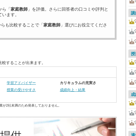
から「
家庭教師
」を評価。さらに回答者の口コミや評判と
講
ています。
からも比較することで「
家庭教師
」選びにお役立てくださ
授
比較することが出来ます。
学習アドバイザー
カリキュラムの充実さ
授業の受けやすさ
成績向上・結果
成
業が2社未満のため発表しておりません。
適