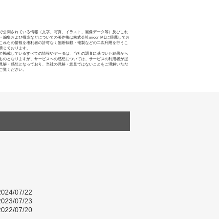
で公開されている情報（文字、写真、イラスト、画像データ等）及びこれ
・編集および構造などについての著作権は株式会社oricon MEに帰属してお
これらの情報を権利者の許可なく無断転載・複製などの二次利用を行うこ
禁じております。
で掲載しているすべての情報やデータは、当社の調査に基づいた結果から
ものとなりますが、サービスへの感想については、サービスの利用者が提
見解・感想となっており、当社の見解・意見ではないことをご理解いただ
ご覧ください。
024/07/22
023/07/23
022/07/20
し