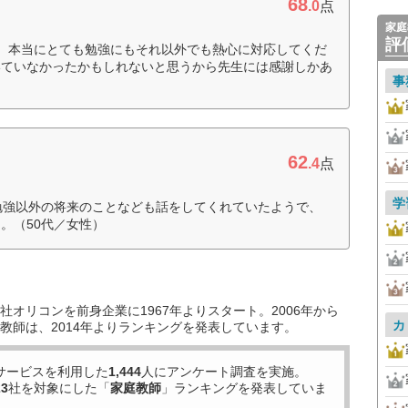
68
.0
点
家庭
評
、本当にとても勉強にもそれ以外でも熱心に対応してくだ
いていなかったかもしれないと思うから先生には感謝しかあ
事
62
.4
点
学
勉強以外の将来のことなども話をしてくれていたようで、
。（50代／女性）
オリコンを前身企業に1967年よりスタート。2006年から
カ
教師は、2014年よりランキングを発表しています。
サービスを利用した
1,444
人にアンケート調査を実施。
23
社を対象にした「
家庭教師
」ランキングを発表していま