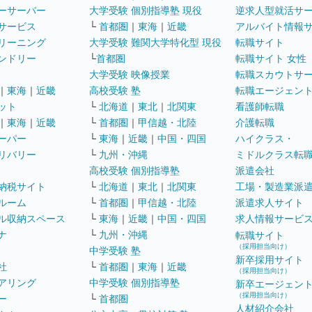
ーサーバー
大学受験 個別指導塾 現役
逆求人型就活サ
サービス
└
首都圏
｜
東海
｜
近畿
アルバイト情報
リーニング
大学受験 難関大学特化型 現役
転職サイト
ンドリー
└
首都圏
転職サイト 女性
大学受験 映像授業
転職スカウトサ
｜
東海
｜
近畿
高校受験 塾
転職エージェン
ット
└
北海道
｜
東北
｜
北関東
看護師転職
｜
東海
｜
近畿
└
首都圏
｜
甲信越・北陸
介護転職
ーパー
└
東海
｜
近畿
｜
中国・四国
ハイクラス・
リバリー
└
九州・沖縄
ミドルクラス転
高校受験 個別指導塾
派遣会社
納税サイト
└
北海道
｜
東北
｜
北関東
工場・製造業派
ルーム
└
首都圏
｜
甲信越・北陸
派遣求人サイト
ル収納スペース
└
東海
｜
近畿
｜
中国・四国
求人情報サービ
ナ
└
九州・沖縄
転職サイト
（採用担当向け）
中学受験 塾
新卒採用サイト
社
└
首都圏
｜
東海
｜
近畿
（採用担当向け）
アリング
中学受験 個別指導塾
新卒エージェン
（採用担当向け）
ー
└
首都圏
人材紹介会社