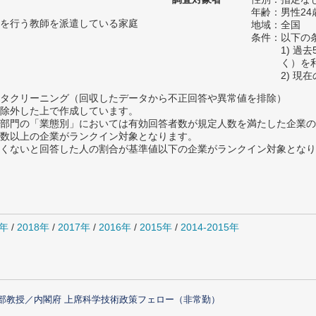
年齢：男性24
を行う教師を派遣している家庭
地域：全国
条件：以下の
1) 過
く）を
2) 現
タクリーニング（回収したデータから不正回答や異常値を排除）
除外した上で作成しています。
部門の「業態別」においては有効回答者数が規定人数を満たした企業の
数以上の企業がランクイン対象となります。
めたくないと回答した人の割合が基準値以下の企業がランクイン対象とな
9年
/
2018年
/
2017年
/
2016年
/
2015年
/
2014-2015年
部教授／内閣府 上席科学技術政策フェロー（非常勤）