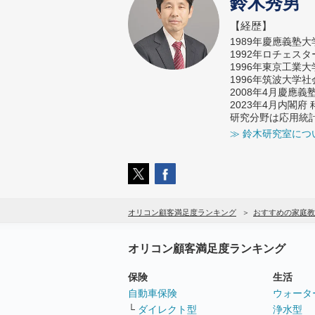
鈴木秀男
【経歴】
1989年慶應義塾
1992年ロチェス
1996年東京工業
1996年筑波大学
2008年4月慶應
2023年4月内閣
研究分野は応用統
≫ 鈴木研究室につ
オリコン顧客満足度ランキング
おすすめの家庭教
オリコン顧客満足度ランキング
保険
生活
自動車保険
ウォータ
└
ダイレクト型
浄水型