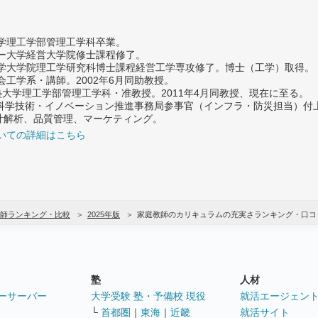
大学理工学部管理工学科卒業。
ター大学経営大学院修士課程修了。
大学大学院理工学研究科博士課程経営工学専攻修了。博士（工学）取得。
社会工学系・講師。2002年6月同助教授。
義塾大学理工学部管理工学科・准教授。2011年4月同教授、現在に至る。
府 科学技術・イノベーション推進事務局参事官（インフラ・防災担当）
計解析、品質管理、マーケティング。
いての詳細はこちら
師ランキング・比較
2025年版
家庭教師のカリキュラムの充実さランキング・口コ
塾
人材
ーサーバー
大学受験 塾・予備校 現役
就活エージェン
└
首都圏
｜
東海
｜
近畿
就活サイト