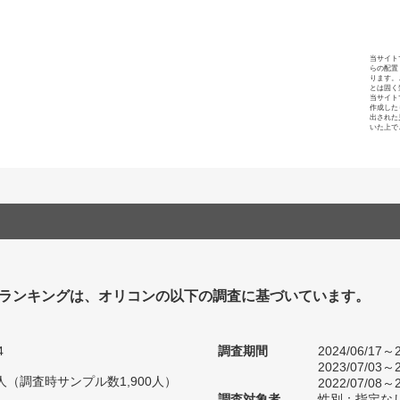
当サイト
らの配置
ります。
とは固く
当サイト
作成した
出された
いた上で
ランキングは、オリコンの以下の調査に基づいています。
4
調査期間
2024/06/17～2
2023/07/03～2
44人（調査時サンプル数1,900人）
2022/07/08～2
調査対象者
性別：指定な