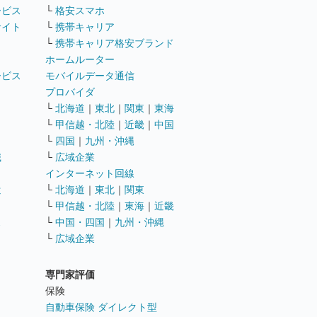
ービス
└
格安スマホ
サイト
└
携帯キャリア
└
携帯キャリア格安ブランド
ホームルーター
ービス
モバイルデータ通信
ト
プロバイダ
└
北海道
｜
東北
｜
関東
｜
東海
└
甲信越・北陸
｜
近畿
｜
中国
└
四国
｜
九州・沖縄
職
└
広域企業
インターネット回線
遣
└
北海道
｜
東北
｜
関東
└
甲信越・北陸
｜
東海
｜
近畿
ス
└
中国・四国
｜
九州・沖縄
└
広域企業
専門家評価
ト
保険
自動車保険 ダイレクト型