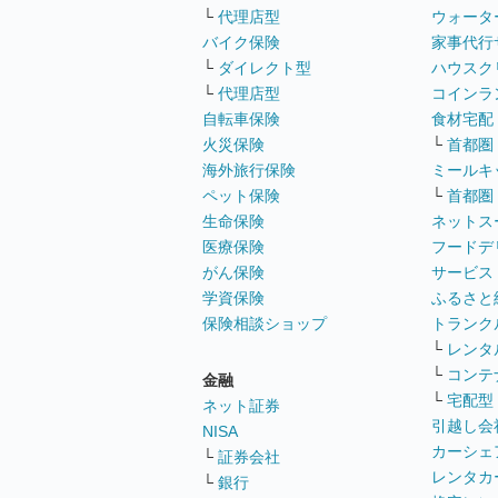
└
代理店型
ウォータ
バイク保険
家事代行
└
ダイレクト型
ハウスク
└
代理店型
コインラ
自転車保険
食材宅配
火災保険
└
首都圏
海外旅行保険
ミールキ
ペット保険
└
首都圏
生命保険
ネットス
医療保険
フードデ
がん保険
サービス
学資保険
ふるさと
保険相談ショップ
トランク
└
レンタ
└
コンテ
金融
└
宅配型
ネット証券
引越し会
NISA
カーシェ
└
証券会社
レンタカ
└
銀行