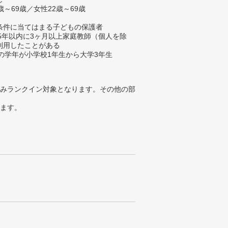
歳～69歳／女性22歳～69歳
条件に当てはまる子どもの保護者
去5年以内に3ヶ月以上家庭教師（個人を除
利用したことがある
在の学年が小学校1年生から大学3年生
みランクイン対象となります。その他の部
ります。