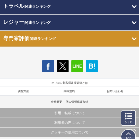
トラベル
関連ランキング
レジャー
関連ランキング
専門家評価
関連ランキング
オリコン顧客満足度調査とは
調査方法
掲載規約
お問い合わせ
会社概要
個人情報保護方針
引用・転載について
もくじ
利用者の声について
当サイトで公開されている情報（文字、写真、イラスト、画像データ等）及びこれらの配置・
編集および構造などについての著作権は株式会社oricon MEに帰属しております。
クッキーの使用について
当サイトに掲載している内容はすべてサービスの利用者が提出された見解・感想です。
これらの情報を権利者の許可なく無断転載・複製などの二次利用を行うことは固く禁じており
Top
弊社が内容について正確性を含め一切保証するものではありません。