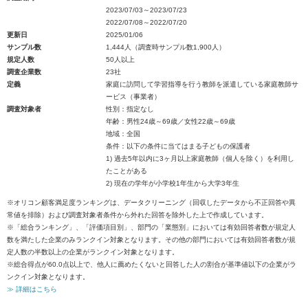
2023/07/03～2023/07/23
2022/07/08～2022/07/20
更新日
2025/01/06
サンプル数
1,444人（調査時サンプル数1,900人）
規定人数
50人以上
調査企業数
23社
定義
家庭に訪問して学習指導を行う教師を派遣している家庭教師サ
ービス（事業者）
調査対象者
性別：指定なし
年齢：男性24歳～69歳／女性22歳～69歳
地域：全国
条件：以下の条件に当てはまる子どもの保護者
1) 過去5年以内に3ヶ月以上家庭教師（個人を除く）を利用し
たことがある
2) 現在の学年が小学校1年生から大学3年生
※オリコン顧客満足度ランキングは、データクリーニング（回収したデータから不正回答や異
常値を排除）および調査対象者条件から外れた回答を除外した上で作成しています。
※「総合ランキング」、「評価項目別」、部門の「業態別」においては有効回答者数が規定人
数を満たした企業のみランクイン対象となります。その他の部門においては有効回答者数が規
定人数の半数以上の企業がランクイン対象となります。
※総合得点が60.0点以上で、他人に薦めたくないと回答した人の割合が基準値以下の企業がラ
ンクイン対象となります。
≫ 詳細はこちら