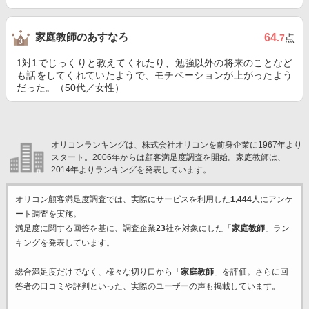
家庭教師のあすなろ
64
.7
点
1対1でじっくりと教えてくれたり、勉強以外の将来のことなど
も話をしてくれていたようで、モチベーションが上がったよう
だった。（50代／女性）
オリコンランキングは、株式会社オリコンを前身企業に1967年より
スタート。2006年からは顧客満足度調査を開始。家庭教師は、
2014年よりランキングを発表しています。
オリコン顧客満足度調査では、実際にサービスを利用した
1,444
人にアンケ
ート調査を実施。
満足度に関する回答を基に、調査企業
23
社を対象にした「
家庭教師
」ラン
キングを発表しています。
総合満足度だけでなく、様々な切り口から「
家庭教師
」を評価。さらに回
答者の口コミや評判といった、実際のユーザーの声も掲載しています。