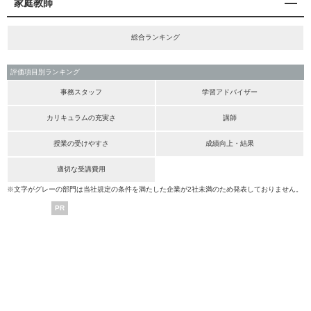
家庭教師
総合ランキング
評価項目別ランキング
事務スタッフ
学習アドバイザー
カリキュラムの充実さ
講師
授業の受けやすさ
成績向上・結果
適切な受講費用
※文字がグレーの部門は当社規定の条件を満たした企業が2社未満のため発表しておりません。
PR