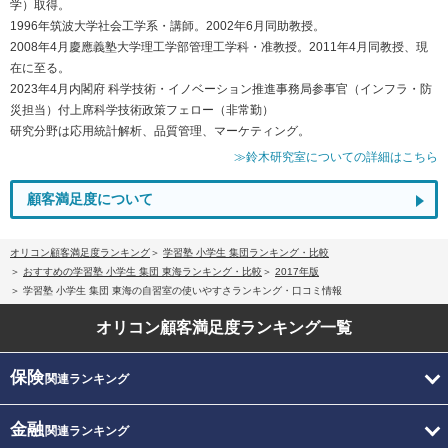
学）取得。
1996年筑波大学社会工学系・講師。2002年6月同助教授。
2008年4月慶應義塾大学理工学部管理工学科・准教授。2011年4月同教授、現
在に至る。
2023年4月内閣府 科学技術・イノベーション推進事務局参事官（インフラ・防
災担当）付上席科学技術政策フェロー（非常勤）
研究分野は応用統計解析、品質管理、マーケティング。
≫鈴木研究室についての詳細はこちら
顧客満足度について
オリコン顧客満足度ランキング
学習塾 小学生 集団ランキング・比較
おすすめの学習塾 小学生 集団 東海ランキング・比較
2017年版
学習塾 小学生 集団 東海の自習室の使いやすさランキング・口コミ情報
オリコン顧客満足度
ランキング一覧
保険
関連ランキング
金融
関連ランキング