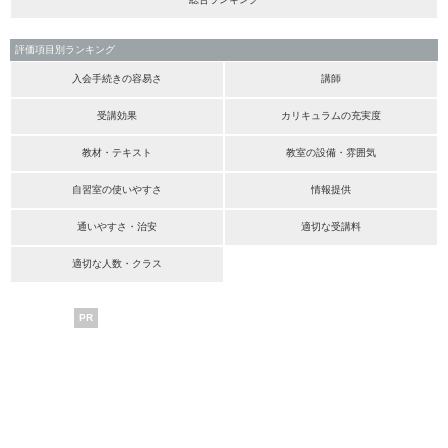
評価項目別ランキング
入会手続きの容易さ
講師
受講効果
カリキュラムの充実度
教材・テキスト
教室の設備・雰囲気
自習室の使いやすさ
情報提供
通いやすさ・治安
適切な受講料
適切な人数・クラス
PR