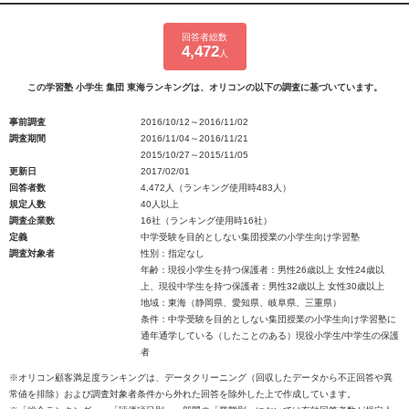
回答者総数
4,472
人
この学習塾 小学生 集団 東海ランキングは、オリコンの以下の調査に基づいています。
事前調査
2016/10/12～2016/11/02
調査期間
2016/11/04～2016/11/21
2015/10/27～2015/11/05
更新日
2017/02/01
回答者数
4,472人（ランキング使用時483人）
規定人数
40人以上
調査企業数
16社（ランキング使用時16社）
定義
中学受験を目的としない集団授業の小学生向け学習塾
調査対象者
性別：指定なし
年齢：現役小学生を持つ保護者：男性26歳以上 女性24歳以
上、現役中学生を持つ保護者：男性32歳以上 女性30歳以上
地域：東海（静岡県、愛知県、岐阜県、三重県）
条件：中学受験を目的としない集団授業の小学生向け学習塾に
通年通学している（したことのある）現役小学生/中学生の保護
者
※オリコン顧客満足度ランキングは、データクリーニング（回収したデータから不正回答や異
常値を排除）および調査対象者条件から外れた回答を除外した上で作成しています。