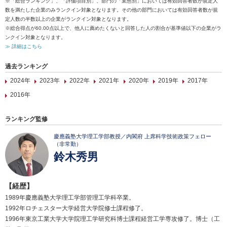
※「総合ランキング」、「評価項目別」、部門の「業態別」においては有効回答者数が規定人
数を満たした企業のみランクイン対象となります。その他の部門においては有効回答者数が規
定人数の半数以上の企業がランクイン対象となります。
※総合得点が60.00点以上で、他人に薦めたくないと回答した人の割合が基準値以下の企業がラ
ンクイン対象となります。
≫ 詳細はこちら
過去ランキング
2024年
2023年
2022年
2021年
2020年
2019年
2017年
2016年
ランキング監修
慶應義塾大学理工学部教授／内閣府 上席科学技術政策フェロー
（非常勤）
鈴木秀男
【経歴】
1989年慶應義塾大学理工学部管理工学科卒業。
1992年ロチェスター大学経営大学院修士課程修了。
1996年東京工業大学大学院理工学研究科博士課程経営工学専攻修了。博士（工