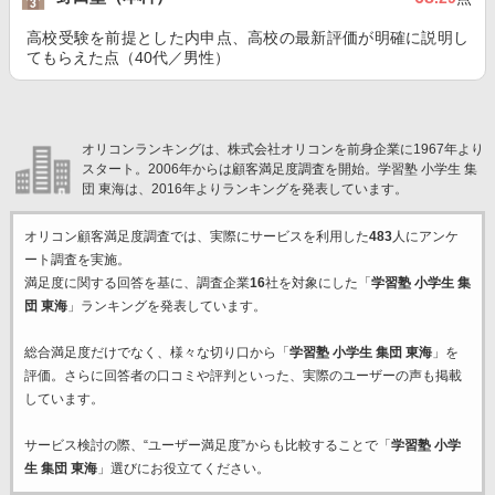
高校受験を前提とした内申点、高校の最新評価が明確に説明し
てもらえた点（40代／男性）
オリコンランキングは、株式会社オリコンを前身企業に1967年より
スタート。2006年からは顧客満足度調査を開始。学習塾 小学生 集
団 東海は、2016年よりランキングを発表しています。
オリコン顧客満足度調査では、実際にサービスを利用した
483
人にアンケ
ート調査を実施。
満足度に関する回答を基に、調査企業
16
社を対象にした「
学習塾 小学生 集
団 東海
」ランキングを発表しています。
総合満足度だけでなく、様々な切り口から「
学習塾 小学生 集団 東海
」を
評価。さらに回答者の口コミや評判といった、実際のユーザーの声も掲載
しています。
サービス検討の際、“ユーザー満足度”からも比較することで「
学習塾 小学
生 集団 東海
」選びにお役立てください。