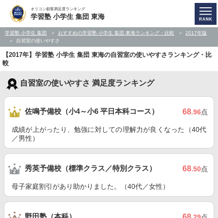
オリコン顧客満足度ランキング
学習塾 小学生 集団 東海
学習塾 小学生 集団
おすすめの学習塾 小学生 集団 東海ランキング・比較
2017年版
自習室の使いやすさ
【2017年】学習塾 小学生 集団 東海の自習室の使いやすさランキング・比
較
自習室の使いやすさ 満足度ランキング
佐鳴予備校（小4～小6 平日本科コース）
68
.96
点
成績が上がったり、勉強に対しての理解力が良くなった（40代
／男性）
秀英予備校（標準クラス／特別クラス）
68
.50
点
母子家庭割引があり助かりました。（40代／女性）
野田塾（本科）
68
.29
点