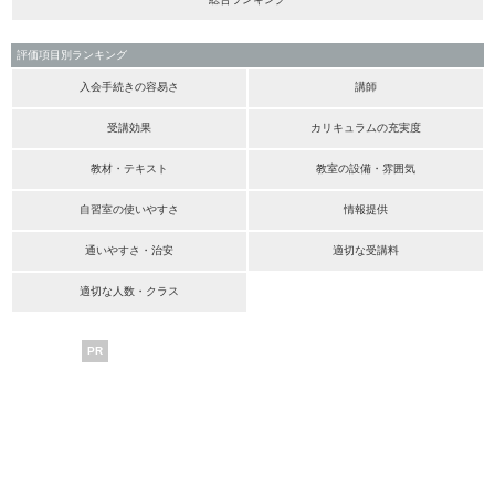
評価項目別ランキング
入会手続きの容易さ
講師
受講効果
カリキュラムの充実度
教材・テキスト
教室の設備・雰囲気
自習室の使いやすさ
情報提供
通いやすさ・治安
適切な受講料
適切な人数・クラス
PR