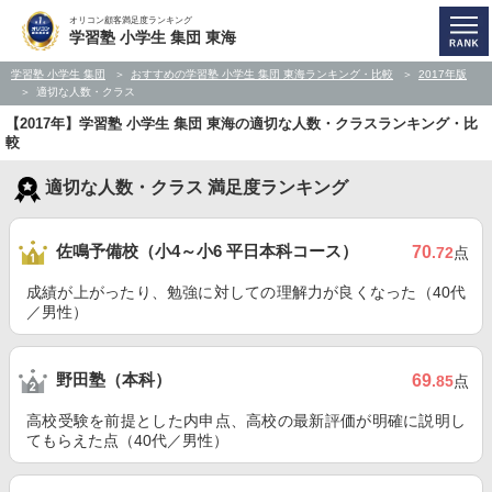
オリコン顧客満足度ランキング
学習塾 小学生 集団 東海
学習塾 小学生 集団
おすすめの学習塾 小学生 集団 東海ランキング・比較
2017年版
適切な人数・クラス
【2017年】学習塾 小学生 集団 東海の適切な人数・クラスランキング・比
較
適切な人数・クラス 満足度ランキング
佐鳴予備校（小4～小6 平日本科コース）
70
.72
点
成績が上がったり、勉強に対しての理解力が良くなった（40代
／男性）
野田塾（本科）
69
.85
点
高校受験を前提とした内申点、高校の最新評価が明確に説明し
てもらえた点（40代／男性）