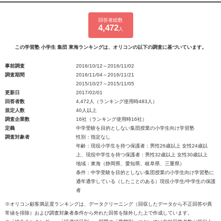
回答者総数
4,472
人
この学習塾 小学生 集団 東海ランキングは、オリコンの以下の調査に基づいています。
事前調査
2016/10/12～2016/11/02
調査期間
2016/11/04～2016/11/21
2015/10/27～2015/11/05
更新日
2017/02/01
回答者数
4,472人（ランキング使用時483人）
規定人数
40人以上
調査企業数
16社（ランキング使用時16社）
定義
中学受験を目的としない集団授業の小学生向け学習塾
調査対象者
性別：指定なし
年齢：現役小学生を持つ保護者：男性26歳以上 女性24歳以
上、現役中学生を持つ保護者：男性32歳以上 女性30歳以上
地域：東海（静岡県、愛知県、岐阜県、三重県）
条件：中学受験を目的としない集団授業の小学生向け学習塾に
通年通学している（したことのある）現役小学生/中学生の保護
者
※オリコン顧客満足度ランキングは、データクリーニング（回収したデータから不正回答や異
常値を排除）および調査対象者条件から外れた回答を除外した上で作成しています。