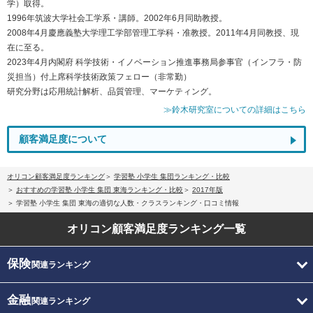
学）取得。
1996年筑波大学社会工学系・講師。2002年6月同助教授。
2008年4月慶應義塾大学理工学部管理工学科・准教授。2011年4月同教授、現
在に至る。
2023年4月内閣府 科学技術・イノベーション推進事務局参事官（インフラ・防
災担当）付上席科学技術政策フェロー（非常勤）
研究分野は応用統計解析、品質管理、マーケティング。
≫鈴木研究室についての詳細はこちら
顧客満足度について
オリコン顧客満足度ランキング
学習塾 小学生 集団ランキング・比較
おすすめの学習塾 小学生 集団 東海ランキング・比較
2017年版
学習塾 小学生 集団 東海の適切な人数・クラスランキング・口コミ情報
オリコン顧客満足度
ランキング一覧
保険
関連ランキング
金融
関連ランキング