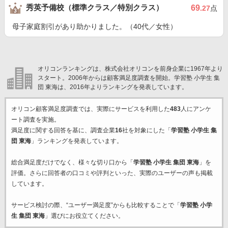
秀英予備校（標準クラス／特別クラス）
69
.27
点
母子家庭割引があり助かりました。（40代／女性）
オリコンランキングは、株式会社オリコンを前身企業に1967年より
スタート。2006年からは顧客満足度調査を開始。学習塾 小学生 集
団 東海は、2016年よりランキングを発表しています。
オリコン顧客満足度調査では、実際にサービスを利用した
483
人にアンケ
ート調査を実施。
満足度に関する回答を基に、調査企業
16
社を対象にした「
学習塾 小学生 集
団 東海
」ランキングを発表しています。
総合満足度だけでなく、様々な切り口から「
学習塾 小学生 集団 東海
」を
評価。さらに回答者の口コミや評判といった、実際のユーザーの声も掲載
しています。
サービス検討の際、“ユーザー満足度”からも比較することで「
学習塾 小学
生 集団 東海
」選びにお役立てください。