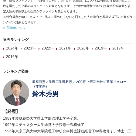
※「総合ランキング」、「評価項目別」、部門の「業態別」においては有効回答者数が規定人
数を満たした企業のみランクイン対象となります。その他の部門においては有効回答者数が規
定人数の半数以上の企業がランクイン対象となります。
※総合得点が60.00点以上で、他人に薦めたくないと回答した人の割合が基準値以下の企業がラ
ンクイン対象となります。
≫ 詳細はこちら
過去ランキング
2024年
2023年
2022年
2021年
2020年
2019年
2017年
2016年
ランキング監修
慶應義塾大学理工学部教授／内閣府 上席科学技術政策フェロー
（非常勤）
鈴木秀男
【経歴】
1989年慶應義塾大学理工学部管理工学科卒業。
1992年ロチェスター大学経営大学院修士課程修了。
1996年東京工業大学大学院理工学研究科博士課程経営工学専攻修了。博士（工