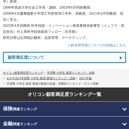
学）取得。
1996年筑波大学社会工学系・講師。2002年6月同助教授。
2008年4月慶應義塾大学理工学部管理工学科・准教授。2011年4月同教授、現
在に至る。
2023年4月内閣府 科学技術・イノベーション推進事務局参事官（インフラ・防
災担当）付上席科学技術政策フェロー（非常勤）
研究分野は応用統計解析、品質管理、マーケティング。
≫鈴木研究室についての詳細はこちら
顧客満足度について
オリコン顧客満足度ランキング
学習塾 小学生 集団ランキング・比較
おすすめの学習塾 小学生 集団 東海ランキング・比較
2017年版
学習塾 小学生 集団 東海の教室の設備・雰囲気ランキング・口コミ情報
オリコン顧客満足度
ランキング一覧
保険
関連ランキング
金融
関連ランキング