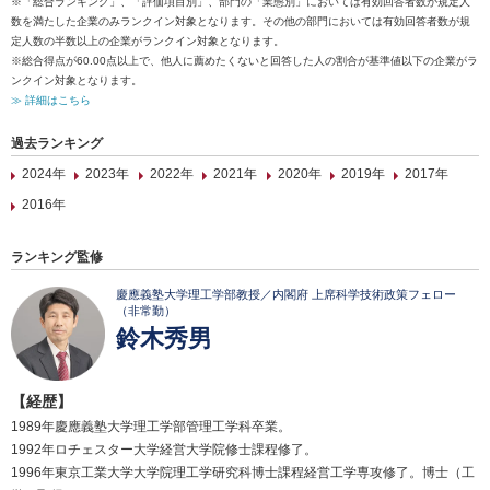
※「総合ランキング」、「評価項目別」、部門の「業態別」においては有効回答者数が規定人
数を満たした企業のみランクイン対象となります。その他の部門においては有効回答者数が規
定人数の半数以上の企業がランクイン対象となります。
※総合得点が60.00点以上で、他人に薦めたくないと回答した人の割合が基準値以下の企業がラ
ンクイン対象となります。
≫ 詳細はこちら
過去ランキング
2024年
2023年
2022年
2021年
2020年
2019年
2017年
2016年
ランキング監修
慶應義塾大学理工学部教授／内閣府 上席科学技術政策フェロー
（非常勤）
鈴木秀男
【経歴】
1989年慶應義塾大学理工学部管理工学科卒業。
1992年ロチェスター大学経営大学院修士課程修了。
1996年東京工業大学大学院理工学研究科博士課程経営工学専攻修了。博士（工