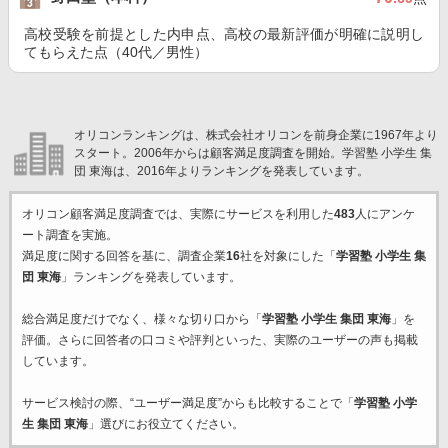
高校受験を前提とした内申点、高校の最新評価が明確に説明し
てもらえた点（40代／男性）
オリコンランキングは、株式会社オリコンを前身企業に1967年より
スタート。2006年からは顧客満足度調査を開始。学習塾 小学生 集
団 東海は、2016年よりランキングを発表しています。
オリコン顧客満足度調査では、実際にサービスを利用した
483
人にアンケ
ート調査を実施。
満足度に関する回答を基に、調査企業
16
社を対象にした「
学習塾 小学生 集
団 東海
」ランキングを発表しています。
総合満足度だけでなく、様々な切り口から「
学習塾 小学生 集団 東海
」を
評価。さらに回答者の口コミや評判といった、実際のユーザーの声も掲載
しています。
サービス検討の際、“ユーザー満足度”からも比較することで「
学習塾 小学
生 集団 東海
」選びにお役立てください。