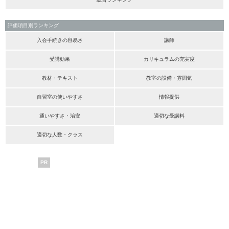
評価項目別ランキング
入会手続きの容易さ
講師
受講効果
カリキュラムの充実度
教材・テキスト
教室の設備・雰囲気
自習室の使いやすさ
情報提供
通いやすさ・治安
適切な受講料
適切な人数・クラス
PR