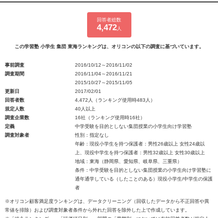
回答者総数
4,472
人
この学習塾 小学生 集団 東海ランキングは、オリコンの以下の調査に基づいています。
事前調査
2016/10/12～2016/11/02
調査期間
2016/11/04～2016/11/21
2015/10/27～2015/11/05
更新日
2017/02/01
回答者数
4,472人（ランキング使用時483人）
規定人数
40人以上
調査企業数
16社（ランキング使用時16社）
定義
中学受験を目的としない集団授業の小学生向け学習塾
調査対象者
性別：指定なし
年齢：現役小学生を持つ保護者：男性26歳以上 女性24歳以
上、現役中学生を持つ保護者：男性32歳以上 女性30歳以上
地域：東海（静岡県、愛知県、岐阜県、三重県）
条件：中学受験を目的としない集団授業の小学生向け学習塾に
通年通学している（したことのある）現役小学生/中学生の保護
者
※オリコン顧客満足度ランキングは、データクリーニング（回収したデータから不正回答や異
常値を排除）および調査対象者条件から外れた回答を除外した上で作成しています。