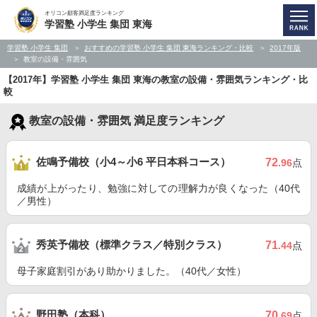
オリコン顧客満足度ランキング
学習塾 小学生 集団 東海
学習塾 小学生 集団
おすすめの学習塾 小学生 集団 東海ランキング・比較
2017年版
教室の設備・雰囲気
【2017年】学習塾 小学生 集団 東海の教室の設備・雰囲気ランキング・比
較
教室の設備・雰囲気 満足度ランキング
佐鳴予備校（小4～小6 平日本科コース）
72
.96
点
成績が上がったり、勉強に対しての理解力が良くなった（40代
／男性）
秀英予備校（標準クラス／特別クラス）
71
.44
点
母子家庭割引があり助かりました。（40代／女性）
野田塾（本科）
70
.69
点