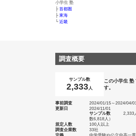
小学生 塾
首都圏
東海
近畿
調査概要
サンプル数
この小学生 
2,333
す。
人
事前調査
2024/01/15～2024/04/0
更新日
2024/11/01
サンプル数
2,3
数6,818人）
規定人数
100人以上
調査企業数
33社
定義
中学受験や公立中高一貫