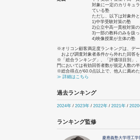
対象に一定のカリキュラ
ている塾
ただし、以下は対象外と
1)中学受験対策の塾
2)公立中高一貫校対策
3)一部の教科のみを扱
4)映像授業が主体の塾
※オリコン顧客満足度ランキングは、デー
および調査対象者条件から外れた回答を
※「総合ランキング」、「評価項目別」、
門においては有効回答者数が規定人数の半
※総合得点が60.0点以上で、他人に薦
≫ 詳細はこちら
過去ランキング
2024年
/
2023年
/
2022年
/
2021年
/
202
ランキング監修
慶應義塾大学理工学