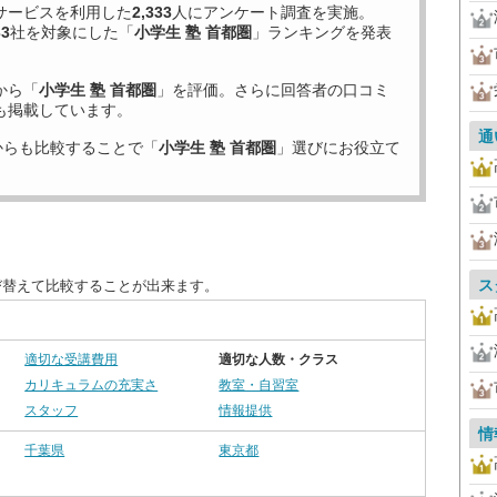
サービスを利用した
2,333
人にアンケート調査を実施。
33
社を対象にした「
小学生 塾 首都圏
」ランキングを発表
から「
小学生 塾 首都圏
」を評価。さらに回答者の口コミ
も掲載しています。
通
からも比較することで「
小学生 塾 首都圏
」選びにお役立て
ス
び替えて比較することが出来ます。
適切な受講費用
適切な人数・クラス
カリキュラムの充実さ
教室・自習室
スタッフ
情報提供
情
千葉県
東京都