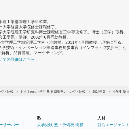
大学理工学部管理工学科卒業。
ター大学経営大学院修士課程修了。
大学大学院理工学研究科博士課程経営工学専攻修了。博士（工学）取得。
社会工学系・講師。2002年6月同助教授。
義塾大学理工学部管理工学科・准教授。2011年4月同教授、現在に至る。
府 科学技術・イノベーション推進事務局参事官（インフラ・防災担当）
計解析、品質管理、マーケティング。
いての詳細はこちら
ング・比較
おすすめの小学生 塾 首都圏ランキング・比較
2024年版
小学生 塾
塾
人材
ーサーバー
大学受験 塾・予備校 現役
就活エージェン