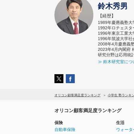
鈴木秀男
【経歴】
1989年慶應義塾
1992年ロチェス
1996年東京工業
1996年筑波大学
2008年4月慶應
2023年4月内閣
研究分野は応用統
≫ 鈴木研究室につ
オリコン顧客満足度ランキング
小学生 塾ランキ
オリコン顧客満足度ランキング
保険
生活
自動車保険
ウォータ