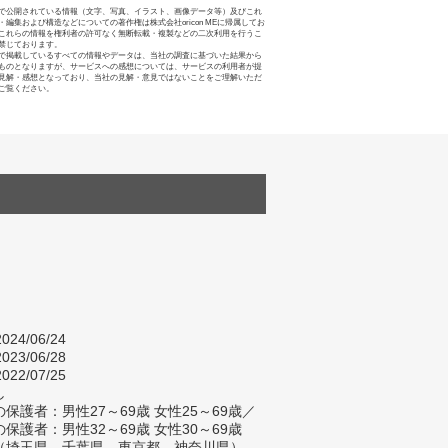
で公開されている情報（文字、写真、イラスト、画像データ等）及びこれ
・編集および構造などについての著作権は株式会社oricon MEに帰属してお
これらの情報を権利者の許可なく無断転載・複製などの二次利用を行うこ
禁じております。
で掲載しているすべての情報やデータは、当社の調査に基づいた結果から
ものとなりますが、サービスへの感想については、サービスの利用者が提
見解・感想となっており、当社の見解・意見ではないことをご理解いただ
ご覧ください。
024/06/24
023/06/28
022/07/25
し
保護者：男性27～69歳 女性25～69歳／
保護者：男性32～69歳 女性30～69歳
（埼玉県、千葉県、東京都、神奈川県）