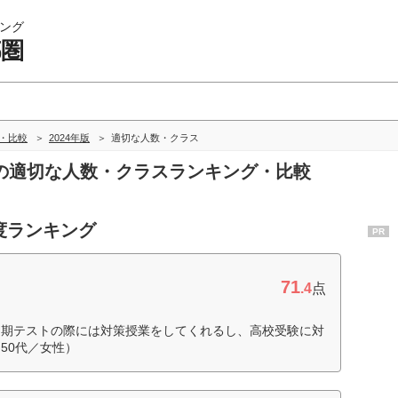
ング
都圏
グ・比較
2024年版
適切な人数・クラス
都圏の適切な人数・クラスランキング・比較
度ランキング
PR
71
.4
点
定期テストの際には対策授業をしてくれるし、高校受験に対
50代／女性）