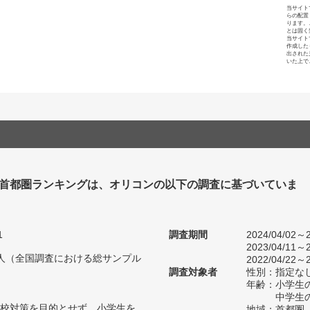
当サイト
らの配置
ります。
とは固く
当サイト
作成した
出された
いた上で
塾 首都圏ランキングは、オリコンの以下の調査に基づいていま
1
調査期間
2024/04/02～2
2023/04/11～2
33人（全国調査における総サンプル
2022/04/22～2
調査対象者
性別：指定な
年齢：小学生の
中学生の
校対策を目的とせず、小学生を
地域：首都圏