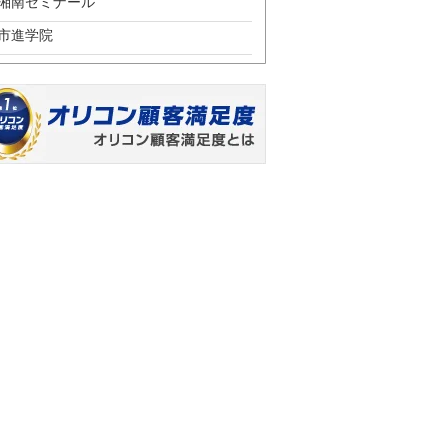
湘南ゼミナール
市進学院