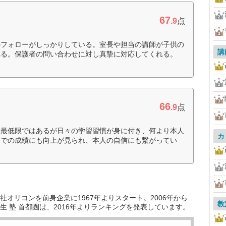
67
.9
点
のフォローがしっかりしている。室長や担当の講師が子供の
講
れる。保護者の問い合わせに対し真摯に対応してくれる。
66
.9
点
う最低限ではあるが日々の学習習慣が身に付き、何より本人
カ
トでの成績にも向上が見られ、本人の自信にも繋がってい
オリコンを前身企業に1967年よりスタート。2006年から
教
 塾 首都圏は、2016年よりランキングを発表しています。