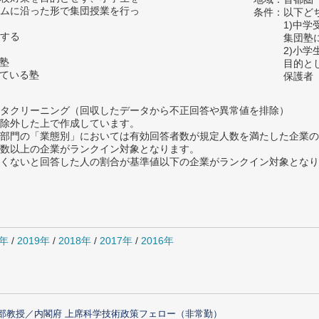
ムに沿った形で集団授業を行っ
条件：以下ど
1)中
する
集団塾
2)小
の塾
目的と
っている塾
保護者
タクリーニング（回収したデータから不正回答や異常値を排除）
除外した上で作成しています。
部門の「業態別」においては有効回答者数が規定人数を満たした企業の
数以上の企業がランクイン対象となります。
めたくないと回答した人の割合が基準値以下の企業がランクイン対象とな
0年
/
2019年
/
2018年
/
2017年
/
2016年
部教授／内閣府 上席科学技術政策フェロー（非常勤）