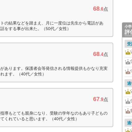
68
.6
点
ストの結果などを踏まえ、月に一度位は先生から電話があ
小学
話をする事が出来た。（50代／女性）
評
受
68
.4
点
感があります。保護者会等発信される情報提供もかなり充実
れます。（40代／女性）
適
67
.9
点
の指導もとても親身になり、受験の学年なのもあり子どもの
てくれていると思います。（40代／女性）
適