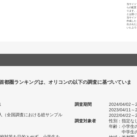
当サイト
らの配置
ります。
とは固く
当サイト
作成した
出された
いた上で
塾 首都圏ランキングは、オリコンの以下の調査に基づいていま
1
調査期間
2024/04/02～2
2023/04/11～2
33人（全国調査における総サンプル
2022/04/22～2
調査対象者
性別：指定な
年齢：小学生の
中学生の
校対策を目的とせず、小学生を