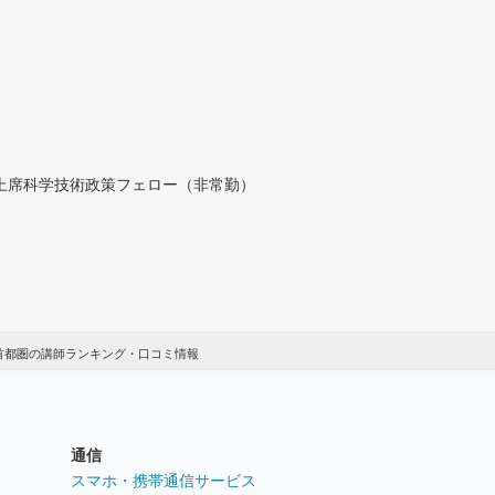
付上席科学技術政策フェロー（非常勤）
 首都圏の講師ランキング・口コミ情報
通信
ト
スマホ・携帯通信サービス