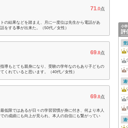
71
.0
点
ストの結果などを踏まえ、月に一度位は先生から電話があ
小学
話をする事が出来た。（50代／女性）
評
受
69
.8
点
の指導もとても親身になり、受験の学年なのもあり子どもの
てくれていると思います。（40代／女性）
適
69
.8
点
う最低限ではあるが日々の学習習慣が身に付き、何より本人
トでの成績にも向上が見られ、本人の自信にも繋がってい
適