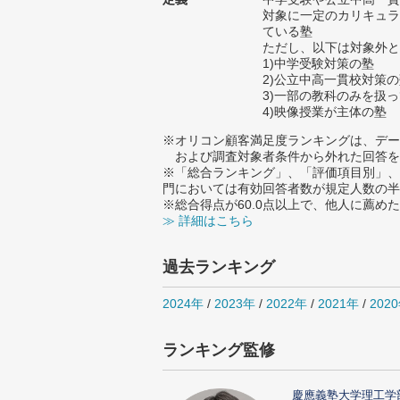
対象に一定のカリキュラ
ている塾
ただし、以下は対象外と
1)中学受験対策の塾
2)公立中高一貫校対策
3)一部の教科のみを扱
4)映像授業が主体の塾
※オリコン顧客満足度ランキングは、デー
および調査対象者条件から外れた回答を
※「総合ランキング」、「評価項目別」、
門においては有効回答者数が規定人数の半
※総合得点が60.0点以上で、他人に薦
≫ 詳細はこちら
過去ランキング
2024年
/
2023年
/
2022年
/
2021年
/
202
ランキング監修
慶應義塾大学理工学