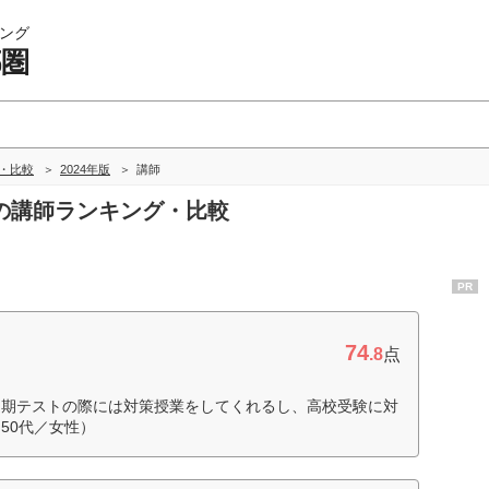
ング
都圏
グ・比較
2024年版
講師
圏の講師ランキング・比較
PR
74
.8
点
定期テストの際には対策授業をしてくれるし、高校受験に対
50代／女性）