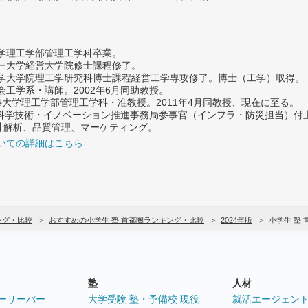
大学理工学部管理工学科卒業。
ター大学経営大学院修士課程修了。
大学大学院理工学研究科博士課程経営工学専攻修了。博士（工学）取得。
社会工学系・講師。2002年6月同助教授。
義塾大学理工学部管理工学科・准教授。2011年4月同教授、現在に至る。
府 科学技術・イノベーション推進事務局参事官（インフラ・防災担当）
計解析、品質管理、マーケティング。
いての詳細はこちら
ング・比較
おすすめの小学生 塾 首都圏ランキング・比較
2024年版
小学生 塾
塾
人材
ーサーバー
大学受験 塾・予備校 現役
就活エージェン