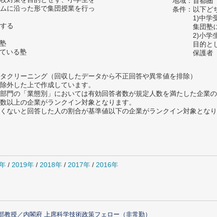
地域：首都圏
ムに沿った形で集団授業を行っ
条件：以下ど
1)中
する
集団塾
2)小
の塾
目的と
っている塾
保護者
タクリーニング（回収したデータから不正回答や異常値を排除）
除外した上で作成しています。
部門の「業態別」においては有効回答者数が規定人数を満たした企業の
数以上の企業がランクイン対象となります。
めたくないと回答した人の割合が基準値以下の企業がランクイン対象とな
0年
/
2019年
/
2018年
/
2017年
/
2016年
部教授／内閣府 上席科学技術政策フェロー（非常勤）