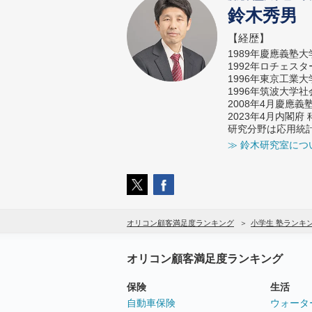
鈴木秀男
【経歴】
1989年慶應義塾
1992年ロチェス
1996年東京工業
1996年筑波大学
2008年4月慶應
2023年4月内閣
研究分野は応用統
≫ 鈴木研究室につ
オリコン顧客満足度ランキング
小学生 塾ランキ
オリコン顧客満足度ランキング
保険
生活
自動車保険
ウォータ