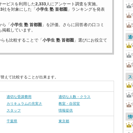
サービスを利用した
2,333
人にアンケート調査を実施。
33
社を対象にした「
小学生 塾 首都圏
」ランキングを発表
から「
小学生 塾 首都圏
」を評価。さらに回答者の口コミ
も掲載しています。
通
からも比較することで「
小学生 塾 首都圏
」選びにお役立て
ス
び替えて比較することが出来ます。
適切な受講費用
適切な人数・クラス
カリキュラムの充実さ
教室・自習室
スタッフ
情報提供
情
千葉県
東京都