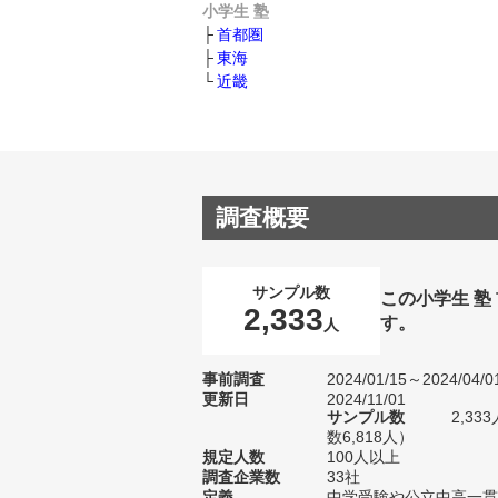
小学生 塾
首都圏
東海
近畿
調査概要
サンプル数
この小学生 
2,333
す。
人
事前調査
2024/01/15～2024/04/0
更新日
2024/11/01
サンプル数
2,3
数6,818人）
規定人数
100人以上
調査企業数
33社
定義
中学受験や公立中高一貫