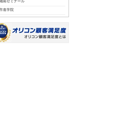
湘南ゼミナール
市進学院