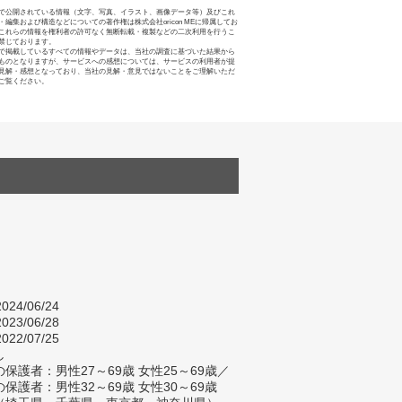
で公開されている情報（文字、写真、イラスト、画像データ等）及びこれ
・編集および構造などについての著作権は株式会社oricon MEに帰属してお
これらの情報を権利者の許可なく無断転載・複製などの二次利用を行うこ
禁じております。
で掲載しているすべての情報やデータは、当社の調査に基づいた結果から
ものとなりますが、サービスへの感想については、サービスの利用者が提
見解・感想となっており、当社の見解・意見ではないことをご理解いただ
ご覧ください。
024/06/24
023/06/28
022/07/25
し
保護者：男性27～69歳 女性25～69歳／
保護者：男性32～69歳 女性30～69歳