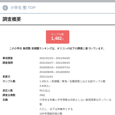
小学生 塾 TOP
調査概要
サンプル数
1,482
人
この小学生 集団塾 首都圏ランキングは、オリコンの以下の調査に基づいています。
事前調査
2021/01/22～2021/04/26
調査期間
2021/04/27～2021/06/23
2020/06/19～2020/07/14
2019/08/09～2019/09/02
更新日
2021/11/01
サンプル数
1,482人（首都圏／東海／近畿調査における総サンプル数
3,839人）
規定人数
50人以上
調査企業数
28社
定義
小学生を対象に中学受験を目的としない集団授業を行っている
塾
ただし、以下は対象外とする
1)中学受験対策の塾