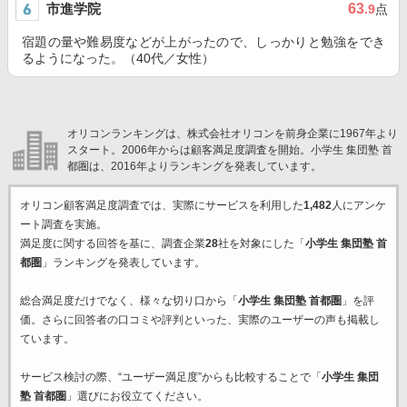
市進学院
63
.9
点
宿題の量や難易度などが上がったので、しっかりと勉強をでき
るようになった。（40代／女性）
オリコンランキングは、株式会社オリコンを前身企業に1967年より
スタート。2006年からは顧客満足度調査を開始。小学生 集団塾 首
都圏は、2016年よりランキングを発表しています。
オリコン顧客満足度調査では、実際にサービスを利用した
1,482
人にアンケ
ート調査を実施。
満足度に関する回答を基に、調査企業
28
社を対象にした「
小学生 集団塾 首
都圏
」ランキングを発表しています。
総合満足度だけでなく、様々な切り口から「
小学生 集団塾 首都圏
」を評
価。さらに回答者の口コミや評判といった、実際のユーザーの声も掲載し
ています。
サービス検討の際、“ユーザー満足度”からも比較することで「
小学生 集団
塾 首都圏
」選びにお役立てください。