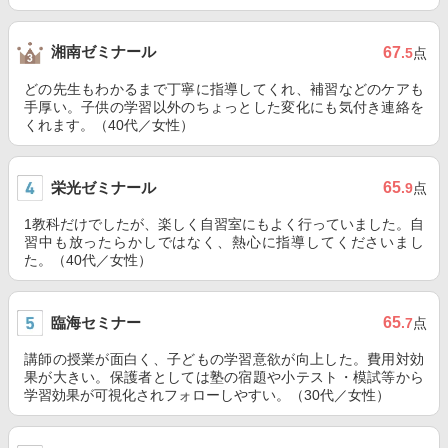
湘南ゼミナール
67
.5
点
どの先生もわかるまで丁寧に指導してくれ、補習などのケアも
手厚い。子供の学習以外のちょっとした変化にも気付き連絡を
くれます。（40代／女性）
栄光ゼミナール
65
.9
点
1教科だけでしたが、楽しく自習室にもよく行っていました。自
習中も放ったらかしではなく、熱心に指導してくださいまし
た。（40代／女性）
臨海セミナー
65
.7
点
講師の授業が面白く、子どもの学習意欲が向上した。費用対効
果が大きい。保護者としては塾の宿題や小テスト・模試等から
学習効果が可視化されフォローしやすい。（30代／女性）