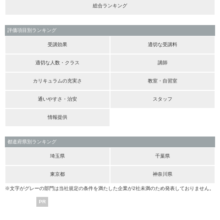
総合ランキング
評価項目別ランキング
受講効果
適切な受講料
適切な人数・クラス
講師
カリキュラムの充実さ
教室・自習室
通いやすさ・治安
スタッフ
情報提供
都道府県別ランキング
埼玉県
千葉県
東京都
神奈川県
※文字がグレーの部門は当社規定の条件を満たした企業が2社未満のため発表しておりません。
PR