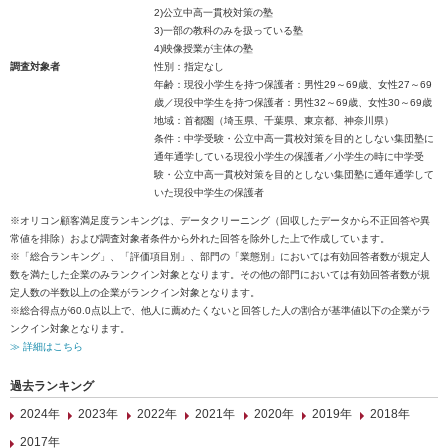
2)公立中高一貫校対策の塾
3)一部の教科のみを扱っている塾
4)映像授業が主体の塾
調査対象者
性別：指定なし
年齢：現役小学生を持つ保護者：男性29～69歳、女性27～69
歳／現役中学生を持つ保護者：男性32～69歳、女性30～69歳
地域：首都圏（埼玉県、千葉県、東京都、神奈川県）
条件：中学受験・公立中高一貫校対策を目的としない集団塾に
通年通学している現役小学生の保護者／小学生の時に中学受
験・公立中高一貫校対策を目的としない集団塾に通年通学して
いた現役中学生の保護者
※オリコン顧客満足度ランキングは、データクリーニング（回収したデータから不正回答や異
常値を排除）および調査対象者条件から外れた回答を除外した上で作成しています。
※「総合ランキング」、「評価項目別」、部門の「業態別」においては有効回答者数が規定人
数を満たした企業のみランクイン対象となります。その他の部門においては有効回答者数が規
定人数の半数以上の企業がランクイン対象となります。
※総合得点が60.0点以上で、他人に薦めたくないと回答した人の割合が基準値以下の企業がラ
ンクイン対象となります。
≫ 詳細はこちら
過去ランキング
2024年
2023年
2022年
2021年
2020年
2019年
2018年
2017年