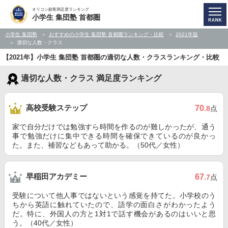
オリコン顧客満足度ランキング
小学生 集団塾 首都圏
小学生 集団塾
おすすめの小学生 集団塾 首都圏ランキング・比較
2021年版
適切な人数・クラス
【2021年】小学生 集団塾 首都圏の適切な人数・クラスランキング・比較
適切な人数・クラス 満足度ランキング
高校受験ステップ
70
.8
点
家で自分だけでは勉強すら時間を作るのが難しかったが、通う
事で勉強だけに集中できる時間を確保できているのが良かっ
た。また、補習などもあって助かる。（50代／女性）
早稲田アカデミー
67
.7
点
受験について他人事ではないという感覚を持てた。小学校のう
ちから英語に触れていたので、語学の面白さがわかったよう
だ。特に、外国人の方と1対1で話す機会があるのはいいと思
う。（40代／女性）