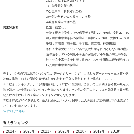
ただし、以下は対象外とする
1)中学受験対策の塾
2)公立中高一貫校対策の塾
3)一部の教科のみを扱っている塾
4)映像授業が主体の塾
調査対象者
性別：指定なし
年齢：現役小学生を持つ保護者：男性29～69歳、女性27～69
歳／現役中学生を持つ保護者：男性32～69歳、女性30～69歳
地域：首都圏（埼玉県、千葉県、東京都、神奈川県）
条件：中学受験・公立中高一貫校対策を目的としない集団塾に
通年通学している現役小学生の保護者／小学生の時に中学受
験・公立中高一貫校対策を目的としない集団塾に通年通学して
いた現役中学生の保護者
※オリコン顧客満足度ランキングは、データクリーニング（回収したデータから不正回答や異
常値を排除）および調査対象者条件から外れた回答を除外した上で作成しています。
※「総合ランキング」、「評価項目別」、部門の「業態別」においては有効回答者数が規定人
数を満たした企業のみランクイン対象となります。その他の部門においては有効回答者数が規
定人数の半数以上の企業がランクイン対象となります。
※総合得点が60.0点以上で、他人に薦めたくないと回答した人の割合が基準値以下の企業がラ
ンクイン対象となります。
≫ 詳細はこちら
過去ランキング
2024年
2023年
2022年
2021年
2020年
2019年
2018年