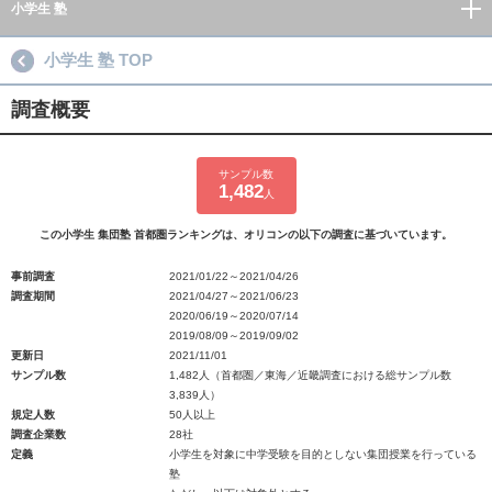
小学生 塾
小学生 塾 TOP
調査概要
サンプル数
1,482
人
この小学生 集団塾 首都圏ランキングは、オリコンの以下の調査に基づいています。
事前調査
2021/01/22～2021/04/26
調査期間
2021/04/27～2021/06/23
2020/06/19～2020/07/14
2019/08/09～2019/09/02
更新日
2021/11/01
サンプル数
1,482人（首都圏／東海／近畿調査における総サンプル数
3,839人）
規定人数
50人以上
調査企業数
28社
定義
小学生を対象に中学受験を目的としない集団授業を行っている
塾