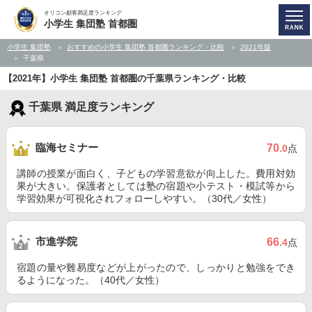
オリコン顧客満足度ランキング
小学生 集団塾 首都圏
小学生 集団塾
おすすめの小学生 集団塾 首都圏ランキング・比較
2021年版
千葉県
【2021年】小学生 集団塾 首都圏の千葉県ランキング・比較
千葉県 満足度ランキング
臨海セミナー
70
.0
点
講師の授業が面白く、子どもの学習意欲が向上した。費用対効
果が大きい。保護者としては塾の宿題や小テスト・模試等から
学習効果が可視化されフォローしやすい。（30代／女性）
市進学院
66
.4
点
宿題の量や難易度などが上がったので、しっかりと勉強をでき
るようになった。（40代／女性）