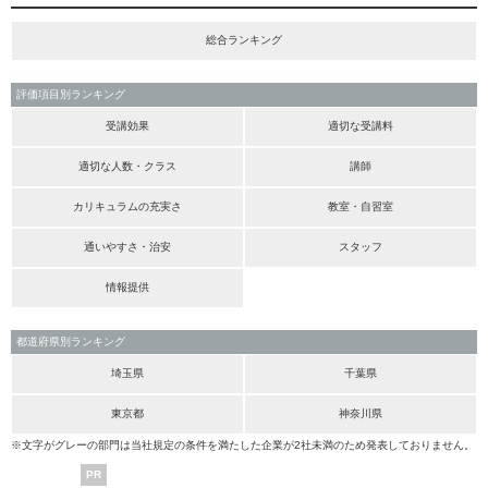
総合ランキング
評価項目別ランキング
受講効果
適切な受講料
適切な人数・クラス
講師
カリキュラムの充実さ
教室・自習室
通いやすさ・治安
スタッフ
情報提供
都道府県別ランキング
埼玉県
千葉県
東京都
神奈川県
※文字がグレーの部門は当社規定の条件を満たした企業が2社未満のため発表しておりません。
PR