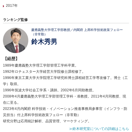
2017年
ランキング監修
慶應義塾大学理工学部教授／内閣府 上席科学技術政策フェロー
（非常勤）
鈴木秀男
【経歴】
1989年慶應義塾大学理工学部管理工学科卒業。
1992年ロチェスター大学経営大学院修士課程修了。
1996年東京工業大学大学院理工学研究科博士課程経営工学専攻修了。博士（工
学）取得。
1996年筑波大学社会工学系・講師。2002年6月同助教授。
2008年4月慶應義塾大学理工学部管理工学科・准教授。2011年4月同教授、現
在に至る。
2023年4月内閣府 科学技術・イノベーション推進事務局参事官（インフラ・防
災担当）付上席科学技術政策フェロー（非常勤）
研究分野は応用統計解析、品質管理、マーケティング。
≫鈴木研究室についての詳細はこちら