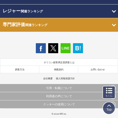
レジャー
関連ランキング
専門家評価
関連ランキング
オリコン顧客満足度調査とは
調査方法
掲載規約
お問い合わせ
会社概要
個人情報保護方針
引用・転載について
もくじ
利用者の声について
当サイトで公開されている情報（文字、写真、イラスト、画像データ等）及びこれらの配置・
編集および構造などについての著作権は株式会社oricon MEに帰属しております。
クッキーの使用について
当サイトに掲載している内容はすべてサービスの利用者が提出された見解・感想です。
これらの情報を権利者の許可なく無断転載・複製などの二次利用を行うことは固く禁じており
Top
弊社が内容について正確性を含め一切保証するものではありません。
ます。
このサイトでは Cookie を使用して、ユーザーに合わせたコンテンツや広告の表示、ソーシャル
© oricon ME inc.
弊社の見解・ 意見ではないことをご理解いただいた上でご覧ください。