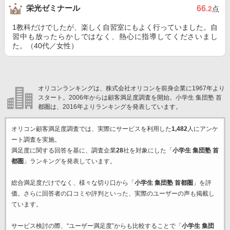
栄光ゼミナール
66
.2
点
1教科だけでしたが、楽しく自習室にもよく行っていました。自
習中も放ったらかしではなく、熱心に指導してくださいまし
た。（40代／女性）
オリコンランキングは、株式会社オリコンを前身企業に1967年より
スタート。2006年からは顧客満足度調査を開始。小学生 集団塾 首
都圏は、2016年よりランキングを発表しています。
オリコン顧客満足度調査では、実際にサービスを利用した
1,482
人にアンケ
ート調査を実施。
満足度に関する回答を基に、調査企業
28
社を対象にした「
小学生 集団塾 首
都圏
」ランキングを発表しています。
総合満足度だけでなく、様々な切り口から「
小学生 集団塾 首都圏
」を評
価。さらに回答者の口コミや評判といった、実際のユーザーの声も掲載し
ています。
サービス検討の際、“ユーザー満足度”からも比較することで「
小学生 集団