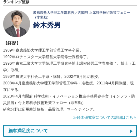
ランキング監修
慶應義塾大学理工学部教授／内閣府 上席科学技術政策フェロー
（非常勤）
鈴木秀男
【経歴】
1989年慶應義塾大学理工学部管理工学科卒業。
1992年ロチェスター大学経営大学院修士課程修了。
1996年東京工業大学大学院理工学研究科博士課程経営工学専攻修了。博士（工
学）取得。
1996年筑波大学社会工学系・講師。2002年6月同助教授。
2008年4月慶應義塾大学理工学部管理工学科・准教授。2011年4月同教授、現
在に至る。
2023年4月内閣府 科学技術・イノベーション推進事務局参事官（インフラ・防
災担当）付上席科学技術政策フェロー（非常勤）
研究分野は応用統計解析、品質管理、マーケティング。
≫鈴木研究室についての詳細はこちら
顧客満足度について