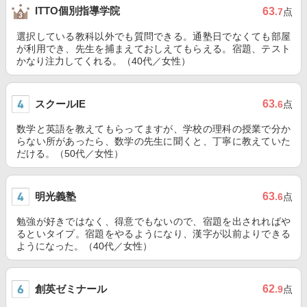
ITTO個別指導学院
63
.7
点
選択している教科以外でも質問できる。通塾日でなくても部屋
が利用でき、先生を捕まえておしえてもらえる。宿題、テスト
かなり注力してくれる。（40代／女性）
スクールIE
63
.6
点
数学と英語を教えてもらってますが、学校の理科の授業で分か
らない所があったら、数学の先生に聞くと、丁寧に教えていた
だける。（50代／女性）
明光義塾
63
.6
点
勉強が好きではなく、得意でもないので、宿題を出されればや
るといタイプ。宿題をやるようになり、漢字が以前よりできる
ようになった。（40代／女性）
創英ゼミナール
62
.9
点