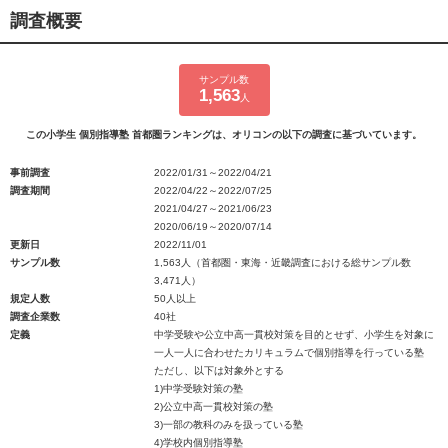
調査概要
サンプル数
1,563
人
この小学生 個別指導塾 首都圏ランキングは、オリコンの以下の調査に基づいています。
事前調査
2022/01/31～2022/04/21
調査期間
2022/04/22～2022/07/25
2021/04/27～2021/06/23
2020/06/19～2020/07/14
更新日
2022/11/01
サンプル数
1,563人（首都圏・東海・近畿調査における総サンプル数
3,471人）
規定人数
50人以上
調査企業数
40社
定義
中学受験や公立中高一貫校対策を目的とせず、小学生を対象に
一人一人に合わせたカリキュラムで個別指導を行っている塾
ただし、以下は対象外とする
1)中学受験対策の塾
2)公立中高一貫校対策の塾
3)一部の教科のみを扱っている塾
4)学校内個別指導塾