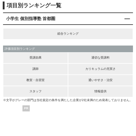
項目別ランキング一覧
小学生 個別指導塾 首都圏
総合ランキング
評価項目別ランキング
受講効果
適切な受講料
講師
カリキュラムの充実さ
教室・自習室
通いやすさ・治安
スタッフ
情報提供
※文字がグレーの部門は当社規定の条件を満たした企業が2社未満のため発表しておりません。
PR