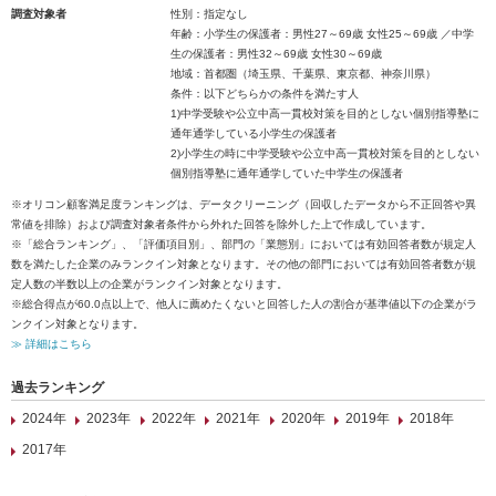
調査対象者
性別：指定なし
年齢：小学生の保護者：男性27～69歳 女性25～69歳 ／中学
生の保護者：男性32～69歳 女性30～69歳
地域：首都圏（埼玉県、千葉県、東京都、神奈川県）
条件：以下どちらかの条件を満たす人
1)中学受験や公立中高一貫校対策を目的としない個別指導塾に
通年通学している小学生の保護者
2)小学生の時に中学受験や公立中高一貫校対策を目的としない
個別指導塾に通年通学していた中学生の保護者
※オリコン顧客満足度ランキングは、データクリーニング（回収したデータから不正回答や異
常値を排除）および調査対象者条件から外れた回答を除外した上で作成しています。
※「総合ランキング」、「評価項目別」、部門の「業態別」においては有効回答者数が規定人
数を満たした企業のみランクイン対象となります。その他の部門においては有効回答者数が規
定人数の半数以上の企業がランクイン対象となります。
※総合得点が60.0点以上で、他人に薦めたくないと回答した人の割合が基準値以下の企業がラ
ンクイン対象となります。
≫ 詳細はこちら
過去ランキング
2024年
2023年
2022年
2021年
2020年
2019年
2018年
2017年