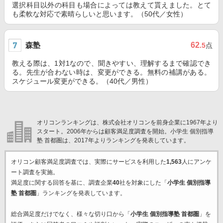
選択科目以外の科目も場合によっては教えて貰えました。とて
も柔軟な対応で素晴らしいと思います。（50代／女性）
森塾
62
.5
点
教える際は、1対1なので、聞きやすい、理解するまで確認でき
る。先生が合わない時は、変更ができる。無料の補講がある。
スケジュール変更ができる。（40代／男性）
オリコンランキングは、株式会社オリコンを前身企業に1967年より
スタート。2006年からは顧客満足度調査を開始。小学生 個別指導
塾 首都圏は、2017年よりランキングを発表しています。
オリコン顧客満足度調査では、実際にサービスを利用した
1,563
人にアンケ
ート調査を実施。
満足度に関する回答を基に、調査企業
40
社を対象にした「
小学生 個別指導
塾 首都圏
」ランキングを発表しています。
総合満足度だけでなく、様々な切り口から「
小学生 個別指導塾 首都圏
」を