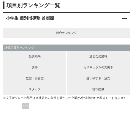
項目別ランキング一覧
小学生 個別指導塾 首都圏
総合ランキング
評価項目別ランキング
受講効果
適切な受講料
講師
カリキュラムの充実さ
教室・自習室
通いやすさ・治安
スタッフ
情報提供
※文字がグレーの部門は当社規定の条件を満たした企業が2社未満のため発表しておりません。
PR