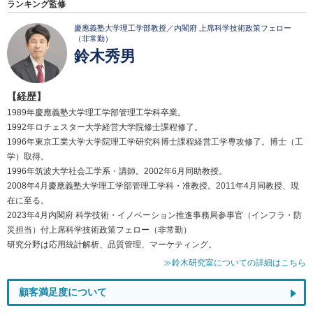
ランキング監修
慶應義塾大学理工学部教授／内閣府 上席科学技術政策フェロー
（非常勤）
鈴木秀男
【経歴】
1989年慶應義塾大学理工学部管理工学科卒業。
1992年ロチェスター大学経営大学院修士課程修了。
1996年東京工業大学大学院理工学研究科博士課程経営工学専攻修了。博士（工
学）取得。
1996年筑波大学社会工学系・講師。2002年6月同助教授。
2008年4月慶應義塾大学理工学部管理工学科・准教授。2011年4月同教授、現
在に至る。
2023年4月内閣府 科学技術・イノベーション推進事務局参事官（インフラ・防
災担当）付上席科学技術政策フェロー（非常勤）
研究分野は応用統計解析、品質管理、マーケティング。
≫鈴木研究室についての詳細はこちら
顧客満足度について