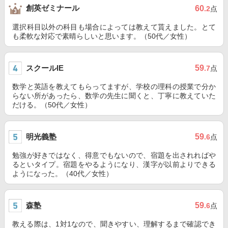
創英ゼミナール
60
.2
点
選択科目以外の科目も場合によっては教えて貰えました。とて
も柔軟な対応で素晴らしいと思います。（50代／女性）
スクールIE
59
.7
点
数学と英語を教えてもらってますが、学校の理科の授業で分か
らない所があったら、数学の先生に聞くと、丁寧に教えていた
だける。（50代／女性）
明光義塾
59
.6
点
勉強が好きではなく、得意でもないので、宿題を出されればや
るといタイプ。宿題をやるようになり、漢字が以前よりできる
ようになった。（40代／女性）
森塾
59
.6
点
教える際は、1対1なので、聞きやすい、理解するまで確認でき