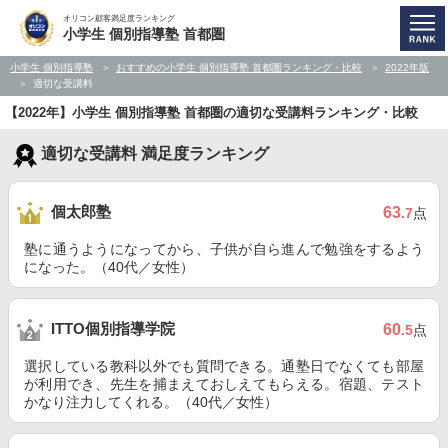
オリコン顧客満足度ランキング
小学生 個別指導塾 首都圏
小学生 個別指導塾
おすすめの小学生 個別指導塾 首都圏ランキング・比較
2022年版
適切な受講料
【2022年】小学生 個別指導塾 首都圏の適切な受講料ランキング・比較
適切な受講料 満足度ランキング
個太郎塾
63
.7
点
塾に通うようになってから、子供が自ら進んで勉強をするよう
になった。（40代／女性）
ITTO個別指導学院
60
.5
点
選択している教科以外でも質問できる。通塾日でなくても部屋
が利用でき、先生を捕まえておしえてもらえる。宿題、テスト
かなり注力してくれる。（40代／女性）