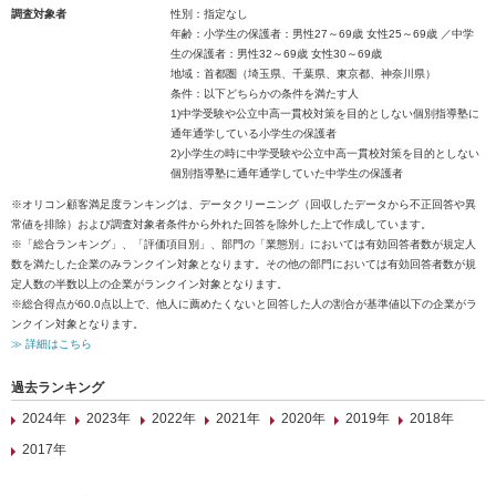
調査対象者
性別：指定なし
年齢：小学生の保護者：男性27～69歳 女性25～69歳 ／中学
生の保護者：男性32～69歳 女性30～69歳
地域：首都圏（埼玉県、千葉県、東京都、神奈川県）
条件：以下どちらかの条件を満たす人
1)中学受験や公立中高一貫校対策を目的としない個別指導塾に
通年通学している小学生の保護者
2)小学生の時に中学受験や公立中高一貫校対策を目的としない
個別指導塾に通年通学していた中学生の保護者
※オリコン顧客満足度ランキングは、データクリーニング（回収したデータから不正回答や異
常値を排除）および調査対象者条件から外れた回答を除外した上で作成しています。
※「総合ランキング」、「評価項目別」、部門の「業態別」においては有効回答者数が規定人
数を満たした企業のみランクイン対象となります。その他の部門においては有効回答者数が規
定人数の半数以上の企業がランクイン対象となります。
※総合得点が60.0点以上で、他人に薦めたくないと回答した人の割合が基準値以下の企業がラ
ンクイン対象となります。
≫ 詳細はこちら
過去ランキング
2024年
2023年
2022年
2021年
2020年
2019年
2018年
2017年