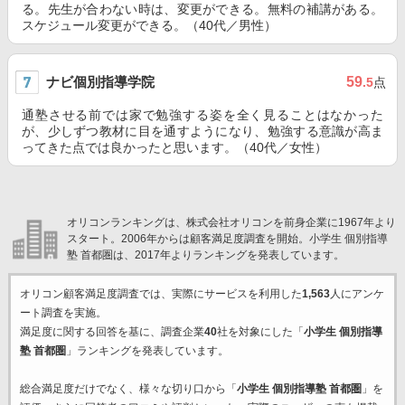
る。先生が合わない時は、変更ができる。無料の補講がある。
スケジュール変更ができる。（40代／男性）
ナビ個別指導学院
59
.5
点
通塾させる前では家で勉強する姿を全く見ることはなかった
が、少しずつ教材に目を通すようになり、勉強する意識が高ま
ってきた点では良かったと思います。（40代／女性）
オリコンランキングは、株式会社オリコンを前身企業に1967年より
スタート。2006年からは顧客満足度調査を開始。小学生 個別指導
塾 首都圏は、2017年よりランキングを発表しています。
オリコン顧客満足度調査では、実際にサービスを利用した
1,563
人にアンケ
ート調査を実施。
満足度に関する回答を基に、調査企業
40
社を対象にした「
小学生 個別指導
塾 首都圏
」ランキングを発表しています。
総合満足度だけでなく、様々な切り口から「
小学生 個別指導塾 首都圏
」を