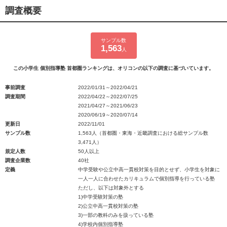
調査概要
サンプル数
1,563
人
この小学生 個別指導塾 首都圏ランキングは、オリコンの以下の調査に基づいています。
事前調査
2022/01/31～2022/04/21
調査期間
2022/04/22～2022/07/25
2021/04/27～2021/06/23
2020/06/19～2020/07/14
更新日
2022/11/01
サンプル数
1,563人（首都圏・東海・近畿調査における総サンプル数
3,471人）
規定人数
50人以上
調査企業数
40社
定義
中学受験や公立中高一貫校対策を目的とせず、小学生を対象に
一人一人に合わせたカリキュラムで個別指導を行っている塾
ただし、以下は対象外とする
1)中学受験対策の塾
2)公立中高一貫校対策の塾
3)一部の教科のみを扱っている塾
4)学校内個別指導塾